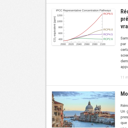
Réc
pré
vr
Samu
par
cert
scie
deme
app
11 m
Mo
Rémy
Un g
pres
que 