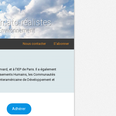
imato-réalistes
 Environnement
Nous contacter
S'abonner
rd, et à l’IEP de Paris. Il a également
ablissements Humains, les Communautés
 Interaméricaine de Développement et
Adhérer