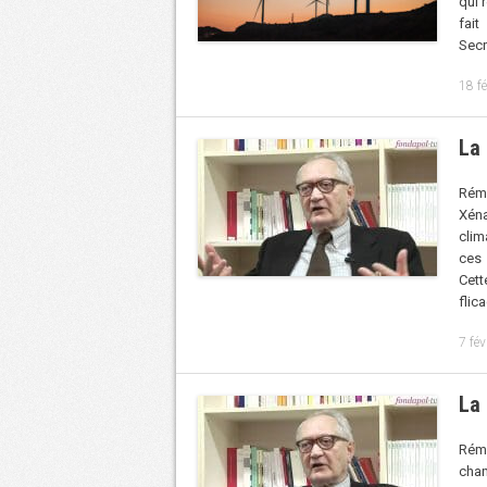
qui 
fait
Secr
18 f
La 
Rémy
Xéna
clim
ces 
Cett
flic
7 fév
La
Rémy
cha