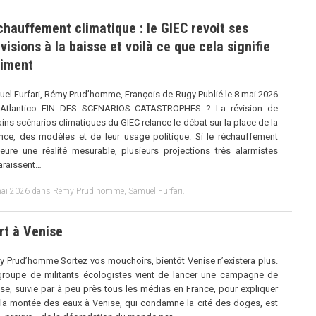
hauffement climatique : le GIEC revoit ses
visions à la baisse et voilà ce que cela signifie
aiment
el Furfari, Rémy Prud’homme, François de Rugy Publié le 8 mai 2026
 Atlantico FIN DES SCENARIOS CATASTROPHES ? La révision de
ains scénarios climatiques du GIEC relance le débat sur la place de la
nce, des modèles et de leur usage politique. Si le réchauffement
ure une réalité mesurable, plusieurs projections très alarmistes
araissent…
ai 2026
dans
Rémy Prud'homme
,
Samuel Furfari
.
rt à Venise
 Prud’homme Sortez vos mouchoirs, bientôt Venise n’existera plus.
roupe de militants écologistes vient de lancer une campagne de
se, suivie par à peu près tous les médias en France, pour expliquer
la montée des eaux à Venise, qui condamne la cité des doges, est