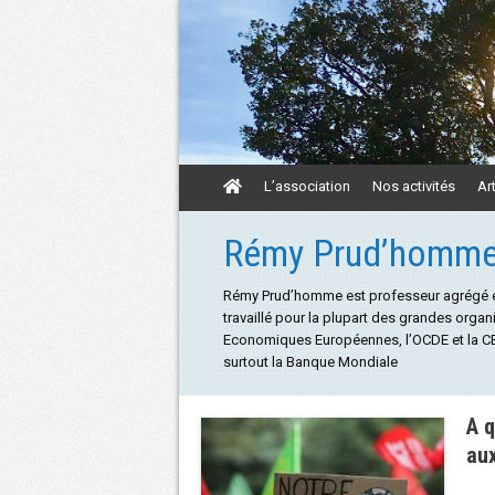
Aller
L’association
Nos activités
Ar
au
contenu
Aller
Rémy Prud’homm
au
contenu
Rémy Prud’homme est professeur agrégé en sc
travaillé pour la plupart des grandes org
Economiques Européennes, l’OCDE et la CEM
surtout la Banque Mondiale
A q
aux