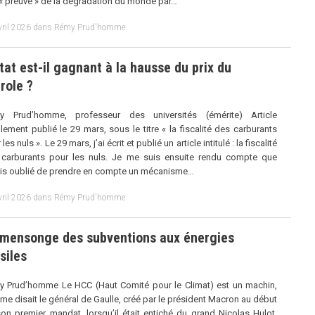
« preuve » de la dégradation du monde par…
vril 2026
dans
Rémy Prud'homme
.
tat est-il gagnant à la hausse du prix du
role ?
y Prud’homme, professeur des universités (émérite) Article
ialement publié le 29 mars, sous le titre « la fiscalité des carburants
les nuls ». Le 29 mars, j’ai écrit et publié un article intitulé : la fiscalité
carburants pour les nuls. Je me suis ensuite rendu compte que
ais oublié de prendre en compte un mécanisme…
vril 2026
dans
Rémy Prud'homme
.
 mensonge des subventions aux énergies
siles
 Prud’homme Le HCC (Haut Comité pour le Climat) est un machin,
e disait le général de Gaulle, créé par le président Macron au début
on premier mandat, lorsqu’il était entiché du grand Nicolas Hulot,