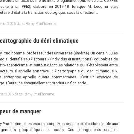
renvoie à un texte du même intitulé, également publié au J.O. Ce PPE3
 suite à un PPE2, élaboré en 2017-18, lorsque M. Lecornu était
étaire d’Etat à la transition écologique, sous la direction…
évrier 2026
dans
Rémy Prud'homme
.
cartographie du déni climatique
 Prud’homme, professeur des universités (émérite) Un certain Jules
rd a identifié 140 « acteurs » (individus et institutions) coupables de
ato-scepticisme, et surtout décrit les relations qui s’établissent entre
acteurs. Il appelle son travail : « cartographie du déni climatique ».
e entreprise appelle quatre commentaires. C’est un exercice de
age. L’auteur a essentiellement produit un fichier de…
rier 2026
dans
Rémy Prud'homme
.
 peur de manquer
 Prud’homme Les esprits complexes ont une explication simple aux
ngements géopolitiques en cours. Ces changements seraient