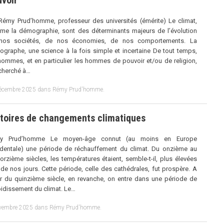
Rémy Prud’homme, professeur des universités (émérite) Le climat,
e la démographie, sont des déterminants majeurs de l’évolution
nos sociétés, de nos économies, de nos comportements. La
graphe, une science à la fois simple et incertaine De tout temps,
hommes, et en particulier les hommes de pouvoir et/ou de religion,
cherché à…
écembre 2025
dans
Rémy Prud'homme
.
stoires de changements climatiques
y Prud’homme Le moyen-âge connut (au moins en Europe
dentale) une période de réchauffement du climat. Du onzième au
orzième siècles, les températures étaient, semble-t-il, plus élevées
de nos jours. Cette période, celle des cathédrales, fut prospère. A
ir du quinzième siècle, en revanche, on entre dans une période de
oidissement du climat. Le…
vembre 2025
dans
Rémy Prud'homme
.