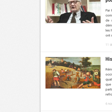
Par 
comm
de 
démo
les 
ont 
11 d
Hi
Rém
occi
quat
que 
part
refr
6 no