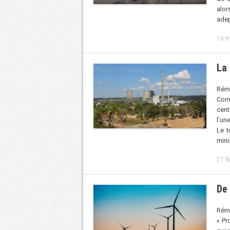
alor
adep
16 m
La
Rém
Comp
cent
l’un
Le t
mini
27 f
De 
Rémy
« Pr