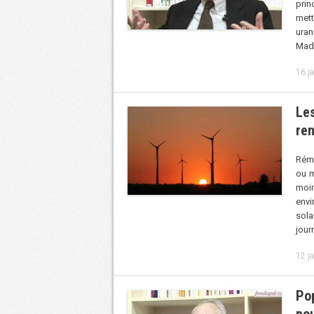
prin
mett
uran
Madu
16 j
Les
re
Rémy
ou m
moin
envi
sola
jour
12 j
Pop
po