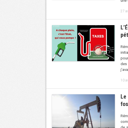
une 
27 a
L’É
pét
Rém
init
pour 
des 
j’av
10 a
Le
fos
Rémy
comm
de s