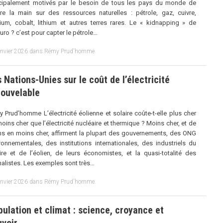
cipalement motivés par le besoin de tous les pays du monde de
re la main sur des ressources naturelles : pétrole, gaz, cuivre,
ium, cobalt, lithium et autres terres rares. Le « kidnapping » de
ro ? c’est pour capter le pétrole…
anvier 2026
dans
Rémy Prud'homme
.
 Nations-Unies sur le coût de l’électricité
nouvelable
 Prud’homme L’électricité éolienne et solaire coûte-t-elle plus cher
oins cher que l’électricité nucléaire et thermique ? Moins cher, et de
s en moins cher, affirment la plupart des gouvernements, des ONG
ronnementales, des institutions internationales, des industriels du
ire et de l’éolien, de leurs économistes, et la quasi-totalité des
nalistes. Les exemples sont très…
anvier 2026
dans
Rémy Prud'homme
.
ulation et climat : science, croyance et
uvoir