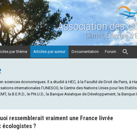
Association des cl
Climat, Énergie &
ticles par thème
Articles par auteur
Documentation
Forum
e
iences économiques. Il a étudié à HEC, à la Faculté de Droit de Paris, à Harva
anisations internationales l’UNESCO, le Centre des Nations Unies pour les Et
T, la B.E.R.D., le P.N.U.D., la Banque Asiatique de Développement, la Banque
uoi ressemblerait vraiment une France livrée
 écologistes ?