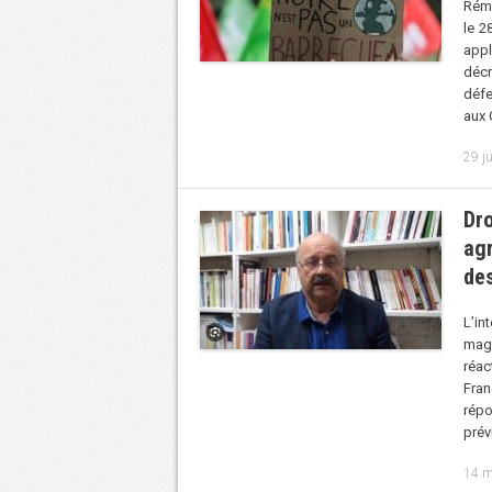
Rémy
le 2
appl
décr
défe
aux 
29 j
Dro
ag
des
L’in
maga
réac
Fra
répo
prév
14 m