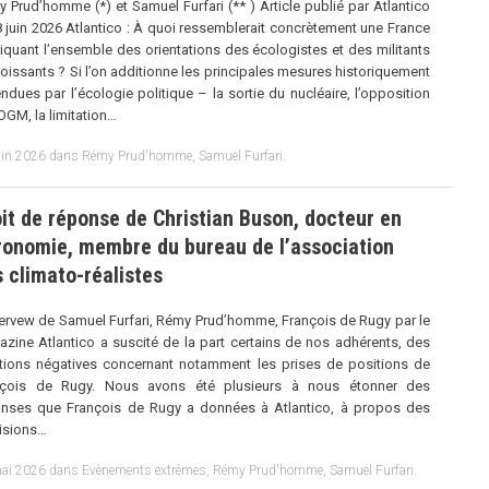
 Prud’homme (*) et Samuel Furfari (** ) Article publié par Atlantico
8 juin 2026 Atlantico : À quoi ressemblerait concrètement une France
iquant l’ensemble des orientations des écologistes et des militants
oissants ? Si l’on additionne les principales mesures historiquement
ndues par l’écologie politique – la sortie du nucléaire, l’opposition
OGM, la limitation…
uin 2026
dans
Rémy Prud'homme
,
Samuel Furfari
.
it de réponse de Christian Buson, docteur en
ronomie, membre du bureau de l’association
 climato-réalistes
tervew de Samuel Furfari, Rémy Prud’homme, François de Rugy par le
zine Atlantico a suscité de la part certains de nos adhérents, des
tions négatives concernant notamment les prises de positions de
nçois de Rugy. Nous avons été plusieurs à nous étonner des
nses que François de Rugy a données à Atlantico, à propos des
isions…
ai 2026
dans
Evènements extrêmes
,
Rémy Prud'homme
,
Samuel Furfari
.