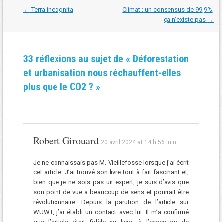
Navigation
←
Terra incognita
Climat : un consensus de 99,9%,
dans
ça n’existe pas
→
les
articles
33 réflexions au sujet de «
Déforestation
et urbanisation nous réchauffent-elles
plus que le CO2 ?
»
Robert Girouard
20 avril 2024 at 14 h 56 min
Je ne connaissais pas M. Vieillefosse lorsque j’ai écrit
cet article. J’ai trouvé son livre tout à fait fascinant et,
bien que je ne sois pas un expert, je suis d’avis que
son point de vue a beaucoup de sens et pourrait être
révolutionnaire. Depuis la parution de l’article sur
WUWT, j’ai établi un contact avec lui. Il m’a confirmé
que l’article était fidèle au livre, à l’exception de