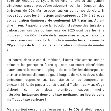
Suite aux Accords de Kyoto et de Paris, la lutte au changement
climatique passe presqu’exclusivement par la réduction des
émissions de CO
. Malheureusement, on se trompe de cible.
Si
2
nous réduisons les émissions anthropiques de CO
à zéro, sa
2
concentration diminuera de seulement 2,5 % par an. Autant
dire : rien.
Rappelons que la réduction drastique des émissions
carboniques lors des confinements de 2020 n’ont pas freiné la
progression du CO
, ni celle de la température, et ce, en raison de
2
phénomènes concomitants.
À quoi bon annuler les émissions de
CO
à coups de trillions si la température continue de monter
2
?
Par contre, dans le cas du méthane, il serait relativement aisé de
colmater les principales fuites qui sont facilement identifiables.
Lutter contre le méthane implique de contrôler les décharges en
plein air et les installations de gaz à l’origine de 40 % et de 26 % des
émissions, respectivement. Les laiteries et les composts en
émettent 26 %. Se passer du lait paraît difficile. Il convient d’agir
d’abord sur les deux premières causes, moins
naturelles.
Instaurons donc une taxe méthane… au lieu de cette
inefficace taxe carbone !
Mais surtout cessons de focusser sur le CO
et attelons-nous
2