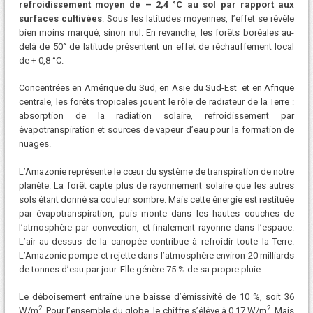
refroidissement moyen de – 2,4 °C au sol par rapport aux
surfaces cultivées
. Sous les latitudes moyennes, l’effet se révèle
bien moins marqué, sinon nul. En revanche, les forêts boréales au-
delà de 50° de latitude présentent un effet de réchauffement local
de + 0,8 °C.
Concentrées en Amérique du Sud, en Asie du Sud-Est et en Afrique
centrale, les forêts tropicales jouent le rôle de radiateur de la Terre :
absorption de la radiation solaire, refroidissement par
évapotranspiration et sources de vapeur d’eau pour la formation de
nuages.
L’Amazonie représente le cœur du système de transpiration de notre
planète. La forêt capte plus de rayonnement solaire que les autres
sols étant donné sa couleur sombre. Mais cette énergie est restituée
par évapotranspiration, puis monte dans les hautes couches de
l’atmosphère par convection, et finalement rayonne dans l’espace.
L’air au-dessus de la canopée contribue à refroidir toute la Terre.
L’Amazonie pompe et rejette dans l’atmosphère environ 20 milliards
de tonnes d’eau par jour. Elle génère 75 % de sa propre pluie.
Le déboisement entraîne une baisse d’émissivité de 10 %, soit 36
2
2
W/m
. Pour l’ensemble du globe, le chiffre s’élève à 0,17 W/m
. Mais