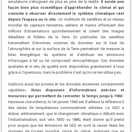
simulations s’éloignent de plus en plus de la réalité.
Il existe une
façon bien plus scientifique d’appréhender le climat et qui
consiste à observer directement le système climatique réel
depuis l’espace ou in situ.
Un multitude de satellites et un réseau
mondial de capteurs terrestres, aériens et marins effectuent des
millions d’observations quotidiennement et créent des images
détaillées et fidèles de la Terre. En particulier, les satellites
transmettent d’énormes volumes de données sur le haut de
l’atmosphère et sur la surface de la Terre permettant de mesurer le
bilan énergétique du système et d’attribuer les émissions
infrarouges à tel ou tel composant atmosphérique. Ces données
spatiales et in situ de qualité sont disponibles gratuitement à tous
grâce à Copernicus, mais le problème c’est qu’on ne les utilise pas…
Oublions aussi les proxies et les données anciennes constamment
«ajustées».
Nous disposons d’informations avérées et
mesurées qui permettent de remonter le temps jusqu’à 1960
.
Heureuse coïncidence, le 1er janvier 1960 est d’ailleurs la référence 0
des séries de températures communément utilisées. Le GIEC a
statué, arbitrairement, que le changement climatique a débuté avec
l’industrialisation, soit vers 1850 ou 1880, étant donné qu’il prend
pour acquis que les émissions de GES en sont la cause. Mais les
données de l’océan mondial, pilote du climat, indiquent que sa