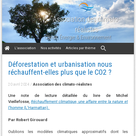
Association des climato-
réalistes
Climat, Énergie & Environnement
Aller
L’association
Nos activités
Articles par thème
au
contenu
Déforestation et urbanisation nous
réchauffent-elles plus que le CO2 ?
20 avril 2024
/
Association des climato-réalistes
Une note de lecture détaillée du livre de Michel
Vieillefosse,
Réchauffement climatique, une affaire entre la nature et
l’homme
(L’Harmattan).
Par Robert Girouard
Oublions les modèles climatiques approximatifs dont les