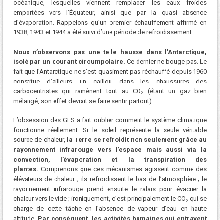
océanique, lesquelles viennent remplacer les eaux froides
emportées vers l’Équateur, ainisi que par la quasi absence
d’évaporation. Rappelons qu’un premier échauffement affirmé en
1938, 1943 et 1944 a été suivi d’une période de refroidissement.
Nous n’observons pas une telle hausse dans l’Antarctique,
isolé par un courant circumpolaire.
Ce dernier ne bouge pas. Le
fait que l’Antarctique ne s’est quasiment pas réchauffé depuis 1960
constitue d’ailleurs un caillou dans les chaussures des
carbocentristes qui ramènent tout au CO
(étant un gaz bien
2
mélangé, son effet devrait se faire sentir partout).
L’obsession des GES a fait oublier comment le système climatique
fonctionne réellement. Si le soleil représente la seule véritable
source de chaleur,
la Terre se refroidit non seulement grâce au
rayonnement infrarouge vers l’espace mais aussi via la
convection, l’évaporation et la transpiration des
plantes.
Comprenons que ces mécanismes agissent comme des
élévateurs de chaleur ; ils refroidissent le bas de l’atmosphère ; le
rayonnement infrarouge prend ensuite le ralais pour évacuer la
chaleur vers le vide ; ironiquement, c’est principalement le CO
qui se
2
charge de cette tâche en l’absence de vapeur d’eau en haute
altitude.
Par conséquent, les activités humaines qui entravent