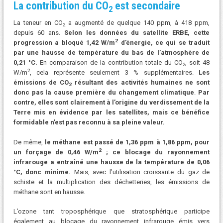
La contribution du CO
est secondaire
2
La teneur en CO
a augmenté de quelque 140 ppm, à 418 ppm,
2
depuis 60 ans.
Selon les données du satellite ERBE, cette
2
progression a bloqué 1,42 W/m
d’énergie, ce qui se traduit
par une hausse de température du bas de l’atmosphère de
0,21 °C.
En comparaison de la contribution totale du CO
, soit 48
2
2
W/m
, cela représente seulement 3 % supplémentaires.
Les
émissions de CO
résultant des activités humaines ne sont
2
donc pas la cause première du changement climatique
.
Par
contre, elles sont clairement à l’origine du verdissement de la
Terre mis en évidence par les satellites, mais ce bénéfice
formidable n’est pas reconnu à sa pleine valeur.
De même,
le méthane est passé de 1,36 ppm à 1,86 ppm, pour
2
un forçage de 0,46 W/m
; ce blocage du rayonnement
infrarouge a entraîné une hausse de la température de 0,06
°C, donc minime.
Mais, avec l’utilisation croissante du gaz de
schiste et la multiplication des déchetteries, les émissions de
méthane sont en hausse.
L’ozone tant troposphérique que stratosphérique participe
également au blocage du rayonnement infrarouge émis vers