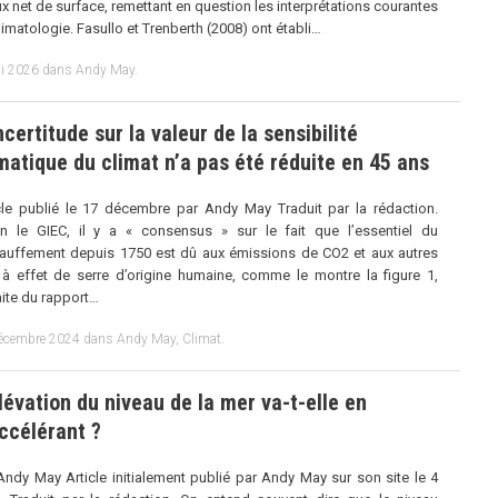
lux net de surface, remettant en question les interprétations courantes
limatologie. Fasullo et Trenberth (2008) ont établi…
i 2026
dans
Andy May
.
ncertitude sur la valeur de la sensibilité
matique du climat n’a pas été réduite en 45 ans
cle publié le 17 décembre par Andy May Traduit par la rédaction.
n le GIEC, il y a « consensus » sur le fait que l’essentiel du
auffement depuis 1750 est dû aux émissions de CO2 et aux autres
à effet de serre d’origine humaine, comme le montre la figure 1,
aite du rapport…
écembre 2024
dans
Andy May
,
Climat
.
lévation du niveau de la mer va-t-elle en
ccélérant ?
Andy May Article initialement publié par Andy May sur son site le 4