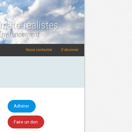
imato-réalistes
 Environnement
Nous contacter
S'abonner
Adhérer
Faire un don