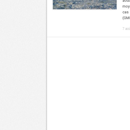
août
moye
cas 
(GMS
7 ao