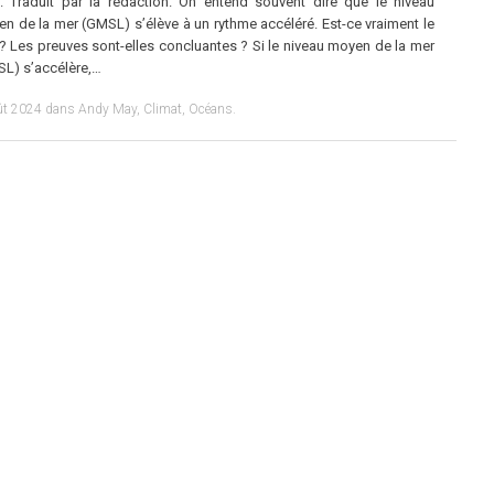
. Traduit par la rédaction. On entend souvent dire que le niveau
n de la mer (GMSL) s’élève à un rythme accéléré. Est-ce vraiment le
? Les preuves sont-elles concluantes ? Si le niveau moyen de la mer
L) s’accélère,…
ût 2024
dans
Andy May
,
Climat
,
Océans
.