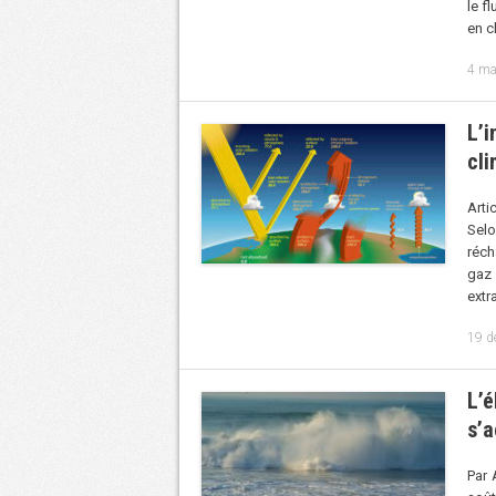
le f
en c
4 ma
L’i
cli
Arti
Selo
réch
gaz 
extr
19 d
L’é
s’a
Par 