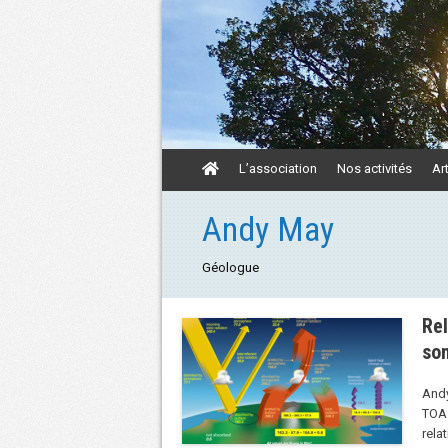
Aller
L’association
Nos activités
Ar
au
contenu
Aller
Andy May
au
contenu
Géologue
Rel
som
Andy
TOA 
rela