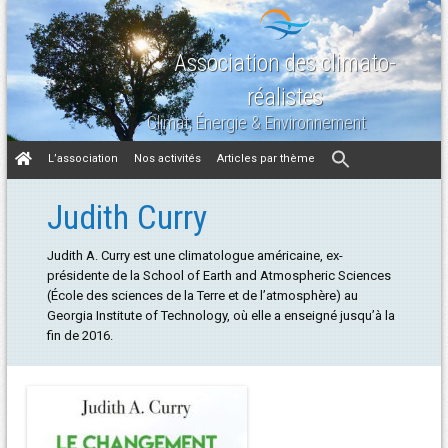
Association des climato-
réalistes
Climat, Énergie & Environnement
Aller
L’association
Nos activités
Articles par thème
au
contenu
Judith Curry
Judith A. Curry est une climatologue américaine, ex-
présidente de la School of Earth and Atmospheric Sciences
(École des sciences de la Terre et de l’atmosphère) au
Georgia Institute of Technology, où elle a enseigné jusqu’à la
fin de 2016.