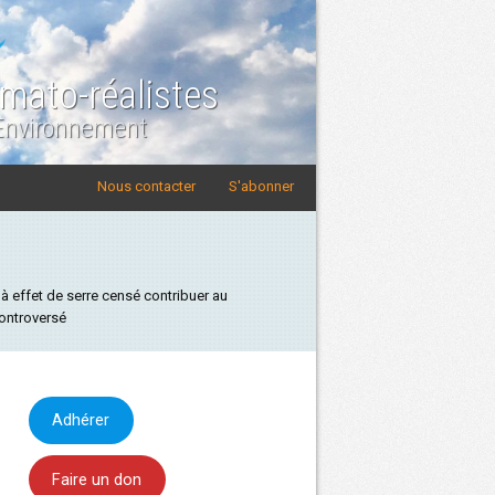
imato-réalistes
 Environnement
Nous contacter
S'abonner
à effet de serre censé contribuer au
controversé
Adhérer
Faire un don