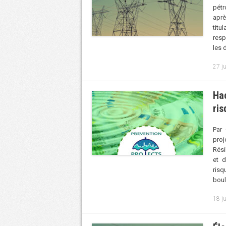
pétr
aprè
titu
resp
les
27 j
Hac
ri
Par 
proj
Rési
et 
risq
boul
18 ju