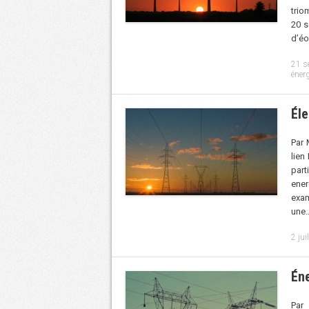
trio
20 s
d’éo
21 s
éner
Éle
Par 
lien
part
ener
exam
une
2 jui
Éne
Par