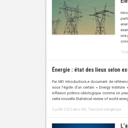
Éle
Intr
part
ener
exam
une 
cons
10 ju
Énergie : état des lieux selon e
Par MD IntroductionLe document de référence 
sous l’égide d’un certain « Energy Institut
inflexion politico-idéologique comme on peut
cette nouvelle Statistical review of world ene
3 juillet 2023
dans
MD
,
Transition énergétique
.
L’a