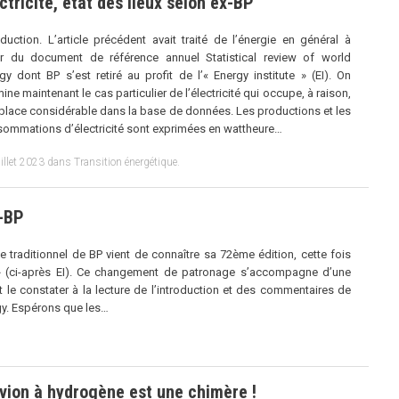
ctricité, état des lieux selon ex-BP
oduction. L’article précédent avait traité de l’énergie en général à
ir du document de référence annuel Statistical review of world
gy dont BP s’est retiré au profit de l’« Energy institute » (EI). On
ine maintenant le cas particulier de l’électricité qui occupe, à raison,
place considérable dans la base de données. Les productions et les
ommations d’électricité sont exprimées en wattheure…
illet 2023
dans
Transition énergétique
.
x-BP
traditionnel de BP vient de connaître sa 72ème édition, cette fois
e » (ci-après EI). Ce changement de patronage s’accompagne d’une
 le constater à la lecture de l’introduction et des commentaires de
rgy. Espérons que les…
vion à hydrogène est une chimère !