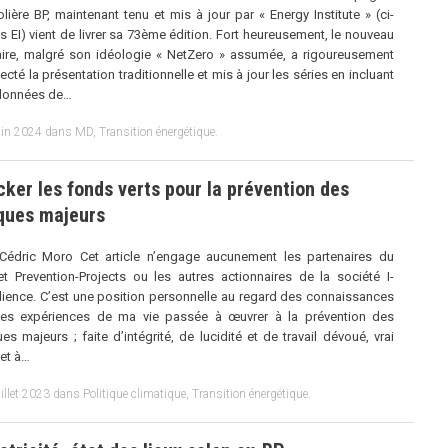
olière BP, maintenant tenu et mis à jour par « Energy Institute » (ci-
s EI) vient de livrer sa 73ème édition. Fort heureusement, le nouveau
laire, malgré son idéologie « NetZero » assumée, a rigoureusement
ecté la présentation traditionnelle et mis à jour les séries en incluant
 données de…
uin 2024
dans
MD
,
Transition énergétique
.
ker les fonds verts pour la prévention des
sques majeurs
Cédric Moro Cet article n’engage aucunement les partenaires du
et Prevention-Projects ou les autres actionnaires de la société I-
lience. C’est une position personnelle au regard des connaissances
des expériences de ma vie passée à œuvrer à la prévention des
ues majeurs ; faite d’intégrité, de lucidité et de travail dévoué, vrai
et à…
illet 2023
dans
Politique climatique
,
Transition énergétique
.