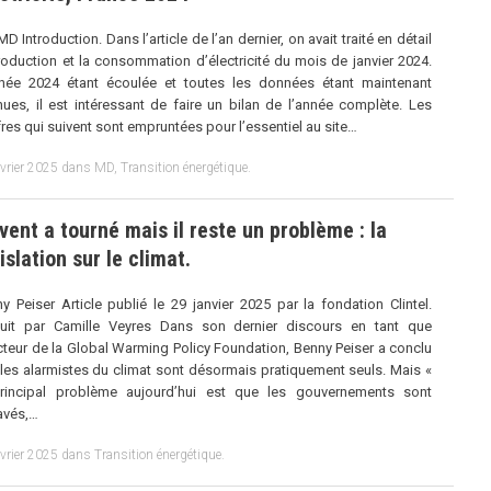
MD Introduction. Dans l’article de l’an dernier, on avait traité en détail
roduction et la consommation d’électricité du mois de janvier 2024.
née 2024 étant écoulée et toutes les données étant maintenant
ues, il est intéressant de faire un bilan de l’année complète. Les
fres qui suivent sont empruntées pour l’essentiel au site…
évrier 2025
dans
MD
,
Transition énergétique
.
vent a tourné mais il reste un problème : la
islation sur le climat.
y Peiser Article publié le 29 janvier 2025 par la fondation Clintel.
duit par Camille Veyres Dans son dernier discours en tant que
cteur de la Global Warming Policy Foundation, Benny Peiser a conclu
les alarmistes du climat sont désormais pratiquement seuls. Mais «
principal problème aujourd’hui est que les gouvernements sont
avés,…
évrier 2025
dans
Transition énergétique
.