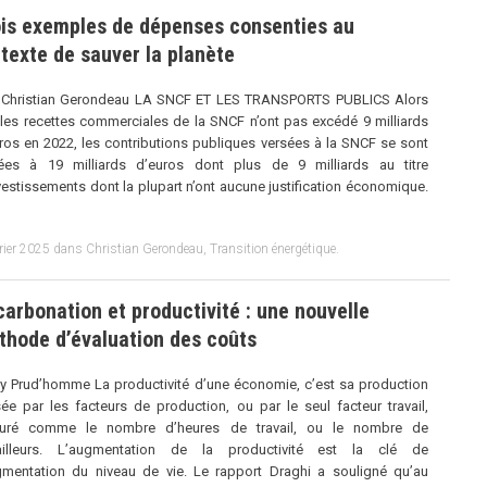
ois exemples de dépenses consenties au
texte de sauver la planète
 Christian Gerondeau LA SNCF ET LES TRANSPORTS PUBLICS Alors
les recettes commerciales de la SNCF n’ont pas excédé 9 milliards
ros en 2022, les contributions publiques versées à la SNCF se sont
vées à 19 milliards d’euros dont plus de 9 milliards au titre
vestissements dont la plupart n’ont aucune justification économique.
rier 2025
dans
Christian Gerondeau
,
Transition énergétique
.
arbonation et productivité : une nouvelle
thode d’évaluation des coûts
 Prud’homme La productivité d’une économie, c’est sa production
sée par les facteurs de production, ou par le seul facteur travail,
uré comme le nombre d’heures de travail, ou le nombre de
vailleurs. L’augmentation de la productivité est la clé de
gmentation du niveau de vie. Le rapport Draghi a souligné qu’au