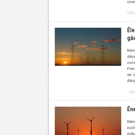
cou
6 fév
Éle
gâ
Rémy
déce
cons
Fran
se c
déc
1 ja
Éne
Rémy
nuc
indu