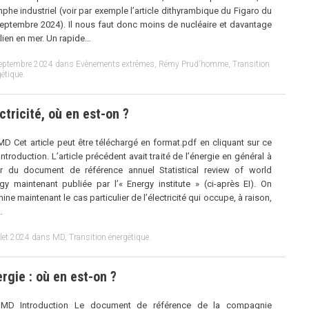
mphe industriel (voir par exemple l’article dithyrambique du Figaro du
eptembre 2024). Il nous faut donc moins de nucléaire et davantage
lien en mer. Un rapide…
eptembre 2024
dans
Evènements extrêmes
,
Rémy Prud'homme
,
Transition
gétique
.
ctricité, où en est-on ?
MD Cet article peut être téléchargé en format.pdf en cliquant sur ce
 Introduction. L’article précédent avait traité de l’énergie en général à
ir du document de référence annuel Statistical review of world
gy maintenant publiée par l’« Energy institute » (ci-après EI). On
ine maintenant le cas particulier de l’électricité qui occupe, à raison,
…
llet 2024
dans
MD
,
Transition énergétique
.
rgie : où en est-on ?
 MD Introduction Le document de référence de la compagnie