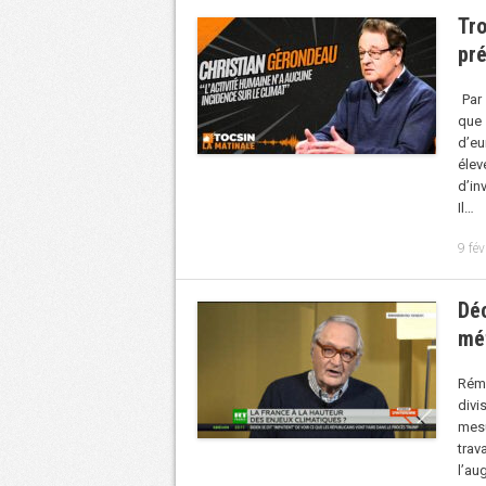
Tr
pré
Par
que 
d’eu
éle
d’in
Il…
9 fév
Déc
mé
Rémy
divi
mes
tra
l’au