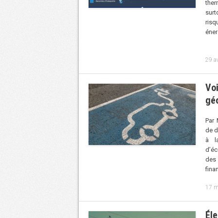
ther
surt
ri
Co
29 a
Voi
gé
Par 
de d
à l
d’éc
des 
fina
17 m
Éle