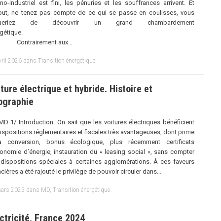
mo-industriel est fini, les pénuries et les souffrances arrivent. Et
out, ne tenez pas compte de ce qui se passe en coulisses, vous
squeriez de découvrir un grand chambardement
énergétique.
ntrairement aux…
vril 2026
dans
Transition énergétique
.
ture électrique et hybride. Histoire et
ographie
MD 1/ Introduction. On sait que les voitures électriques bénéficient
ispositions réglementaires et fiscales très avantageuses, dont prime
a conversion, bonus écologique, plus récemment certificats
onomie d’énergie, instauration du « leasing social », sans compter
dispositions spéciales à certaines agglomérations. À ces faveurs
ncières a été rajouté le privilège de pouvoir circuler dans…
ars 2025
dans
MD
,
Transition énergétique
.
ctricité, France 2024