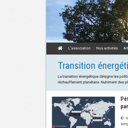
Aller
L’association
Nos activités
Ar
au
contenu
Aller
Transition énergét
au
contenu
La transition énergétique désigne les poli
réchauffement planétaire. Nutriment des pl
Pét
par
© H1
simp