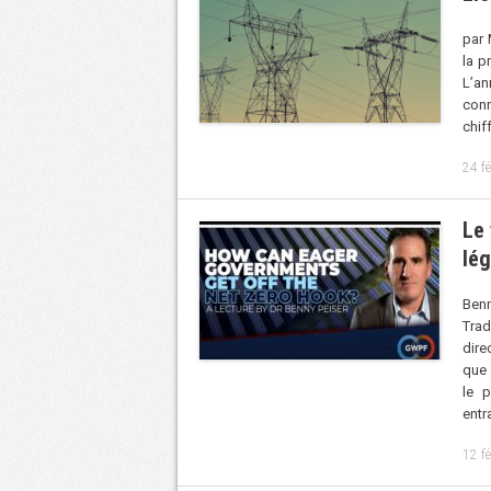
par 
la p
L’an
conn
chif
24 f
Le 
lég
Benn
Tra
dire
que 
le 
entr
12 f