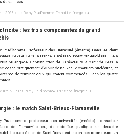
rs des années…
rier 2025
dans
Rémy Prud'homme
,
Transition énergétique
.
ctricité : les trois composantes du grand
chis
 Prud’homme. Professeur des université (émérite) Dans les deux
nnies 1960 et 1970, la France a été résolument pro-nucléaire. Elle a
truit ou engagé la construction de 50 réacteurs. A partir de 1980, la
ce cesse pratiquement d’ouvrir de nouveaux chantiers nucléaires, et
ontente de terminer ceux qui étaient commencés. Dans les quatre
ennies…
nvier 2025
dans
Rémy Prud'homme
,
Transition énergétique
.
rgie : le match Saint-Brieuc-Flamanville
 Prud’homme, professeur des universités (émérite) Le réacteur
léaire de Flamanville est, de notoriété publique, un désastre
striel. Le parc éolien de Saint-Brieuc est, selon ses promoteurs, un