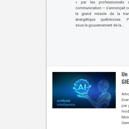
» par les professionnels 
communication — s’annonçait
le grand miracle de la tran
énergétique québécoise. P
sous le gouvernement de la…
Un 
GI
Arti
Ener
par 
modè
Mus
Gemi