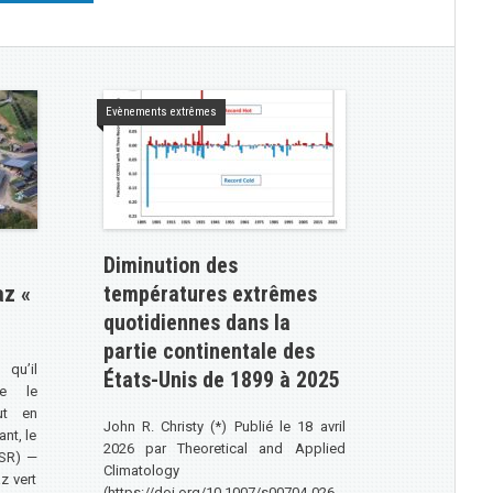
Evènements extrêmes
Diminution des
az «
températures extrêmes
quotidiennes dans la
partie continentale des
qu’il
États-Unis de 1899 à 2025
re le
ut en
John R. Christy (*) Publié le 18 avril
ant, le
2026 par Theoretical and Applied
GSR) —
Climatology
z vert
(https://doi.org/10.1007/s00704-026-