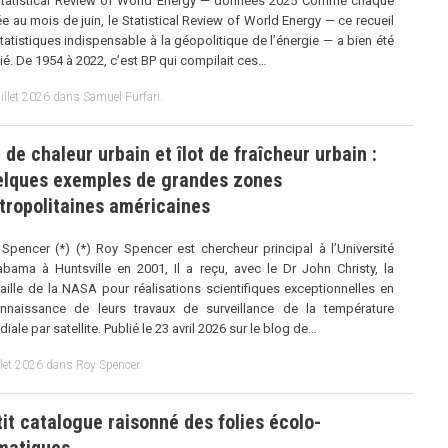
tatistical Review of World Energy — données 2025 Comme chaque
e au mois de juin, le Statistical Review of World Energy — ce recueil
tatistiques indispensable à la géopolitique de l’énergie — a bien été
ié. De 1954 à 2022, c’est BP qui compilait ces…
illet 2026
dans
Samuel Furfari
.
t de chaleur urbain et îlot de fraîcheur urbain :
elques exemples de grandes zones
tropolitaines américaines
Spencer (*) (*) Roy Spencer est chercheur principal à l’Université
abama à Huntsville en 2001, Il a reçu, avec le Dr John Christy, la
ille de la NASA pour réalisations scientifiques exceptionnelles en
nnaissance de leurs travaux de surveillance de la température
iale par satellite. Publié le 23 avril 2026 sur le blog de…
llet 2026
dans
Roy Spencer
.
it catalogue raisonné des folies écolo-