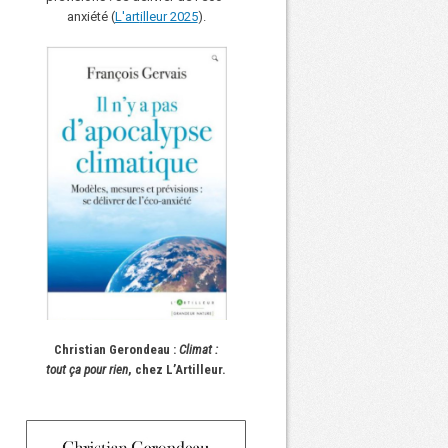
anxiété (
L'art
i
lleur 2025
).
Christian Gerondeau :
Climat :
tout ça pour rien
, chez L’Artilleur.