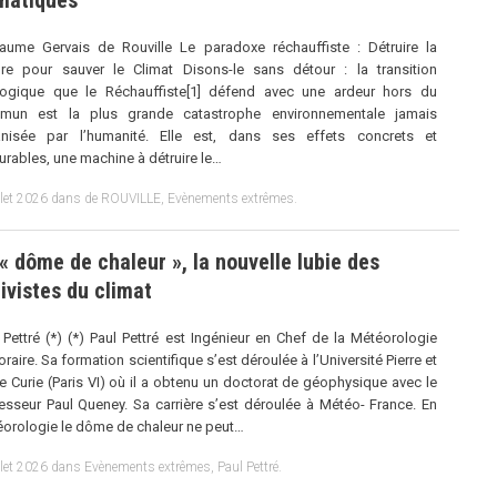
imatiques
laume Gervais de Rouville Le paradoxe réchauffiste : Détruire la
re pour sauver le Climat Disons-le sans détour : la transition
logique que le Réchauffiste[1] défend avec une ardeur hors du
mun est la plus grande catastrophe environnementale jamais
anisée par l’humanité. Elle est, dans ses effets concrets et
rables, une machine à détruire le…
llet 2026
dans
de ROUVILLE
,
Evènements extrêmes
.
« dôme de chaleur », la nouvelle lubie des
ivistes du climat
 Pettré (*) (*) Paul Pettré est Ingénieur en Chef de la Météorologie
raire. Sa formation scientifique s’est déroulée à l’Université Pierre et
e Curie (Paris VI) où il a obtenu un doctorat de géophysique avec le
esseur Paul Queney. Sa carrière s’est déroulée à Météo- France. En
orologie le dôme de chaleur ne peut…
llet 2026
dans
Evènements extrêmes
,
Paul Pettré
.