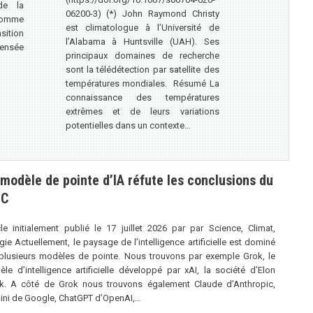
de la
06200-3) (*) John Raymond Christy
 comme
est climatologue à l’Université de
sition
l’Alabama à Huntsville (UAH). Ses
ensée
principaux domaines de recherche
sont la télédétection par satellite des
températures mondiales. Résumé La
connaissance des températures
extrêmes et de leurs variations
potentielles dans un contexte…
modèle de pointe d’IA réfute les conclusions du
EC
cle initialement publié le 17 juillet 2026 par par Science, Climat,
gie Actuellement, le paysage de l’intelligence artificielle est dominé
plusieurs modèles de pointe. Nous trouvons par exemple Grok, le
le d’intelligence artificielle développé par xAI, la société d’Elon
k. A côté de Grok nous trouvons également Claude d’Anthropic,
ni de Google, ChatGPT d’OpenAI,…