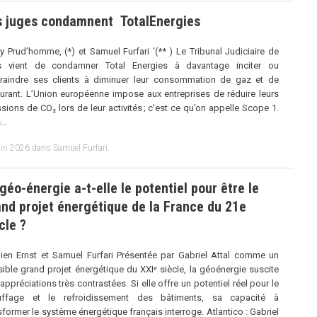
s juges condamnent TotalEnergies
 Prud’homme, (*) et Samuel Furfari ‘(** ) Le Tribunal Judiciaire de
is vient de condamner Total Energies à davantage inciter ou
raindre ses clients à diminuer leur consommation de gaz et de
urant. L’Union européenne impose aux entreprises de réduire leurs
sions de CO₂ lors de leur activités ; c’est ce qu’on appelle Scope 1.
s…
uin 2026
dans
Samuel Furfari
.
géo-énergie a-t-elle le potentiel pour être le
nd projet énergétique de la France du 21e
cle ?
en Ernst et Samuel Furfari Présentée par Gabriel Attal comme un
ible grand projet énergétique du XXIᵉ siècle, la géoénergie suscite
appréciations très contrastées. Si elle offre un potentiel réel pour le
uffage et le refroidissement des bâtiments, sa capacité à
sformer le système énergétique français interroge. Atlantico : Gabriel