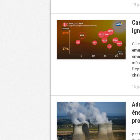
19 ju
Can
ig
Gill
env
envi
mété
Depu
chaî
15 ju
Add
éne
pr
par 