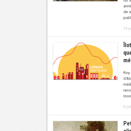
du S
anné
de s
publ
14 ju
Îlo
qu
mé
Roy 
d’Al
méda
reco
mond
9 jui
Pet