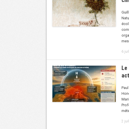
cl
Guil
Natu
éco
com
org
mesu
6 jui
Le 
act
Paul
Hono
Mari
Prof
mété
2 jui