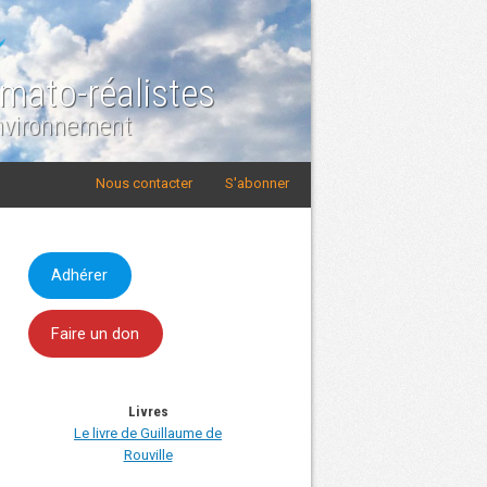
imato-réalistes
Environnement
Nous contacter
S'abonner
Adhérer
Faire un don
Livres
Le livre de Guillaume de
Rouville