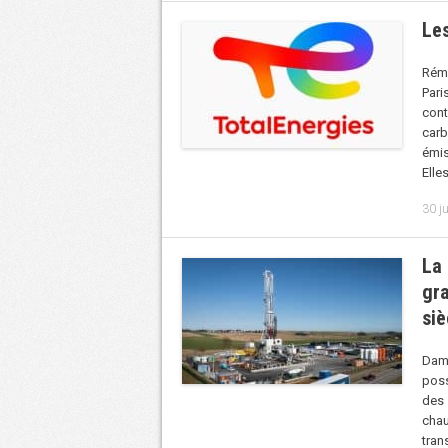
Le
Rémy
Par
cont
carb
émis
Elle
30 j
La 
gra
siè
Dami
poss
des 
cha
tran