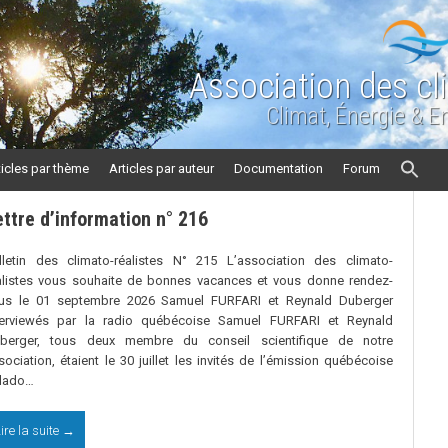
Association des cl
Climat, Énergie & 
ticles par thème
Articles par auteur
Documentation
Forum
ettre d’information n° 216
lletin des climato-réalistes N° 215 L’association des climato-
alistes vous souhaite de bonnes vacances et vous donne rendez-
us le 01 septembre 2026 Samuel FURFARI et Reynald Duberger
terviewés par la radio québécoise Samuel FURFARI et Reynald
berger, tous deux membre du conseil scientifique de notre
sociation, étaient le 30 juillet les invités de l’émission québécoise
lado…
ire la suite →