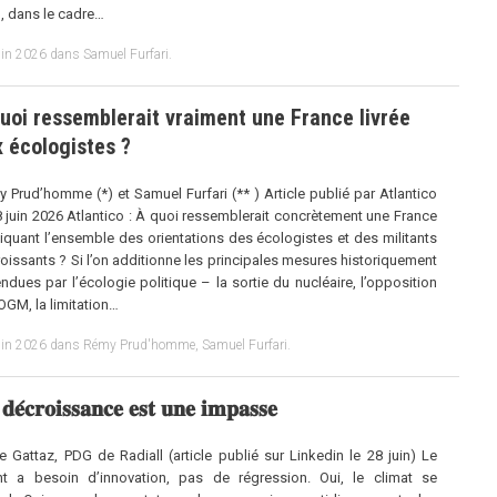
l, dans le cadre…
uin 2026
dans
Samuel Furfari
.
uoi ressemblerait vraiment une France livrée
 écologistes ?
 Prud’homme (*) et Samuel Furfari (** ) Article publié par Atlantico
8 juin 2026 Atlantico : À quoi ressemblerait concrètement une France
iquant l’ensemble des orientations des écologistes et des militants
oissants ? Si l’on additionne les principales mesures historiquement
ndues par l’écologie politique – la sortie du nucléaire, l’opposition
OGM, la limitation…
uin 2026
dans
Rémy Prud'homme
,
Samuel Furfari
.
𝐝𝐞́𝐜𝐫𝐨𝐢𝐬𝐬𝐚𝐧𝐜𝐞 𝐞𝐬𝐭 𝐮𝐧𝐞 𝐢𝐦𝐩𝐚𝐬𝐬𝐞
re Gattaz, PDG de Radiall (article publié sur Linkedin le 28 juin) Le
nt a besoin d’innovation, pas de régression. Oui, le climat se