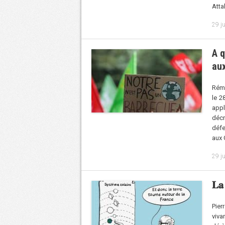
Atta
29 j
A q
aux
Rémy
le 2
appl
décr
défe
aux 
29 j
𝐋𝐚 
Pier
viva