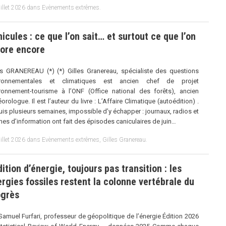
illet 2026
dans
Evènements extrêmes
.
icules : ce que l’on sait… et surtout ce que l’on
nore encore
es GRANEREAU (*) (*) Gilles Granereau, spécialiste des questions
ironnementales et climatiques est ancien chef de projet
ronnement-tourisme à l’ONF (Office national des forêts), ancien
orologue. Il est l’auteur du livre : L’Affaire Climatique (autoédition) .
is plusieurs semaines, impossible d’y échapper : journaux, radios et
nes d’information ont fait des épisodes caniculaires de juin…
illet 2026
dans
Evènements extrêmes
,
Gilles Granereau
.
ition d’énergie, toujours pas transition : les
rgies fossiles restent la colonne vertébrale du
ogrès
Samuel Furfari, professeur de géopolitique de l’énergie Édition 2026