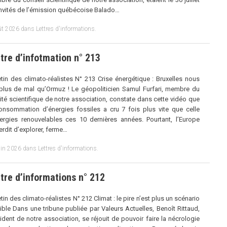
invités de l’émission québécoise Balado…
ût 2026
dans
Lettres d'informations
.
tre d’infotmation n° 213
etin des climato-réalistes N° 213 Crise énergétique : Bruxelles nous
 plus de mal qu’Ormuz ! Le géopoliticien Samul Furfari, membre du
té scientifique de notre association, constate dans cette vidéo que
onsommation d’énergies fossiles a cru 7 fois plus vite que celle
ergies renouvelables ces 10 dernières années. Pourtant, l’Europe
terdit d’explorer, ferme…
uin 2026
dans
Lettres d'informations
.
tre d’informations n° 212
etin des climato-réalistes N° 212 Climat : le pire n’est plus un scénario
ible Dans une tribune publiée par Valeurs Actuelles, Benoît Rittaud,
ident de notre association, se réjouit de pouvoir faire la nécrologie