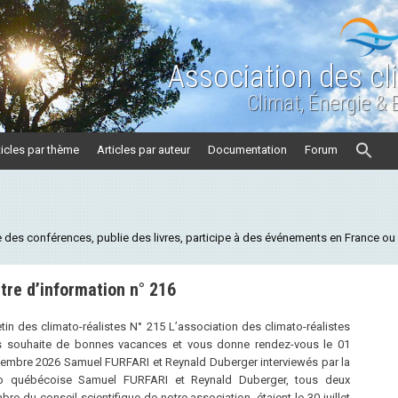
Association des cl
Climat, Énergie &
ticles par thème
Articles par auteur
Documentation
Forum
des conférences, publie des livres, participe à des événements en France ou à
tre d’information n° 216
etin des climato-réalistes N° 215 L’association des climato-réalistes
s souhaite de bonnes vacances et vous donne rendez-vous le 01
embre 2026 Samuel FURFARI et Reynald Duberger interviewés par la
io québécoise Samuel FURFARI et Reynald Duberger, tous deux
re du conseil scientifique de notre association, étaient le 30 juillet