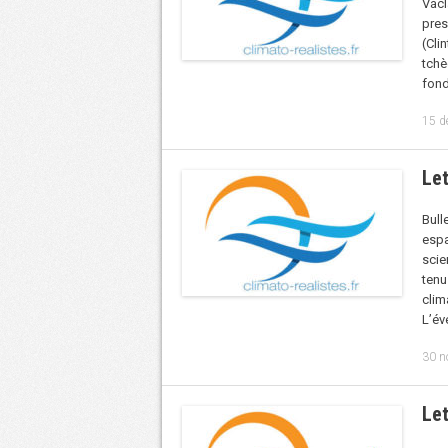
Vác
pres
(Cli
tch
fond
15 d
Let
Bul
espa
scie
ten
clim
L’év
30 n
Let