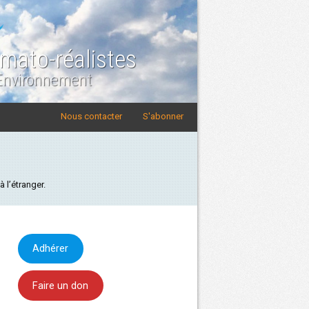
imato-réalistes
 Environnement
Nous contacter
S'abonner
 l’étranger.
Adhérer
Faire un don