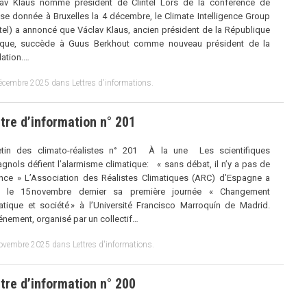
lav Klaus nommé président de Clintel Lors de la conférence de
se donnée à Bruxelles la 4 décembre, le Climate Intelligence Group
ntel) a annoncé que Václav Klaus, ancien président de la République
èque, succède à Guus Berkhout comme nouveau président de la
ation.…
écembre 2025
dans
Lettres d'informations
.
tre d’information n° 201
letin des climato-réalistes n° 201 À la une Les scientifiques
gnols défient l’alarmisme climatique: « sans débat, il n’y a pas de
nce » L’Association des Réalistes Climatiques (ARC) d’Espagne a
u le 15 novembre dernier sa première journée « Changement
atique et société » à l’Université Francisco Marroquín de Madrid.
énement, organisé par un collectif…
ovembre 2025
dans
Lettres d'informations
.
tre d’information n° 200