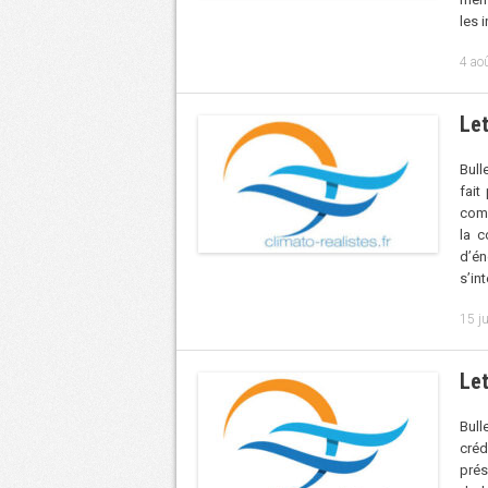
les 
4 ao
Let
Bull
fait
comi
la c
d’én
s’in
15 j
Let
Bull
créd
prés