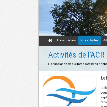
Aller
L’association
Nos activités
Ar
au
contenu
Aller
Activités de l’ACR
au
contenu
L’Association des Climato-Réalistes donne 
Let
Bull
vou
sept
rad
memb