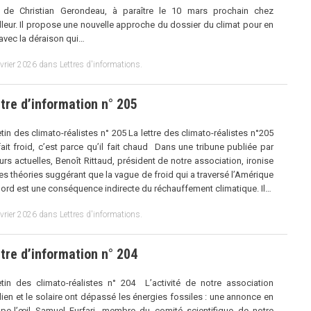
e de Christian Gerondeau, à paraître le 10 mars prochain chez
tilleur. Il propose une nouvelle approche du dossier du climat pour en
r avec la déraison qui…
évrier 2026
dans
Lettres d'informations
.
tre d’information n° 205
etin des climato-réalistes n° 205 La lettre des climato-réalistes n°205
 fait froid, c’est parce qu’il fait chaud Dans une tribune publiée par
urs actuelles, Benoît Rittaud, président de notre association, ironise
les théories suggérant que la vague de froid qui a traversé l’Amérique
ord est une conséquence indirecte du réchauffement climatique. Il…
évrier 2026
dans
Lettres d'informations
.
tre d’information n° 204
etin des climato-réalistes n° 204 L’activité de notre association
lien et le solaire ont dépassé les énergies fossiles : une annonce en
pe-l’œil Samuel Furfari, membre du comité scientifique de notre