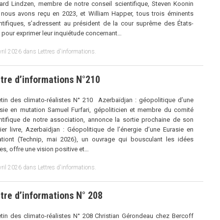
ard Lindzen, membre de notre conseil scientifique, Steven Koonin
nous avons reçu en 2023, et William Happer, tous trois éminents
ntifiques, s’adressent au président de la cour suprême des États-
 pour exprimer leur inquiétude concernant…
vril 2026
dans
Lettres d'informations
.
tre d’informations N°210
etin des climato-réalistes N° 210 Azerbaïdjan : géopolitique d’une
sie en mutation Samuel Furfari, gépoliticien et membre du comité
ntifique de notre association, annonce la sortie prochaine de son
ier livre, Azerbaïdjan : Géopolitique de l’énergie d’une Eurasie en
tiont (Technip, mai 2026), un ouvrage qui bousculant les idées
es, offre une vision positive et…
vril 2026
dans
Lettres d'informations
.
tre d’informations N° 208
etin des climato-réalistes N° 208 Christian Gérondeau chez Bercoff