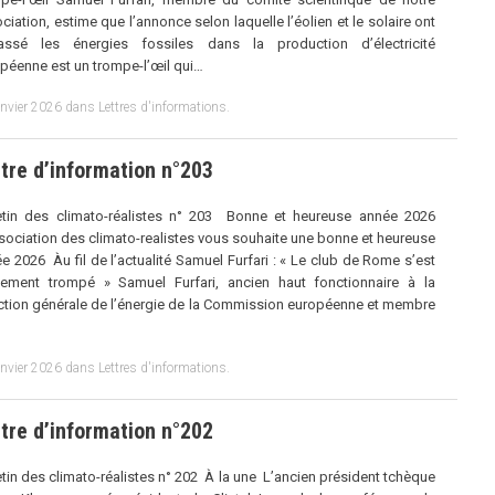
ciation, estime que lʼannonce selon laquelle lʼéolien et le solaire ont
assé les énergies fossiles dans la production dʼélectricité
péenne est un trompe-l’œil qui…
anvier 2026
dans
Lettres d'informations
.
tre d’information n°203
etin des climato-réalistes n° 203 Bonne et heureuse année 2026
sociation des climato-realistes vous souhaite une bonne et heureuse
e 2026 Àu fil de l’actualité Samuel Furfari : « Le club de Rome s’est
lement trompé » Samuel Furfari, ancien haut fonctionnaire à la
ction générale de l’énergie de la Commission européenne et membre
anvier 2026
dans
Lettres d'informations
.
tre d’information n°202
etin des climato-réalistes n° 202 À la une L’ancien président tchèque