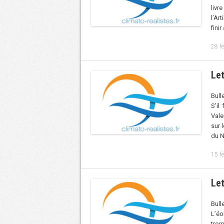
livr
l’Ar
fini
28 f
Let
Bull
S’il
Vale
sur 
du N
15 f
Let
Bull
L’éo
trom