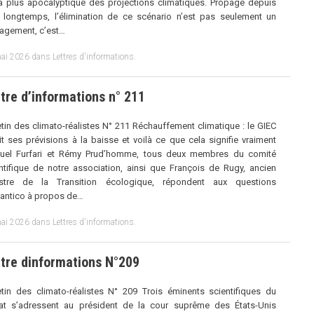
a plus apocalyptique des projections climatiques. Propagé depuis
 longtemps, l’élimination de ce scénario n’est pas seulement un
agement, c’est…
ai 2026
dans
Lettres d'informations
.
tre d’informations n° 211
etin des climato-réalistes N° 211 Réchauffement climatique : le GIEC
it ses prévisions à la baisse et voilà ce que cela signifie vraiment
uel Furfari et Rémy Prud’homme, tous deux membres du comité
ntifique de notre association, ainsi que François de Rugy, ancien
istre de la Transition écologique, répondent aux questions
lantico à propos de…
ai 2026
dans
Lettres d'informations
.
tre dinformations N°209
etin des climato-réalistes N° 209 Trois éminents scientifiques du
at s’adressent au président de la cour suprême des États-Unis