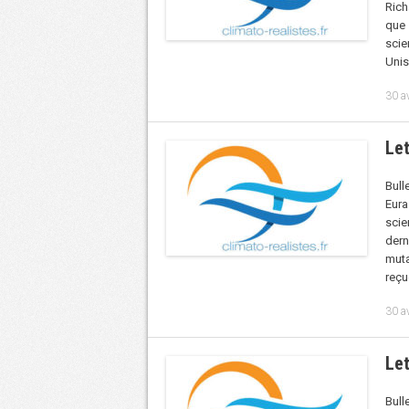
Rich
que 
scie
Unis
30 a
Let
Bull
Eura
scie
dern
muta
reçu
30 a
Let
Bull