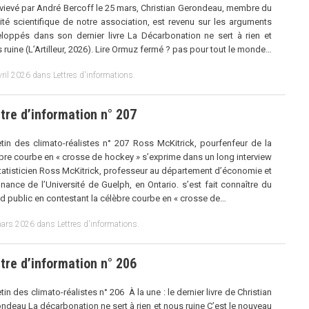
rvievé par André Bercoff le 25 mars, Christian Gerondeau, membre du
té scientifique de notre association, est revenu sur les arguments
loppés dans son dernier livre La Décarbonation ne sert à rien et
 ruine (L’Artilleur, 2026). Lire Ormuz fermé ? pas pour tout le monde…
vril 2026
dans
Lettres d'informations
.
tre d’information n° 207
etin des climato-réalistes n° 207 Ross McKitrick, pourfenfeur de la
bre courbe en « crosse de hockey » s’exprime dans un long interview
tatisticien Ross McKitrick, professeur au département d’économie et
inance de l’Université de Guelph, en Ontario. s’est fait connaître du
d public en contestant la célèbre courbe en « crosse de…
ars 2026
dans
Lettres d'informations
.
tre d’information n° 206
etin des climato-réalistes n° 206 À la une : le dernier livre de Christian
ndeau La décarbonation ne sert à rien et nous ruine C’est le nouveau