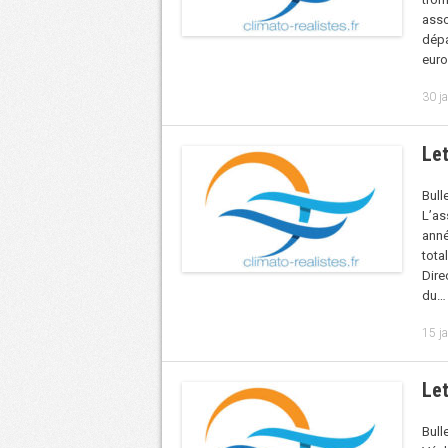
asso
dép
euro
30 j
Let
Bull
L’as
anné
tota
Dire
du…
15 j
Let
Bull