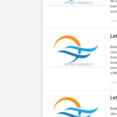
de l
bien
soul
30 m
Let
Bull
revo
Sam
scie
min
d’At
15 m
Let
Bull
clim