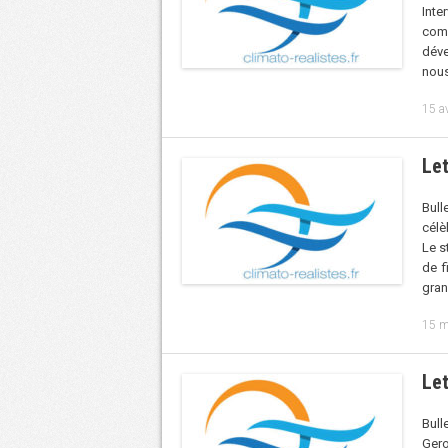
Inte
comi
déve
nous
15 a
Let
Bull
célè
Le s
de f
gran
15 m
Let
Bull
Gero