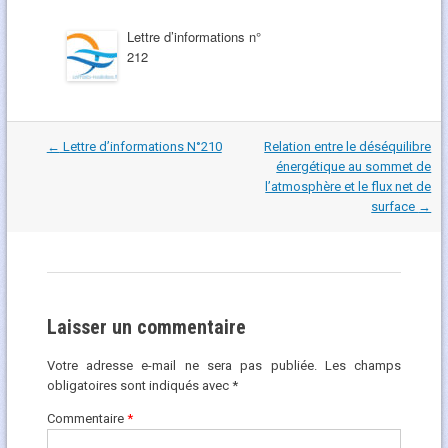
Lettre d’informations n°
212
Navigation
←
Lettre d’informations N°210
Relation entre le déséquilibre
dans
énergétique au sommet de
les
l’atmosphère et le flux net de
articles
surface
→
Laisser un commentaire
Votre adresse e-mail ne sera pas publiée.
Les champs
obligatoires sont indiqués avec
*
Commentaire
*