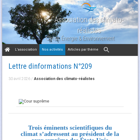
Association des climato-
réalistes
Climat, Énergie & Environnement
Aller
L’association
Nos activités
Articles par thème
au
contenu
Lettre dinformations N°209
30 avril 2026
/
Association des climato-réalistes
Trois éminents scientifiques du
climat s’adressent au président de la