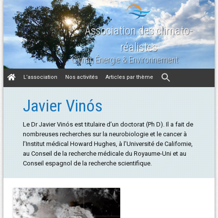
Association des climato-
réalistes
Climat, Énergie & Environnement
Aller
L’association
Nos activités
Articles par thème
au
contenu
Javier Vinós
Le Dr Javier Vinós est titulaire d’un doctorat (Ph D). Il a fait de
nombreuses recherches sur la neurobiologie et le cancer à
l’Institut médical Howard Hughes, à l’Université de Californie,
au Conseil de la recherche médicale du Royaume-Uni et au
Conseil espagnol de la recherche scientifique.