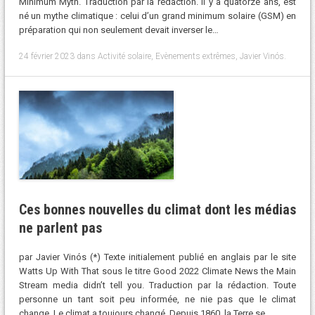
Minimum Myth. Traduction par la rédaction. Il y a quatorze ans, est
né un mythe climatique : celui d’un grand minimum solaire (GSM) en
préparation qui non seulement devait inverser le…
24 février 2023
dans
Activité solaire
,
Evènements extrêmes
,
Javier Vinós
.
Ces bonnes nouvelles du climat dont les médias
ne parlent pas
par Javier Vinós (*) Texte initialement publié en anglais par le site
Watts Up With That sous le titre Good 2022 Climate News the Main
Stream media didn’t tell you. Traduction par la rédaction. Toute
personne un tant soit peu informée, ne nie pas que le climat
change. Le climat a toujours changé. Depuis 1860, la Terre se…