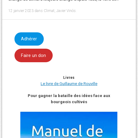
12 janvier 2023
dans
Climat
,
Javier Vinós
.
Adhérer
Faire un don
Livres
Le livre de Guillaume de Rouville
Pour gagner la bataille des idées face aux
bourgeois cultivés