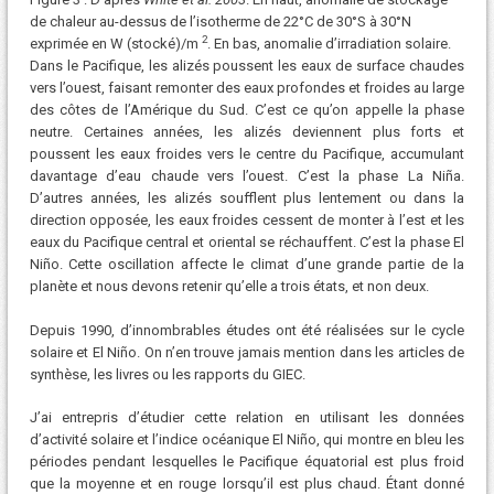
de chaleur au-dessus de l’isotherme de 22°C de 30°S à 30°N
2
exprimée en W (stocké)/m
. En bas, anomalie d’irradiation solaire.
Dans le Pacifique, les alizés poussent les eaux de surface chaudes
vers l’ouest, faisant remonter des eaux profondes et froides au large
des côtes de l’Amérique du Sud. C’est ce qu’on appelle la phase
neutre. Certaines années, les alizés deviennent plus forts et
poussent les eaux froides vers le centre du Pacifique, accumulant
davantage d’eau chaude vers l’ouest. C’est la phase La Niña.
D’autres années, les alizés soufflent plus lentement ou dans la
direction opposée, les eaux froides cessent de monter à l’est et les
eaux du Pacifique central et oriental se réchauffent. C’est la phase El
Niño. Cette oscillation affecte le climat d’une grande partie de la
planète et nous devons retenir qu’elle a trois états, et non deux.
Depuis 1990, d’innombrables études ont été réalisées sur le cycle
solaire et El Niño. On n’en trouve jamais mention dans les articles de
synthèse, les livres ou les rapports du GIEC.
J’ai entrepris d’étudier cette relation en utilisant les données
d’activité solaire et l’indice océanique El Niño, qui montre en bleu les
périodes pendant lesquelles le Pacifique équatorial est plus froid
que la moyenne et en rouge lorsqu’il est plus chaud. Étant donné