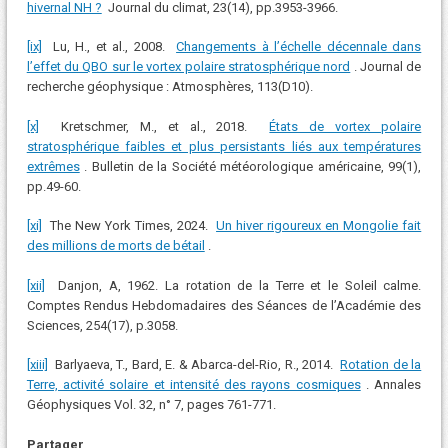
hivernal NH ?
Journal du climat, 23(14), pp.3953-3966.
[ix]
Lu, H., et al., 2008.
Changements à l’échelle décennale dans
l’effet du QBO sur le vortex polaire stratosphérique nord
. Journal de
recherche géophysique : Atmosphères, 113(D10).
[x]
Kretschmer, M., et al., 2018.
États de vortex polaire
stratosphérique faibles et plus persistants liés aux températures
extrêmes
. Bulletin de la Société météorologique américaine, 99(1),
pp.49-60.
[xi]
The New York Times, 2024.
Un hiver rigoureux en Mongolie fait
des millions de morts de bétail
.
[xii]
Danjon, A, 1962. La rotation de la Terre et le Soleil calme.
Comptes Rendus Hebdomadaires des Séances de l’Académie des
Sciences, 254(17), p.3058.
[xiii]
Barlyaeva, T., Bard, E. & Abarca-del-Rio, R., 2014.
Rotation de la
Terre, activité solaire et intensité des rayons cosmiques
. Annales
Géophysiques Vol. 32, n° 7, pages 761-771.
Partager