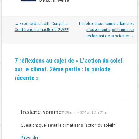
Navigation
←
Exposé de Judith Curry à la
Le rôle du consensus dans les
dans
Conférence annuelle du GWPF
mouvements politiques se
les
réclamant de la science
→
articles
7 réflexions au sujet de «
L’action du soleil
sur le climat. 2ème partie : la période
récente
»
frederic Sommer
29 mai 2024 at 12 h 21 min
Question: quel serait le climat sans l’action du soleil?
Répondre