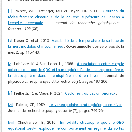
[iii]
White, WB, Dettinger, MD et Cayan, DR, 2003.
Sources du
réchauffement climatique de la couche supérieure de l’océan à
l’échelle décennale
.
Journal de recherche géophysique :
Océans
,
108
(C8).
[iv]
Deser, C., et al., 2010.
Variabilité de la température de surface de
la mer : modèles et mécanismes
. Revue annuelle des sciences de la
mer, 2, pp.115-143.
[v]
Labitzke, K. & Van Loon, H., 1988.
Associations entre le cycle
solaire de 11 ans, le QBO et l’atmosphère. Partie I : la troposphère et
la stratosphère dans l’hémisphère nord en hiver
. Journal de
physique atmosphérique et terrestre, 50(3), pages 197-206.
[vi]
Pielke Jr., R. et Maue, R. 2024.
Cyclones tropicaux mondiaux
.
[vii]
Palmer, CE, 1959.
Le vortex polaire stratosphérique en hiver
.
Journal de recherche géophysique, 64(7), pages 749-764.
[viii]
Christiansen, B., 2010.
Bimodalité stratosphérique : le QBO
équatorial peut-il expliquer le comportement en régime du vortex