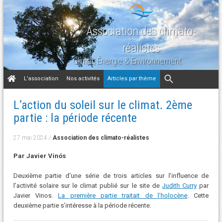
Association des climato-
réalistes
Climat, Énergie & Environnement
Aller
L’association
Nos activités
Articles par thème
au
contenu
L’action du soleil sur le climat. 2ème
partie : la période récente
27 mai 2024
/
Association des climato-réalistes
Par Javier Vinós
Deuxième partie d’une série de trois articles sur l’influence de
l’activité solaire sur le climat publié sur le site de
Judith Curry
par
Javier Vinos.
La première partie traitait de l’holocène
. Cette
deuxième partie s’intéresse à la période récente.