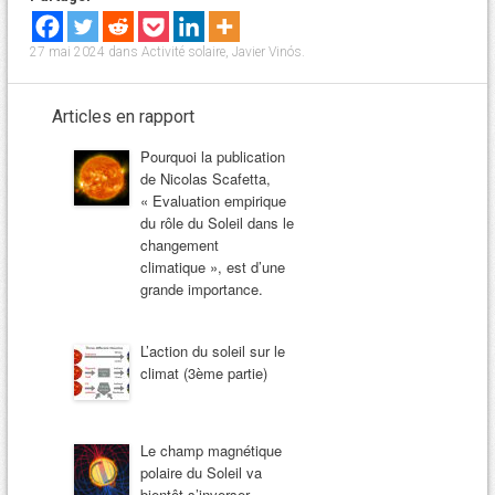
27 mai 2024
dans
Activité solaire
,
Javier Vinós
.
Articles en rapport
Pourquoi la publication
de Nicolas Scafetta,
« Evaluation empirique
du rôle du Soleil dans le
changement
climatique », est d’une
grande importance.
L’action du soleil sur le
climat (3ème partie)
Le champ magnétique
polaire du Soleil va
bientôt s’inverser