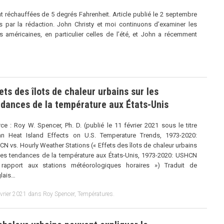
nt réchauffées de 5 degrés Fahrenheit. Article publié le 2 septembre
 par la rédaction. John Christy et moi continuons d’examiner les
américaines, en particulier celles de l’été, et John a récemment
ets des îlots de chaleur urbains sur les
dances de la température aux États-Unis
ce : Roy W. Spencer, Ph. D. (publié le 11 février 2021 sous le titre
an Heat Island Effects on U.S. Temperature Trends, 1973-2020:
N vs. Hourly Weather Stations (« Effets des îlots de chaleur urbains
les tendances de la température aux États-Unis, 1973-2020: USHCN
 rapport aux stations météorologiques horaires ») Traduit de
glais…
évrier 2021
dans
Roy Spencer
,
Températures
.