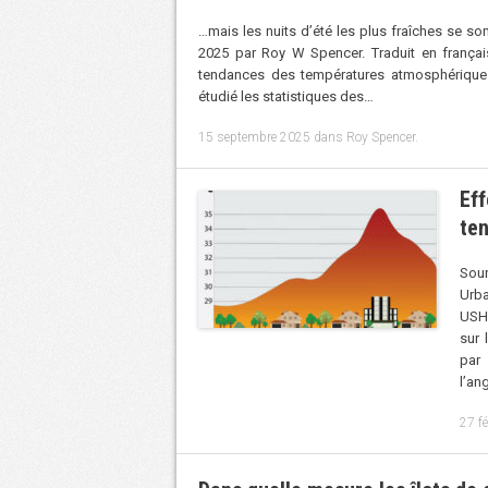
…mais les nuits d’été les plus fraîches se so
2025 par Roy W Spencer. Traduit en français
tendances des températures atmosphériques 
étudié les statistiques des…
15 septembre 2025
dans
Roy Spencer
.
Eff
ten
Sour
Urb
USHC
sur 
par
l’an
27 f