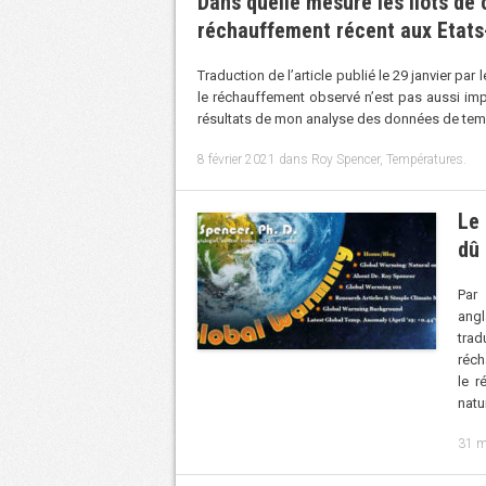
Dans quelle mesure les îlots de 
réchauffement récent aux Etats
Traduction de l’article publié le 29 janvier p
le réchauffement observé n’est pas aussi impor
résultats de mon analyse des données de temp
8 février 2021
dans
Roy Spencer
,
Températures
.
Le
dû 
Par 
angl
tra
réch
le r
natu
31 m