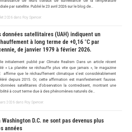
nnaissance de leurs travaux de surveillance de la température
iale par satellite. Publié le 23 avril 2026 sur le blog de…
llet 2026
dans
Roy Spencer
.
 données satellitaires (UAH) indiquent un
hauffement à long terme de +0,16 °C par
ennie, de janvier 1979 à février 2026.
cle initialement publié par Climate Realism Dans un article récent
tulé « La planète se réchauffe plus vite que jamais », le magazine
 affirme que le réchauffement climatique s’est considérablement
léré depuis 2015. Or, cette affirmation est manifestement fausse.
données satellitaires d’observation la contredisent, montrant une
abilité à court terme due à des phénomènes naturels de…
ars 2026
dans
Roy Spencer
.
 à Washington D.C. ne sont pas devenus plus
es années