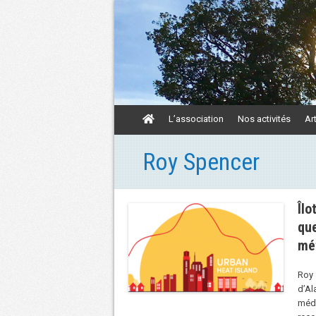
Aller
L’association
Nos activités
Ar
au
contenu
Aller
Roy Spencer
au
contenu
Îlo
qu
mé
Roy 
d’Al
méda