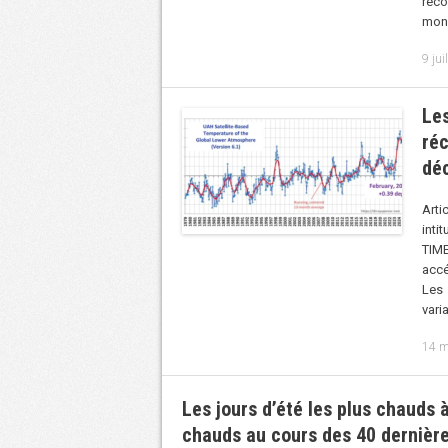
reco
mond
9 jui
Les
réc
déc
Arti
inti
TIME
accé
Les 
vari
14 m
Les jours d’été les plus chauds
chauds au cours des 40 dernièr