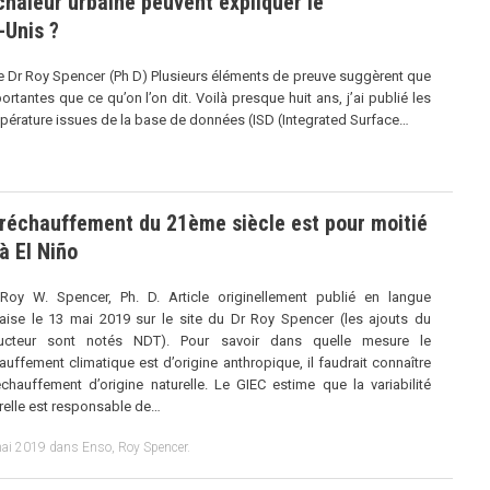
chaleur urbaine peuvent expliquer le
-Unis ?
ar le Dr Roy Spencer (Ph D) Plusieurs éléments de preuve suggèrent que
tantes que ce qu’on l’on dit. Voilà presque huit ans, j’ai publié les
érature issues de la base de données (ISD (Integrated Surface…
 réchauffement du 21ème siècle est pour moitié
à El Niño
Roy W. Spencer, Ph. D. Article originellement publié en langue
aise le 13 mai 2019 sur le site du Dr Roy Spencer (les ajouts du
ducteur sont notés NDT). Pour savoir dans quelle mesure le
auffement climatique est d’origine anthropique, il faudrait connaître
échauffement d’origine naturelle. Le GIEC estime que la variabilité
relle est responsable de…
ai 2019
dans
Enso
,
Roy Spencer
.