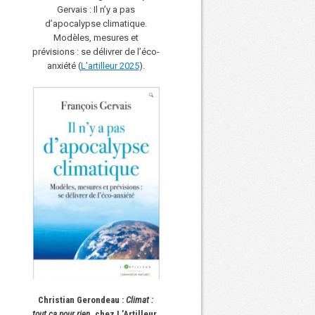
Gervais : Il n’y a pas
d’apocalypse climatique.
Modèles, mesures et
prévisions : se délivrer de l’éco-
anxiété (
L'art
i
lleur 2025
).
Christian Gerondeau :
Climat :
tout ça pour rien
, chez L’Artilleur.