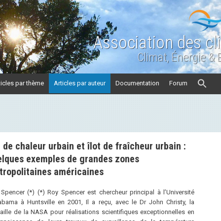
Association des cl
Climat, Énergie &
ticles par thème
Articles par auteur
Documentation
Forum
t de chaleur urbain et îlot de fraîcheur urbain :
elques exemples de grandes zones
tropolitaines américaines
Spencer (*) (*) Roy Spencer est chercheur principal à l’Université
abama à Huntsville en 2001, Il a reçu, avec le Dr John Christy, la
ille de la NASA pour réalisations scientifiques exceptionnelles en