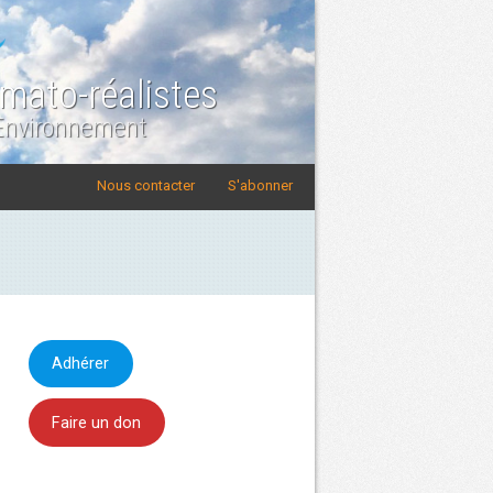
imato-réalistes
 Environnement
Nous contacter
S'abonner
Adhérer
Faire un don