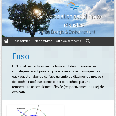
Association des climato-
réalistes
Climat, Énergie & Environnement
Aller
L’association
Nos activités
Articles par thème
au
contenu
Enso
El Niño et respectivement La Niña sont des phénomènes
climatiques ayant pour origine une anomalie thermique des
eaux équatoriales de surface (premières dizaines de mètres)
de l’océan Pacifique centre et est caractérisé par une
température anormalement élevée (respectivement basse) de
ces eaux.