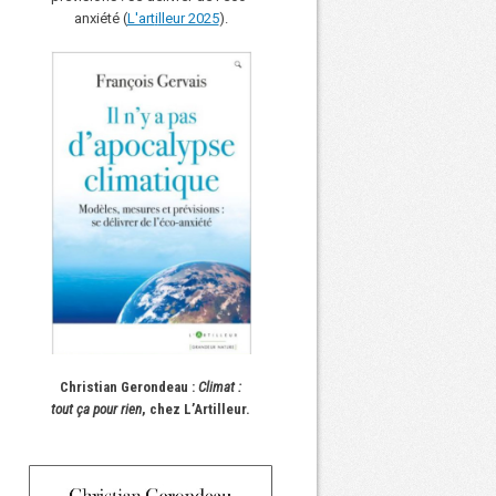
anxiété (
L'art
i
lleur 2025
).
Christian Gerondeau :
Climat :
tout ça pour rien
, chez L’Artilleur.