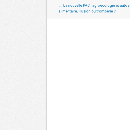
Navigation
←
La nouvelle PAC : agroécologie et autos
dans
alimentaire, illusion ou tromperie ?
les
articles