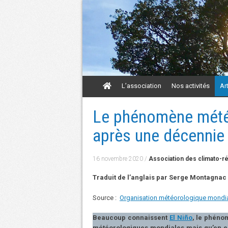
Aller
L’association
Nos activités
Ar
au
contenu
Aller
Le phénomène météo
au
contenu
après une décennie
16 novembre 2020
/
Association des climato-ré
Traduit de l’anglais par Serge Montagnac 
Source :
Organisation météorologique mondi
Beaucoup connaissent
El Niño
, le phéno
météorologiques mondiales mais qu’en est