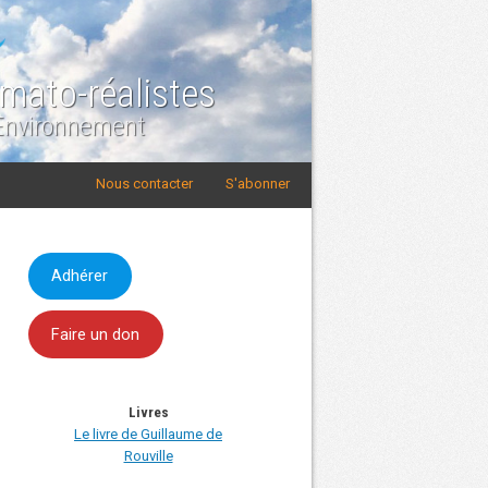
imato-réalistes
 Environnement
Nous contacter
S'abonner
Adhérer
Faire un don
Livres
Le livre de Guillaume de
Rouville