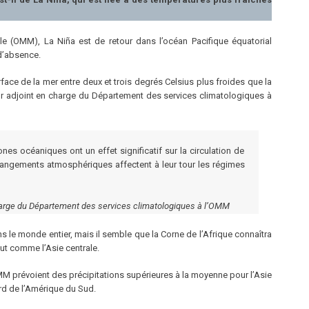
e (OMM), La Niña est de retour dans l’océan Pacifique équatorial
 d’absence.
face de la mer entre deux et trois degrés Celsius plus froides que la
eur adjoint en charge du Département des services climatologiques à
es océaniques ont un effet significatif sur la circulation de
changements atmosphériques affectent à leur tour les régimes
 charge du Département des services climatologiques à l’OMM
s le monde entier, mais il semble que la Corne de l’Afrique connaîtra
out comme l’Asie centrale.
M prévoient des précipitations supérieures à la moyenne pour l’Asie
ord de l’Amérique du Sud.