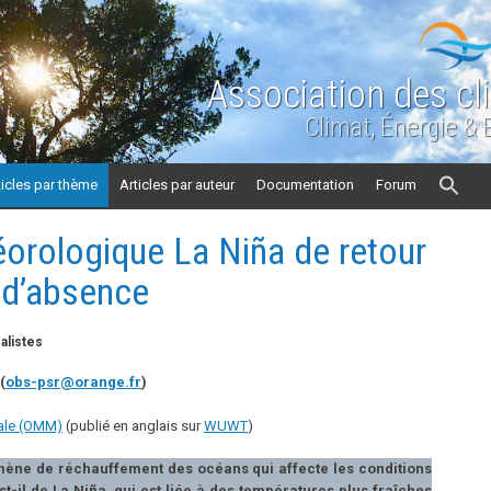
Association des cl
Climat, Énergie &
ticles par thème
Articles par auteur
Documentation
Forum
rologique La Niña de retour
 d’absence
alistes
(
obs-psr@orange.fr
)
ale (OMM)
(publié en anglais sur
WUWT
)
mène de réchauffement des océans qui affecte les conditions
-il de La Niña, qui est liée à des températures plus fraîches