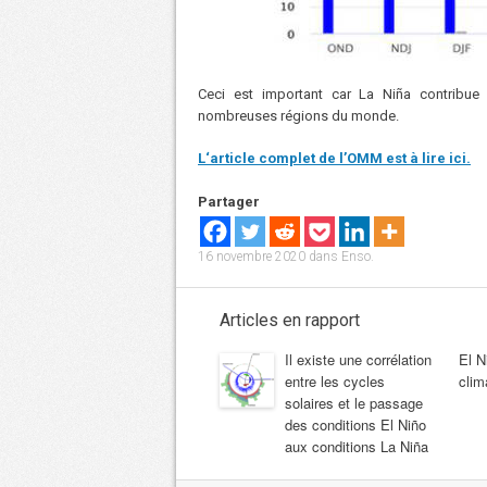
Ceci est important car La Niña contribue
nombreuses régions du monde.
L
‘article complet de l’OMM est à lire ici.
Partager
16 novembre 2020
dans
Enso
.
Articles en rapport
Il existe une corrélation
El N
entre les cycles
clim
solaires et le passage
des conditions El Niño
aux conditions La Niña