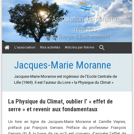
Association des climato-
réalistes
Climat, Énergie & Environnement
Aller
L’association
Nos activités
Articles par thème
au
contenu
Jacques-Marie Moranne
Jacques-Marie Moranne est ingénieur de l’Ecole Centrale de
Lille (1969). Il est l’auteur du Livre « la Physique du Climat »
La Physique du Climat, oublier l’ « effet de
serre » et revenir aux fondamentaux
Un livre en ligne de Jacques-Marie Moranne et Camille Veyres,
préfacé par François Gervais. Préface du professeur François
Gervais (*) À la base de ce qu’il est convenu d’appeler l’effet de