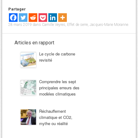
Partager
28 mars 2019
dans
Camille Veyres
,
Effet de serre
,
Jacques-Marie Moranne
.
Articles en rapport
Le cycle de carbone
revisité
Comprendre les sept
principales erreurs des
modèles climatiques
Réchauffement
climatique et CO2,
mythe ou réalité