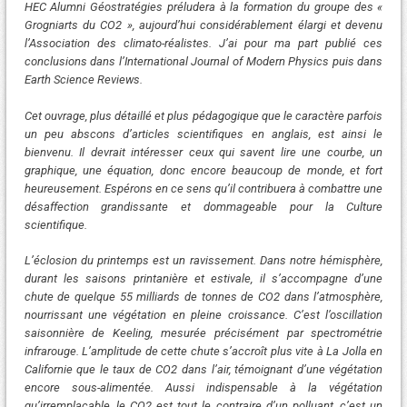
HEC Alumni Géostratégies préludera à la formation du groupe des «
Grogniarts du CO2 », aujourd’hui considérablement élargi et devenu
l’Association des climato-réalistes. J’ai pour ma part publié ces
conclusions dans l’International Journal of Modern Physics puis dans
Earth Science Reviews.
Cet ouvrage, plus détaillé et plus pédagogique que le caractère parfois
un peu abscons d’articles scientifiques en anglais, est ainsi le
bienvenu. Il devrait intéresser ceux qui savent lire une courbe, un
graphique, une équation, donc encore beaucoup de monde, et fort
heureusement. Espérons en ce sens qu’il contribuera à combattre une
désaffection grandissante et dommageable pour la Culture
scientifique.
L’éclosion du printemps est un ravissement. Dans notre hémisphère,
durant les saisons printanière et estivale, il s’accompagne d’une
chute de quelque 55 milliards de tonnes de CO2 dans l’atmosphère,
nourrissant une végétation en pleine croissance. C’est l’oscillation
saisonnière de Keeling, mesurée précisément par spectrométrie
infrarouge. L’amplitude de cette chute s’accroît plus vite à La Jolla en
Californie que le taux de CO2 dans l’air, témoignant d’une végétation
encore sous-alimentée. Aussi indispensable à la végétation
qu’irremplaçable, le CO2 est tout le contraire d’un polluant, c’est un