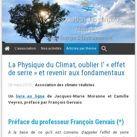
Association des climato-
réalistes
Climat, Énergie & Environnement
Aller
L’association
Nos activités
Articles par thème
au
contenu
La Physique du Climat, oublier l’ « effet
de serre » et revenir aux fondamentaux
28 mars 2019
/
Association des climato-réalistes
Un
livre en ligne
de Jacques-Marie Moranne et Camille
Veyres, préfacé par François Gervais.
Préface du professeur François Gervais (*)
À la base de ce qu’il est convenu d’appeler l’effet de serre