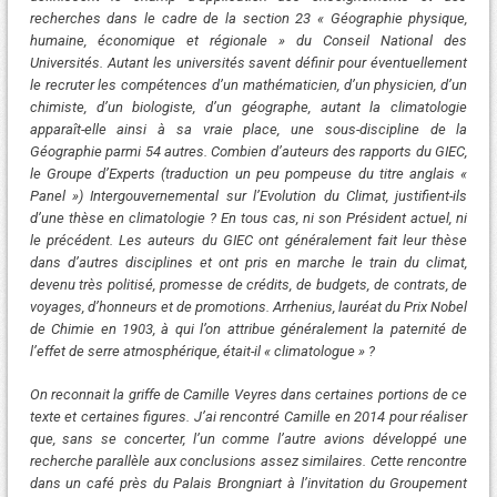
recherches dans le cadre de la section 23 « Géographie physique,
humaine, économique et régionale » du Conseil National des
Universités. Autant les universités savent définir pour éventuellement
le recruter les compétences d’un mathématicien, d’un physicien, d’un
chimiste, d’un biologiste, d’un géographe, autant la climatologie
apparaît-elle ainsi à sa vraie place, une sous-discipline de la
Géographie parmi 54 autres. Combien d’auteurs des rapports du GIEC,
le Groupe d’Experts (traduction un peu pompeuse du titre anglais «
Panel ») Intergouvernemental sur l’Evolution du Climat, justifient-ils
d’une thèse en climatologie ? En tous cas, ni son Président actuel, ni
le précédent. Les auteurs du GIEC ont généralement fait leur thèse
dans d’autres disciplines et ont pris en marche le train du climat,
devenu très politisé, promesse de crédits, de budgets, de contrats, de
voyages, d’honneurs et de promotions. Arrhenius, lauréat du Prix Nobel
de Chimie en 1903, à qui l’on attribue généralement la paternité de
l’effet de serre atmosphérique, était-il « climatologue » ?
On reconnait la griffe de Camille Veyres dans certaines portions de ce
texte et certaines figures. J’ai rencontré Camille en 2014 pour réaliser
que, sans se concerter, l’un comme l’autre avions développé une
recherche parallèle aux conclusions assez similaires. Cette rencontre
dans un café près du Palais Brongniart à l’invitation du Groupement