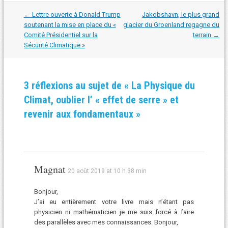
Navigation
←
Lettre ouverte à Donald Trump
Jakobshavn, le plus grand
dans
soutenant la mise en place du «
glacier du Groenland regagne du
les
Comité Présidentiel sur la
terrain
→
articles
Sécurité Climatique »
3 réflexions au sujet de «
La Physique du
Climat, oublier l’ « effet de serre » et
revenir aux fondamentaux
»
Magnat
20 août 2019 at 10 h 38 min
Bonjour,
J’ai eu entièrement votre livre mais n’étant pas
physicien ni mathématicien je me suis forcé à faire
des parallèles avec mes connaissances. Bonjour,