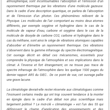
atmosphérique, sont incontournables l’absorption et l’émission d’un
rayonnement thermique par les vibrations d’une molécule gazeuse.
Dans le cadre d’une description quantique, on parlera de l’absorption
et de l’émission d’un photon. Ces phénomènes relèvent de la
Physique. Les molécules de l’air comportant au moins deux atomes
différents, par exemple oxygène et hydrogène dans le cas de la
molécule de vapeur d’eau, carbone et oxygène dans le cas de la
molécule de dioxyde de carbone CO2, carbone et hydrogène dans le
cas du méthane, sont ainsi le siège de vibrations atomiques capables
d’absorber et d’émettre un rayonnement thermique. Ces vibrations
s’observent dans la gamme infrarouge du spectre électromagnétique.
Cet ouvrage décrit en détail ces mécanismes, essentiels pour
comprendre la physique de l’atmosphère et ses implications dans le
climat. A l’inverse et fort étrangement, on ne trouve pas trace de
spectre infrarouge de l’atmosphère dans les quelque 1500 pages du
dernier rapport AR5 du GIEC… De ce point de vue, cet ouvrage pallie
une grave lacune.
La climatologie devrait-elle rester réservée aux climatologues comme
l’insinuent certains media qui ont trop souvent tendance à la monter
en épingle dans le cadre d’un débat non plus scientifique mais
largement politisé ? Le mot-clé « climatologie » est l’un des 55 qui
définissent le champ d’application des enseignements et des