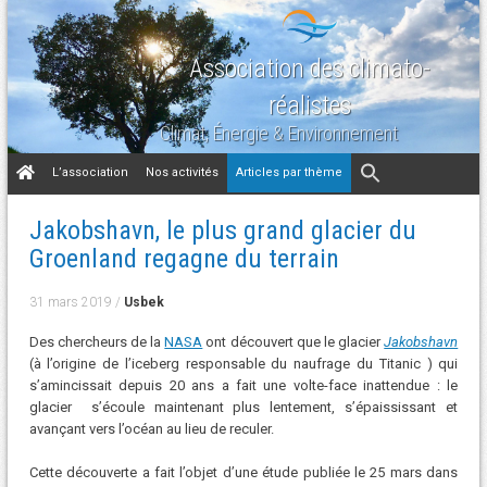
Association des climato-
réalistes
Climat, Énergie & Environnement
Aller
L’association
Nos activités
Articles par thème
au
contenu
Jakobshavn, le plus grand glacier du
Groenland regagne du terrain
31 mars 2019
/
Usbek
Des chercheurs de la
NASA
ont découvert que le glacier
Jakobshavn
(à l’origine de l’iceberg responsable du naufrage du Titanic ) qui
s’amincissait depuis 20 ans a fait une volte-face inattendue : le
glacier s’écoule maintenant plus lentement, s’épaississant et
avançant vers l’océan au lieu de reculer.
Cette découverte a fait l’objet d’une étude publiée le 25 mars dans