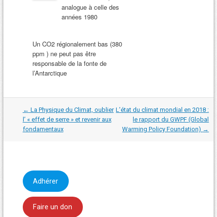
analogue à celle des
années 1980
Un CO2 régionalement bas (380
ppm ) ne peut pas être
responsable de la fonte de
l’Antarctique
Navigation
←
La Physique du Climat, oublier
L’état du climat mondial en 2018 :
dans
l’ « effet de serre » et revenir aux
le rapport du GWPF (Global
les
fondamentaux
Warming Policy Foundation)
→
articles
Adhérer
Faire un don