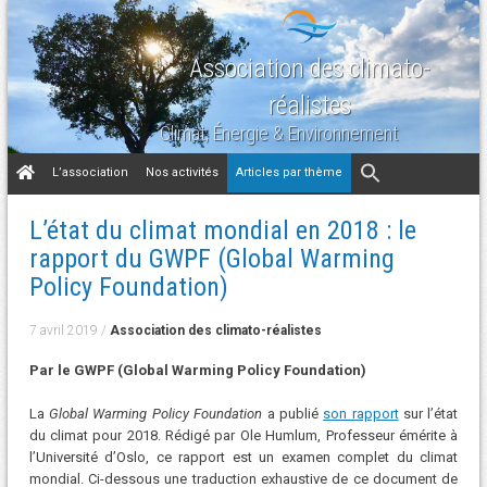
Association des climato-
réalistes
Climat, Énergie & Environnement
Aller
L’association
Nos activités
Articles par thème
au
contenu
L’état du climat mondial en 2018 : le
rapport du GWPF (Global Warming
Policy Foundation)
7 avril 2019
/
Association des climato-réalistes
Par le GWPF (Global Warming Policy Foundation)
La
Global Warming Policy Foundation
a publié
son rapport
sur l’état
du climat pour 2018. Rédigé par Ole Humlum, Professeur émérite à
l’Université d’Oslo, ce rapport est un examen complet du climat
mondial. Ci-dessous une traduction exhaustive de ce document de