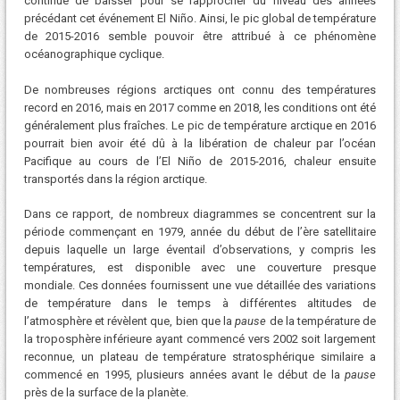
continué de baisser pour se rapprocher du niveau des années
précédant cet événement El Niño. Ainsi, le pic global de température
de 2015-2016 semble pouvoir être attribué à ce phénomène
océanographique cyclique.
De nombreuses régions arctiques ont connu des températures
record en 2016, mais en 2017 comme en 2018, les conditions ont été
généralement plus fraîches. Le pic de température arctique en 2016
pourrait bien avoir été dû à la libération de chaleur par l’océan
Pacifique au cours de l’El Niño de 2015-2016, chaleur ensuite
transportés dans la région arctique.
Dans ce rapport, de nombreux diagrammes se concentrent sur la
période commençant en 1979, année du début de l’ère satellitaire
depuis laquelle un large éventail d’observations, y compris les
températures, est disponible avec une couverture presque
mondiale. Ces données fournissent une vue détaillée des variations
de température dans le temps à différentes altitudes de
l’atmosphère et révèlent que, bien que la
pause
de la température de
la troposphère inférieure ayant commencé vers 2002 soit largement
reconnue, un plateau de température stratosphérique similaire a
commencé en 1995, plusieurs années avant le début de la
pause
près de la surface de la planète.