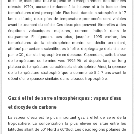
identifié, mais pour toute la période d’enregistrement des données
(depuis 1979), aucune tendance à la hausse ni à la baisse des
températures n’est perceptible. Plus haut, dans le stratosphère, à 17
km d’altitude, deux pics de température prononcés sont visibles
avant le tournant du siècle. Ces deux pics peuvent être reliés à des
éruptions volcaniques majeures, comme indiqué dans le
diagramme. En ignorant ces pics, jusqu’en 1995 environ, les
températures de la stratosphère montre un déclin persistant,
attribué par certains scientifiques à l’effet de piégeage de la chaleur
par le CO
dans la troposphère en dessous. Cependant, cette baisse
2
de température se termine vers 1995-96, et depuis lors, un long
plateau de température caractérise la stratosphère. Ainsi, la «
pause
»
de la température stratosphérique a commencé 5 à 7 ans avant le
début d’une «pause» similaire dans la basse troposphère.
Gaz à effet de serre atmosphériques : vapeur d’eau
et dioxyde de carbone
La vapeur d’eau est le plus important gaz à effet de serre de la
troposphère. La concentration la plus élevée se situe entre les
latitudes allant de 50° Nord à 60°Sud. Les deux régions polaires de