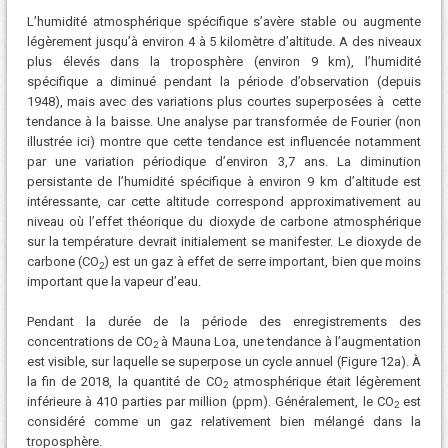
L’humidité atmosphérique spécifique s’avère stable ou augmente
légèrement jusqu’à environ 4 à 5 kilomètre d’altitude. A des niveaux
plus élevés dans la troposphère (environ 9 km), l’humidité
spécifique a diminué pendant la période d’observation (depuis
1948), mais avec des variations plus courtes superposées à cette
tendance à la baisse. Une analyse par transformée de Fourier (non
illustrée ici) montre que cette tendance est influencée notamment
par une variation périodique d’environ 3,7 ans. La diminution
persistante de l’humidité spécifique à environ 9 km d’altitude est
intéressante, car cette altitude correspond approximativement au
niveau où l’effet théorique du dioxyde de carbone atmosphérique
sur la température devrait initialement se manifester. Le dioxyde de
carbone (CO
) est un gaz à effet de serre important, bien que moins
2
important que la vapeur d’eau.
Pendant la durée de la période des enregistrements des
concentrations de CO
à Mauna Loa, une tendance à l’augmentation
2
est visible, sur laquelle se superpose un cycle annuel (Figure 12a). À
la fin de 2018, la quantité de CO
atmosphérique était légèrement
2
inférieure à 410 parties par million (ppm). Généralement, le CO
est
2
considéré comme un gaz relativement bien mélangé dans la
troposphère.