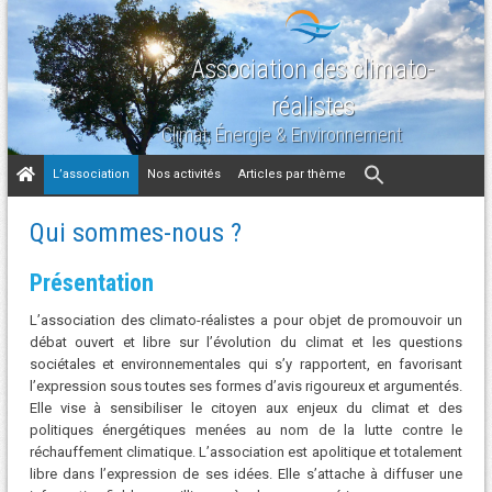
Association des climato-
réalistes
Climat, Énergie & Environnement
Aller
L’association
Nos activités
Articles par thème
au
contenu
Qui sommes-nous ?
Présentation
L’association des climato-réalistes a pour objet de promouvoir un
débat ouvert et libre sur l’évolution du climat et les questions
sociétales et environnementales qui s’y rapportent, en favorisant
l’expression sous toutes ses formes d’avis rigoureux et argumentés.
Elle vise à sensibiliser le citoyen aux enjeux du climat et des
politiques énergétiques menées au nom de la lutte contre le
réchauffement climatique. L’association est apolitique et totalement
libre dans l’expression de ses idées. Elle s’attache à diffuser une