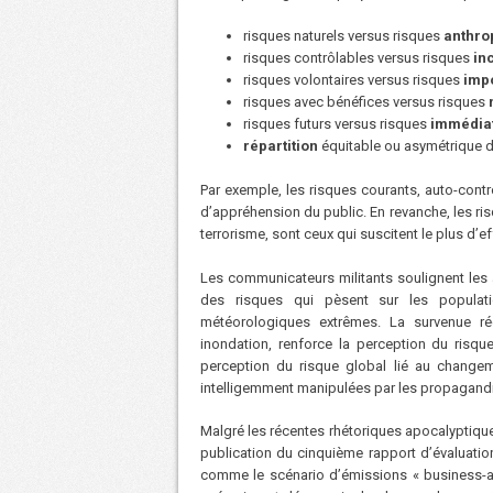
risques naturels versus risques
anthro
risques contrôlables versus risques
in
risques volontaires versus risques
imp
risques avec bénéfices versus risques
risques futurs versus risques
immédia
répartition
équitable ou asymétrique d
Par exemple, les risques courants, auto-contr
d’appréhension du public. En revanche, les r
terrorisme, sont ceux qui suscitent le plus d’ef
Les communicateurs militants soulignent les
des risques qui pèsent sur les popula
météorologiques extrêmes. La survenue r
inondation, renforce la perception du risque
perception du risque global lié au changem
intelligemment manipulées par les propagandi
Malgré les récentes rhétoriques apocalyptiques,
publication du cinquième rapport d’évaluatio
comme le scénario d’émissions « business-a