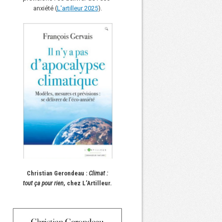
anxiété (
L'art
i
lleur 2025
).
Christian Gerondeau :
Climat :
tout ça pour rien
, chez L’Artilleur.