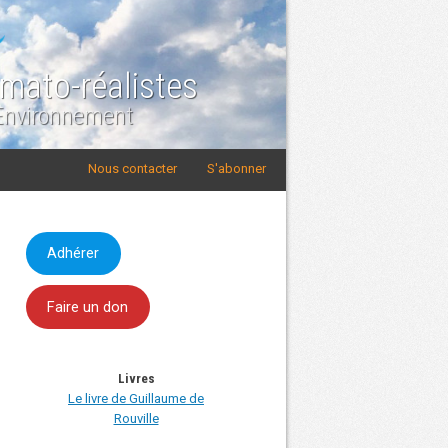
imato-réalistes
 Environnement
Nous contacter
S'abonner
Adhérer
Faire un don
Livres
Le livre de Guillaume de
Rouville