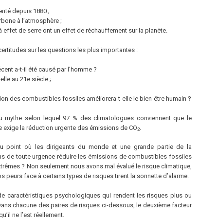
nté depuis 1880 ;
rbone à l’atmosphère ;
 effet de serre ont un effet de réchauffement sur la planète.
ertitudes sur les questions les plus importantes :
cent a-t-il été causé par l’homme ?
lle au 21e siècle ;
ation des combustibles fossiles améliorera-t-elle le bien-être humain
?
 mythe selon lequel 97 % des climatologues conviennent que le
e exige la réduction urgente des émissions de CO
.
2
 point où les dirigeants du monde et une grande partie de la
 de toute urgence réduire les émissions de combustibles fossiles
xtrêmes ? Non seulement nous avons mal évalué le risque climatique,
os peurs face à certains types de risques tirent la sonnette d’alarme.
de caractéristiques psychologiques qui rendent les risques plus ou
 Dans chacune des paires de risques ci-dessous, le deuxième facteur
’il ne l’est réellement.