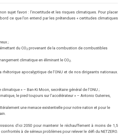
mon sujet favori : l’incertitude et les risques climatiques. Pour placer
bord ce que l’on entend par les prétendues « certitudes climatiques
eux ;
émettant du CO
provenant de la combustion de combustibles
2
hangement climatique en éliminant le CO
.
2
a rhétorique apocalyptique de l’ONU et de nos dirigeants nationaux.
 climatique » – Ban-Ki Moon, secrétaire général de l’ONU ;
matique, le pied toujours sur l’accélérateur » – Antonio Guterres,
ttéralement une menace existentielle pour notre nation et pour le
ain.
ssions d’ici 2050 pour maintenir le réchauffement à moins de 1,5
t confrontés à de sérieux problèmes pour relever le défi du NETZERO.