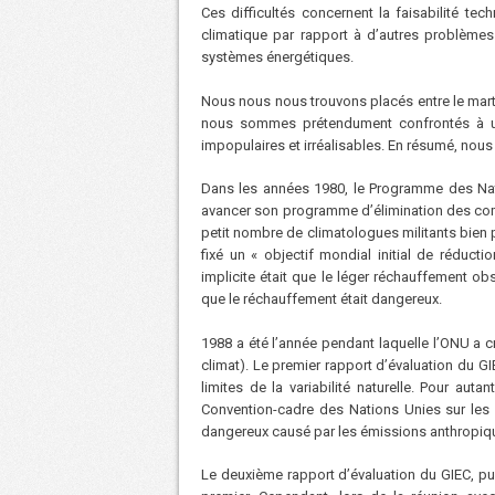
Ces difficultés concernent la faisabilité te
climatique par rapport à d’autres problème
systèmes énergétiques.
Nous nous nous trouvons placés entre le mart
nous sommes prétendument confrontés à une
impopulaires et irréalisables. En résumé, nous
Dans les années 1980, le Programme des Nati
avancer son programme d’élimination des combu
petit nombre de climatologues militants bien
fixé un « objectif mondial initial de réduc
implicite était que le léger réchauffement o
que le réchauffement était dangereux.
1988 a été l’année pendant laquelle l’ONU a c
climat). Le premier rapport d’évaluation du G
limites de la variabilité naturelle. Pour a
Convention-cadre des Nations Unies sur les
dangereux causé par les émissions anthropique
Le deuxième rapport d’évaluation du GIEC, p