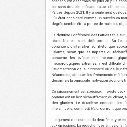
scénario est désormais de plus en plus cons
est sans doute le scénario actuel « business-
Parties depuis 2021. Il y a seulement quelqu
°
3
C était considéré comme un succès en mati
degrés semble être à portée de main, les objec
La dernière Conférence des Parties table sur 
réchauffement s’est déjà produit. Au lieu
continuent d’intensifier leur rhétorique apoc
l’alarme, serait que les impacts du réchau
concerne les événements météorologiqu
météorologiques extrêmes, il est difficile d
l’augmentation de leur intensité ou de leur f
Néanmoins, attribuer les événements météoro
désormais la principale motivation pour une t
Ce raisonnement est spécieux. Il existe deux
premier est un lent réchauffement du climat, 
des glaciers. Le deuxième concerne les év
interannuelle, comme
El Niño
, qui n’ont que p
L’argument des risques du deuxième type est ut
aux émissions. La réduction des émissions n