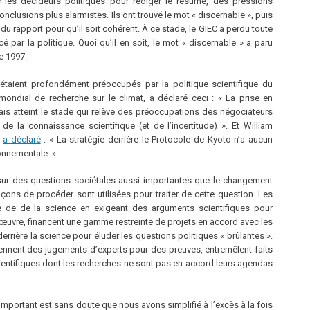
c les décideurs politiques pour rédiger le résumé, des pressions
nclusions plus alarmistes. Ils ont trouvé le mot « discernable », puis
 du rapport pour qu’il soit cohérent. À ce stade, le GIEC a perdu toute
é par la politique. Quoi qu’il en soit, le mot « discernable » a paru
de 1997.
étaient profondément préoccupés par la politique scientifique du
mondial de recherche sur le climat, a déclaré ceci : « La prise en
 atteint le stade qui relève des préoccupations des négociateurs
e la connaissance scientifique (et de l’incertitude) ». Et William
,
a déclaré
: « La stratégie derrière le Protocole de Kyoto n’a aucun
onnementale. »
e sur des questions sociétales aussi importantes que le changement
çons de procéder sont utilisées pour traiter de cette question. Les
e de de la science en exigeant des arguments scientifiques pour
re œuvre, financent une gamme restreinte de projets en accord avec les
 derrière la science pour éluder les questions politiques « brûlantes ».
tiennent des jugements d’experts pour des preuves, entremêlent faits
scientifiques dont les recherches ne sont pas en accord leurs agendas
 important est sans doute que nous avons simplifié à l’excès à la fois