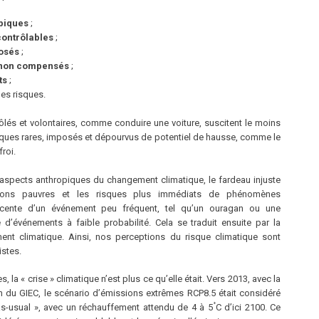
piques
;
contrôlables
;
osés
;
non compensés
;
ts
;
es risques.
ôlés et volontaires, comme conduire une voiture, suscitent le moins
isques rares, imposés et dépourvus de potentiel de hausse, comme le
froi.
 aspects anthropiques du changement climatique, le fardeau injuste
tions pauvres et les risques plus immédiats de phénomènes
écente d’un événement peu fréquent, tel qu’un ouragan ou une
 d’événements à faible probabilité. Cela se traduit ensuite par la
ent climatique. Ainsi, nos perceptions du risque climatique sont
stes.
 la « crise » climatique n’est plus ce qu’elle était. Vers 2013, avec la
n du GIEC, le scénario d’émissions extrêmes RCP8.5 était considéré
°
s-usual », avec un réchauffement attendu de 4 à 5
C d’ici 2100. Ce