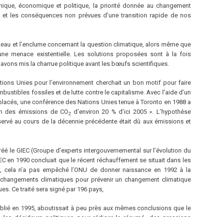
chnique, économique et politique, la priorité donnée au changement
s et les conséquences non prévues d’une transition rapide de nos
eau et l’enclume concernant la question climatique, alors même que
 menace existentielle. Les solutions proposées sont à la fois
 avons mis la charrue politique avant les bœufs scientifiques.
ons Unies pour l’environnement cherchait un bon motif pour faire
stibles fossiles et de lutte contre le capitalisme. Avec l’aide d’un
 placés, une conférence des Nations Unies tenue à Toronto en 1988 a
tion des émissions de CO
d’environ 20 % d’ici 2005 ». L’hypothèse
2
bservé au cours de la décennie précédente était dû aux émissions et
réé le GIEC (Groupe d’experts intergouvernemental sur l’évolution du
IEC en 1990 concluait que le récent réchauffement se situait dans les
utant, cela n’a pas empêché l’ONU de donner naissance en 1992 à la
 changements climatiques pour prévenir un changement climatique
s. Ce traité sera signé par 196 pays,
ublié en 1995, aboutissait à peu près aux mêmes conclusions que le