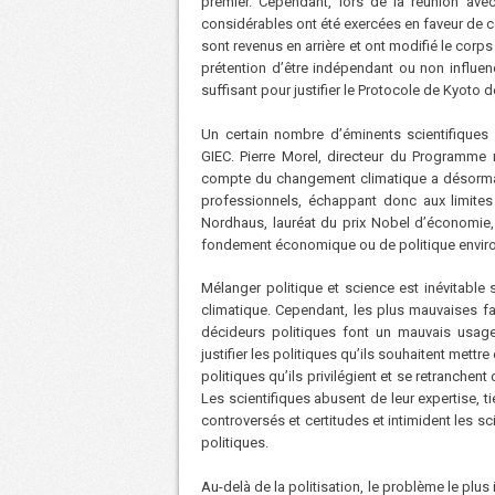
premier. Cependant, lors de la réunion ave
considérables ont été exercées en faveur de co
sont revenus en arrière et ont modifié le corps
prétention d’être indépendant ou non influenc
suffisant pour justifier le Protocole de Kyoto 
Un certain nombre d’éminents scientifiques 
GIEC. Pierre Morel, directeur du Programme 
compte du changement climatique a désormais
professionnels, échappant donc aux limites d
Nordhaus, lauréat du prix Nobel d’économie
fondement économique ou de politique envir
Mélanger politique et science est inévitabl
climatique. Cependant, les plus mauvaises fa
décideurs politiques font un mauvais usag
justifier les politiques qu’ils souhaitent mett
politiques qu’ils privilégient et se retranchent
Les scientifiques abusent de leur expertise, 
controversés et certitudes et intimident les 
politiques.
Au-delà de la politisation, le problème le plus