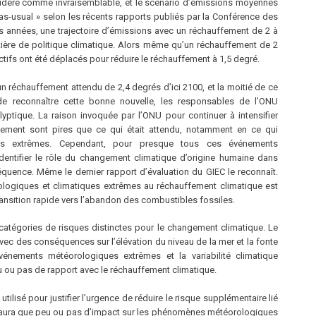
idéré comme invraisemblable, et le scénario d’émissions moyennes
as-usual » selon les récents rapports publiés par la Conférence des
es années, une trajectoire d’émissions avec un réchauffement de 2 à
ère de politique climatique. Alors même qu’un réchauffement de 2
tifs ont été déplacés pour réduire le réchauffement à 1,5 degré.
un réchauffement attendu de 2,4 degrés d’ici 2100, et la moitié de ce
 de reconnaître cette bonne nouvelle, les responsables de l’ONU
alyptique. La raison invoquée par l’ONU pour continuer à intensifier
ffement sont pires que ce qui était attendu, notamment en ce qui
es extrêmes. Cependant, pour presque tous ces événements
’identifier le rôle du changement climatique d’origine humaine dans
réquence. Même le dernier rapport d’évaluation du GIEC le reconnaît.
logiques et climatiques extrêmes au réchauffement climatique est
ransition rapide vers l’abandon des combustibles fossiles.
 catégories de risques distinctes pour le changement climatique. Le
avec des conséquences sur l’élévation du niveau de la mer et la fonte
énements météorologiques extrêmes et la variabilité climatique
eu ou pas de rapport avec le réchauffement climatique.
ilisé pour justifier l’urgence de réduire le risque supplémentaire lié
’aura que peu ou pas d’impact sur les phénomènes météorologiques