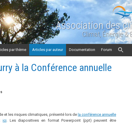
Association des cl
Climat, Énergie &
ticles par thème
Articles par auteur
Documentation
Forum
rry à la Conférence annuelle
es
ude et les risques climatiques, présenté lors de
la conférence annuelle
st
ici
. Les diapositives en format Powerpoint (ppt) peuvent être