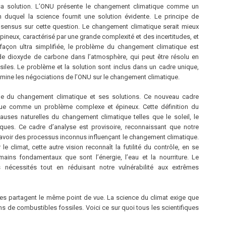
sa solution. L’ONU présente le changement climatique comme un
 duquel la science fournit une solution évidente. Le principe de
consensus sur cette question. Le changement climatique serait mieux
neux, caractérisé par une grande complexité et des incertitudes, et
 façon ultra simplifiée, le problème du changement climatique est
e dioxyde de carbone dans l’atmosphère, qui peut être résolu en
iles. Le problème et la solution sont inclus dans un cadre unique,
omine les négociations de l’ONU sur le changement climatique.
ème du changement climatique et ses solutions. Ce nouveau cadre
que comme un problème complexe et épineux. Cette définition du
ses naturelles du changement climatique telles que le soleil, le
iques. Ce cadre d’analyse est provisoire, reconnaissant que notre
 avoir des processus inconnus influençant le changement climatique.
le climat, cette autre vision reconnaît la futilité du contrôle, en se
ains fondamentaux que sont l’énergie, l’eau et la nourriture. Le
écessités tout en réduisant notre vulnérabilité aux extrêmes
s partagent le même point de vue. La science du climat exige que
s de combustibles fossiles. Voici ce sur quoi tous les scientifiques