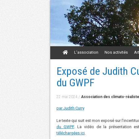
Aller
L’association
Nos activités
Ar
au
contenu
Aller
Exposé de Judith Cu
au
contenu
du GWPF
22 mai 2024
/
Association des climato-réalist
par Judith Curry
Le texte qui suit est mon exposé sur l’incertit
du GWPF
. La vidéo de la présentation e
téléchargées ici
.