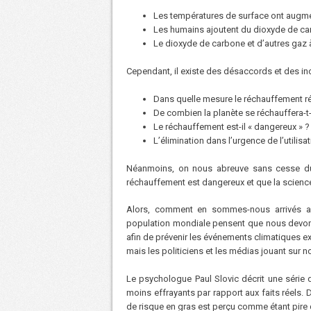
Les températures de surface ont augme
Les humains ajoutent du dioxyde de ca
Le dioxyde de carbone et d’autres gaz à
Cependant, il existe des désaccords et des inc
Dans quelle mesure le réchauffement ré
De combien la planète se réchauffera-t-e
Le réchauffement est-il « dangereux » ?
L’élimination dans l’urgence de l’utilis
Néanmoins, on nous abreuve sans cesse du
réchauffement est dangereux et que la scienc
Alors, comment en sommes-nous arrivés au
population mondiale pensent que nous devons
afin de prévenir les événements climatiques e
mais les politiciens et les médias jouant sur n
Le psychologue Paul Slovic décrit une série 
moins effrayants par rapport aux faits réels.
de risque en gras est perçu comme étant pire qu