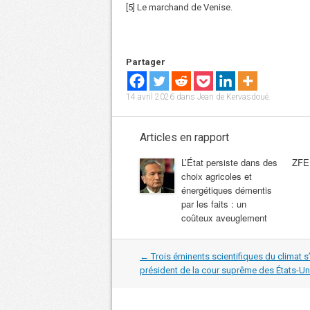
[5] Le marchand de Venise.
Partager
14 avril 2026
dans
Jean de Kervasdoué
.
Articles en rapport
L’État persiste dans des
ZFE 
choix agricoles et
énergétiques démentis
par les faits : un
coûteux aveuglement
Navigation
←
Trois éminents scientifiques du climat 
dans
président de la cour suprême des États-Un
les
articles