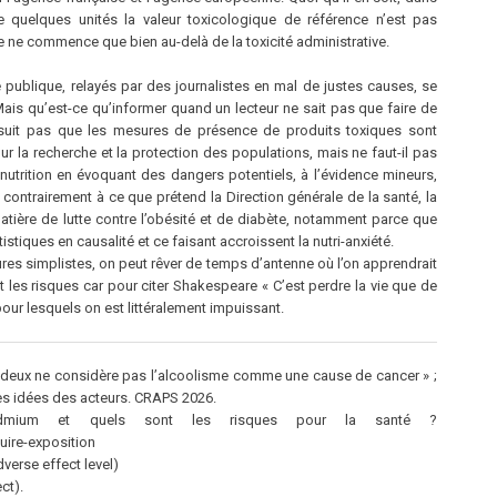
quelques unités la valeur toxicologique de référence n’est pas
elle ne commence que bien au-delà de la toxicité administrative.
 publique, relayés par des journalistes en mal de justes causes, se
Mais qu’est-ce qu’informer quand un lecteur ne sait pas que faire de
n suit pas que les mesures de présence de produits toxiques sont
our la recherche et la protection des populations, mais ne faut-il pas
utrition en évoquant des dangers potentiels, à l’évidence mineurs,
t contrairement à ce que prétend la Direction générale de la santé, la
tière de lutte contre l’obésité et de diabète, notamment parce que
tiques en causalité et ce faisant accroissent la nutri-anxiété.
res simplistes, on peut rêver de temps d’antenne où l’on apprendrait
ait les risques car pour citer Shakespeare « C’est perdre la vie que de
 pour lesquels on est littéralement impuissant.
r deux ne considère pas l’alcoolisme comme une cause de cancer » ;
#Les idées des acteurs. CRAPS 2026.
dmium et quels sont les risques pour la santé ?
uire-exposition
verse effect level)
ct).