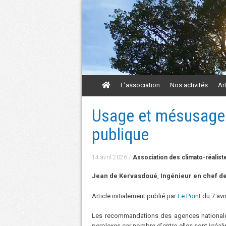
Aller
L’association
Nos activités
Ar
au
contenu
Aller
Usage et mésusage d
au
contenu
publique
14 avril 2026
/
Association des climato-réalist
Jean de Kervasdoué
,
Ingénieur en chef de
Article initialement publié par
Le Point
du 7 avr
Les recommandations des agences nationales 
perplexes car nombre d’entre-elles sont irréali