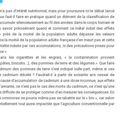
ré
’a pas d’intérêt nutritionnel, mais pour poursuivre ici le débat lancé
 faut-il faire en pratique quand un élément de la classification de
’accumule silencieusement au fil des années dans le corps humain et
is savoir précisément quand et comment ce métal induit des effets
 près de la moitié de la population adulte dépasse les valeurs
ce la moitié de la population adulte française n’en meurt pas et cette
rtalité induite par ces accumulations, ni des précautions prises pour
ce ».
s les cigarettes et les engrais, « la contamination provient
, pâtes, biscuits…), des pommes de terre et des légumes ». Que faire
cadmium des pommes de terre n’est indiqué nulle part, même si ces
 cadmium décelé ? Faudrait-il à partir de soixante ans cesser de
r cause d’accumulation de cadmium à une dose inconnue, aux effets
 l’amiante, ce n’est pas le cas des morts du cadmium, ce n’est qu’une
ence difficile de se protéger comme d’en mesurer les conséquences. En
s omnivores ne pourra même pas se rabattre sur le « bio », car selon
entiellement tout aussi impactée que l’agriculture conventionnelle par