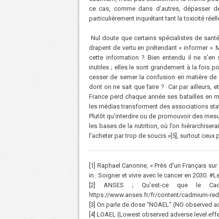
ce cas, comme dans d’autres, dépasser de 
particulièrement inquiétant tant la toxicité ré
Nul doute que certains spécialistes de santé
drapent de vertu en prétendant « informer ». 
cette information ? Bien entendu il ne s’e
inutiles ; elles le sont grandement à la fois p
cesser de semer la confusion en matière de n
dont on ne sait que faire ? Car par ailleurs, e
France perd chaque année ses batailles en ma
les médias transforment des associations statis
Plutôt qu’interdire ou de promouvoir des mesu
les bases de la nutrition, où l’on hiérarchiser
l’acheter par trop de soucis »[5], surtout ceux
[1] Raphael Canonne, « Près d’un Français su
in : Soigner et vivre avec le cancer en 2030. 
[2] ANSES ; Qu’est-ce que le Ca
https://www.anses.fr/fr/content/cadmium-red
[3] On parle de dose “NOAEL” (NO observed ad
[4] LOAEL (Lowest observed adverse level effe