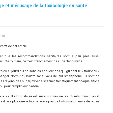
e et mésusage de la toxicologie en santé
 min
érêt de cet article.
uer que les recommandations sanitaires sont à peu près aussi
sécurité routière, ce n’est franchement pas une découverte.
les qu’aujourd’hui ce sont les applications qui guident le « troupeau »
anger, dormir ou bai*** sans l’avis de leur smartphone. Ils sont de
es rayons des super/hyper à scanner frénétiquement chaque article
pli pour remplir leur caddie.
a bouillie bordelaise est aussi nocive que les intrants chimiques et
l’est pas plus que le bio ne relève pas de l’information mais de la très