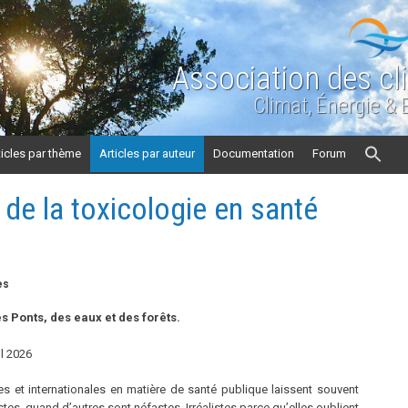
Association des cl
Climat, Énergie &
ticles par thème
Articles par auteur
Documentation
Forum
e la toxicologie en santé
es
s Ponts, des eaux et des forêts.
il 2026
et internationales en matière de santé publique laissent souvent
stes, quand d’autres sont néfastes. Irréalistes parce qu’elles oublient