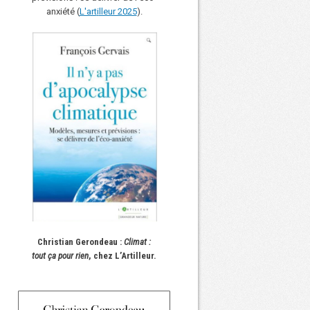
anxiété (
L'art
i
lleur 2025
).
Christian Gerondeau :
Climat :
tout ça pour rien
, chez L’Artilleur.