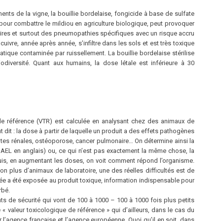
ents de la vigne, la bouillie bordelaise, fongicide à base de sulfate
pour combattre le mildiou en agriculture biologique, peut provoquer
atoires et surtout des pneumopathies spécifiques avec un risque accru
 cuivre, année après année, s’infiltre dans les sols et est très toxique
atique contaminée par ruissellement. La bouillie bordelaise stérilise
odiversité. Quant aux humains, la dose létale est inférieure à 30
de référence (VTR) est calculée en analysant chez des animaux de
 dit : la dose à partir de laquelle un produit a des effets pathogènes
ntes rénales, ostéoporose, cancer pulmonaire… On détermine ainsi la
NOAEL en anglais) ou, ce qui n’est pas exactement la même chose, la
 Puis, en augmentant les doses, on voit comment répond l’organisme.
non plus d’animaux de laboratoire, une des réelles difficultés est de
 a été exposée au produit toxique, information indispensable pour
rbé.
nts de sécurité qui vont de 100 à 1000 – 100 à 1000 fois plus petits
 valeur toxicologique de référence » qui d’ailleurs, dans le cas du
’agence française et l’agence européenne. Quoi qu’il en soit, dans