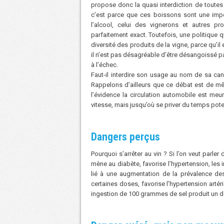
propose donc la quasi interdiction de toutes bo
c’est parce que ces boissons sont une impo
l’alcool, celui des vignerons et autres p
parfaitement exact. Toutefois, une politique qu
diversité des produits de la vigne, parce qu’il 
il n’est pas désagréable d’être désangoissé p
à l’échec.
Faut-il interdire son usage au nom de sa can
Rappelons d’ailleurs que ce débat est de mê
l’évidence la circulation automobile est me
vitesse, mais jusqu’où se priver du temps pot
Dangers perçus
Pourquoi s’arrêter au vin ? Si l’on veut parler
mène au diabète, favorise l’hypertension, les i
lié à une augmentation de la prévalence de
certaines doses, favorise l’hypertension artér
ingestion de 100 grammes de sel produit un dés