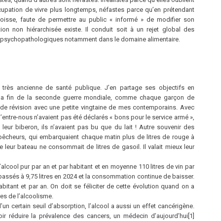
upation de vivre plus longtemps, néfastes parce qu’en prétendant
goisse, faute de permettre au public « informé » de modifier son
on non hiérarchisée existe. Il conduit soit à un rejet global des
es psychopathologiques notamment dans le domaine alimentaire.
té très ancienne de santé publique. J’en partage ses objectifs en
la fin de la seconde guerre mondiale, comme chaque garçon de
l de révision avec une petite vingtaine de mes contemporains. Avec
d’entre-nous n’avaient pas été déclarés « bons pour le service armé »,
leur biberon, ils n’avaient pas bu que du lait ! Autre souvenir des
-pêcheurs, qui embarquaient chaque matin plus de litres de rouge à
leur bateau ne consommait de litres de gasoil. Il valait mieux leur
alcool pur par an et par habitant et en moyenne 110 litres de vin par
assés à 9,75 litres en 2024 et la consommation continue de baisser.
abitant et par an. On doit se féliciter de cette évolution quand on a
res de l’alcoolisme.
’un certain seuil d’absorption, l’alcool a aussi un effet cancérigène.
oir réduire la prévalence des cancers, un médecin d’aujourd’hui[1]