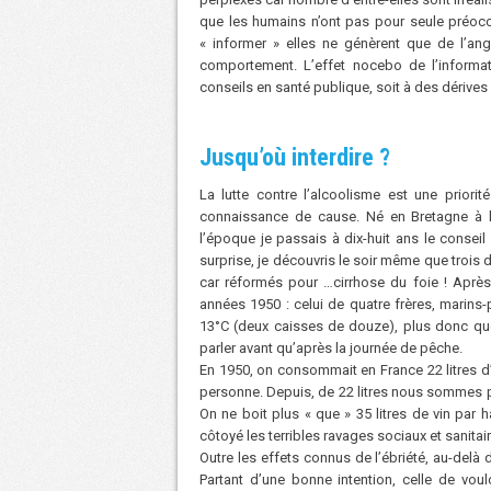
que les humains n’ont pas pour seule préocc
« informer » elles ne génèrent que de l’an
comportement. L’effet nocebo de l’informati
conseils en santé publique, soit à des dériv
Jusqu’où interdire ?
La lutte contre l’alcoolisme est une priori
connaissance de cause. Né en Bretagne à 
l’époque je passais à dix-huit ans le consei
surprise, je découvris le soir même que trois 
car réformés pour …cirrhose du foie ! Après 
années 1950 : celui de quatre frères, marins
13°C (deux caisses de douze), plus donc que 
parler avant qu’après la journée de pêche.
En 1950, on consommait en France 22 litres d’
personne. Depuis, de 22 litres nous sommes p
On ne boit plus « que » 35 litres de vin par h
côtoyé les terribles ravages sociaux et sanitai
Outre les effets connus de l’ébriété, au-delà d
Partant d’une bonne intention, celle de voul