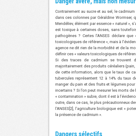
Danger avéré, mais non mesu
Contrairement au sucre et au sel, le cadmium n
dans ces colonnes par Géraldine Wormser, que
Mendélïev, élément par essence « naturel », s
est toxique à certaines doses, sans toutefo
pathogènes ? Certes l’ANSES déclare que «
toxicologiques de référence », mais à l’éviden
agence ne dit rien de la morbidité et de la mo
définir ces « valeurs toxicologiques de référen
Si des traces de cadmium se trouvent dan
majoritairement des produits céréaliers (pain
de cette information, alors que le taux de 
tubercules représentent 12 à 14% du taux de
manger du pain et des fruits et légumes pou
incertains ? Si l’on peut mesurer les morts de
« contamination » subie, dont il est à l’évid
outre, dans ce cas, le plus précautionneux de
l’ANSES[2], l’agriculture biologique est « pot
la présence de cadmium ».
Dangers sélectifs