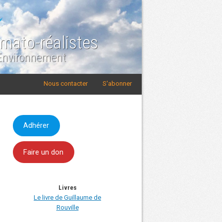
imato-réalistes
 Environnement
Nous contacter
S'abonner
Adhérer
Faire un don
Livres
Le livre de Guillaume de
Rouville