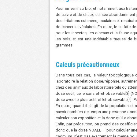
Pour en venir au bio, et notamment aux traitem
de cuivre et de chaux, utilisée abondamment 
des irritations cutanées, oculaires et respir
de cancers alvéolaires. En outre, le sulfate de
pour les insectes, les oiseaux et la faune aqu
les sols et est une indéniable tueuse de bi
grammes.
Calculs précautionneux
Dans tous ces cas, la valeur toxicologique 
laboratoire la relation dose/réponse, autrement
chez des animaux de laboratoire tels qu’attei
dose seuil, celle sans effet observable[3] (
dose avec le plus petit effet observable[4].
En outre, quand il s’agit de la population et 
savoir combien de temps une personne donnée
calculer son exposition et la dose qu’il a abso
Enfin, par précaution, on prend des coefficie
donc que la dose NOAEL – pour calculer une «
cadmium, n’est pas exactement la même pour l