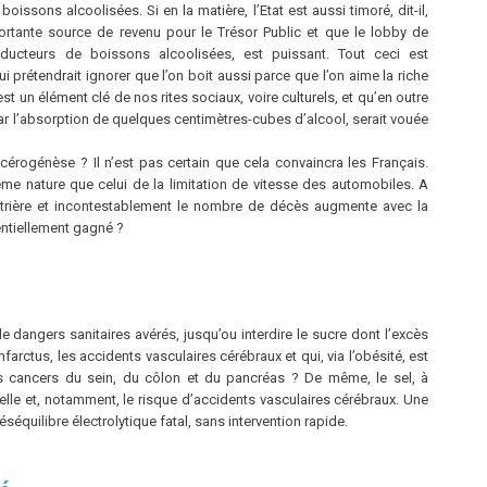
issons alcoolisées. Si en la matière, l’Etat est aussi timoré, dit-il,
rtante source de revenu pour le Trésor Public et que le lobby de
roducteurs de boissons alcoolisées, est puissant. Tout ceci est
i prétendrait ignorer que l’on boit aussi parce que l’on aime la riche
est un élément clé de nos rites sociaux, voire culturels, et qu’en outre
ar l’absorption de quelques centimètres-cubes d’alcool, serait vouée
cérogénèse ? Il n’est pas certain que cela convaincra les Français.
me nature que celui de la limitation de vitesse des automobiles. A
urtrière et incontestablement le nombre de décès augmente avec la
entiellement gagné ?
 de dangers sanitaires avérés, jusqu’ou interdire le sucre dont l’excès
nfarctus, les accidents vasculaires cérébraux et qui, via l’obésité, est
s cancers du sein, du côlon et du pancréas ? De même, le sel, à
ielle et, notamment, le risque d’accidents vasculaires cérébraux. Une
équilibre électrolytique fatal, sans intervention rapide.