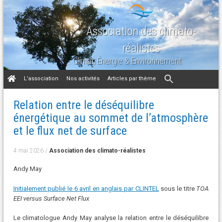
Association des climato-
réalistes
Climat, Énergie & Environnement
Aller
L’association
Nos activités
Articles par thème
au
contenu
Relation entre le déséquilibre
énergétique au sommet de l’atmosphère
et le flux net de surface
4 mai 2026
/
Association des climato-réalistes
Andy May
Initialement publié le 6 avril en anglais par CLINTEL
sous le titre
TOA
EEI versus Surface Net Flux
Le climatologue Andy May analyse la relation entre le déséquilibre