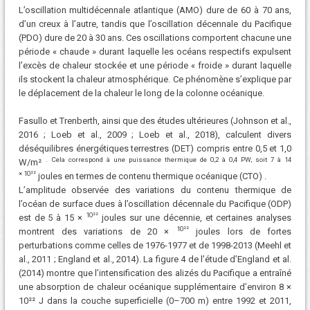
L’oscillation multidécennale atlantique (AMO) dure de 60 à 70 ans,
d’un creux à l’autre, tandis que l’oscillation décennale du Pacifique
(PDO) dure de 20 à 30 ans. Ces oscillations comportent chacune une
période « chaude » durant laquelle les océans respectifs expulsent
l’excès de chaleur stockée et une période « froide » durant laquelle
ils stockent la chaleur atmosphérique. Ce phénomène s’explique par
le déplacement de la chaleur le long de la colonne océanique.
Fasullo et Trenberth, ainsi que des études ultérieures (Johnson et al.,
2016 ; Loeb et al., 2009 ; Loeb et al., 2018), calculent divers
déséquilibres énergétiques terrestres (DET) compris entre 0,5 et 1,0
. Cela correspond à une puissance thermique de 0,2 à 0,4 PW, soit 7 à 14
W/m²
×
10²²
joules en termes de contenu thermique océanique (CTO) .
L’amplitude observée des variations du contenu thermique de
l’océan de surface dues à l’oscillation décennale du Pacifique (ODP)
10²²
est de 5 à 15 ×
joules sur une décennie, et certaines analyses
10²²
montrent des variations de 20 ×
joules lors de fortes
perturbations comme celles de 1976-1977 et de 1998-2013 (Meehl et
al., 2011 ; England et al., 2014). La figure 4 de l’étude d’England et al.
(2014) montre que l’intensification des alizés du Pacifique a entraîné
une absorption de chaleur océanique supplémentaire d’environ 8 ×
10²² J dans la couche superficielle (0–700 m) entre 1992 et 2011,