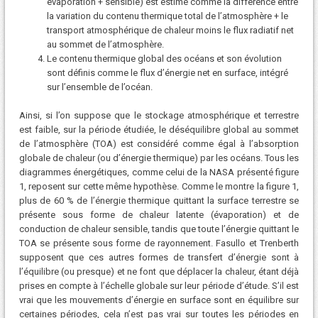
évaporation + sensible) est estimé comme la différence entre
la variation du contenu thermique total de l’atmosphère + le
transport atmosphérique de chaleur moins le flux radiatif net
au sommet de l’atmosphère.
Le contenu thermique global des océans et son évolution
sont définis comme le flux d’énergie net en surface, intégré
sur l’ensemble de l’océan.
Ainsi, si l’on suppose que le stockage atmosphérique et terrestre
est faible, sur la période étudiée, le déséquilibre global au sommet
de l’atmosphère (TOA) est considéré comme égal à l’absorption
globale de chaleur (ou d’énergie thermique) par les océans. Tous les
diagrammes énergétiques, comme celui de la NASA présenté figure
1, reposent sur cette même hypothèse. Comme le montre la figure 1,
plus de 60 % de l’énergie thermique quittant la surface terrestre se
présente sous forme de chaleur latente (évaporation) et de
conduction de chaleur sensible, tandis que toute l’énergie quittant le
TOA se présente sous forme de rayonnement. Fasullo et Trenberth
supposent que ces autres formes de transfert d’énergie sont à
l’équilibre (ou presque) et ne font que déplacer la chaleur, étant déjà
prises en compte à l’échelle globale sur leur période d’étude. S’il est
vrai que les mouvements d’énergie en surface sont en équilibre sur
certaines périodes, cela n’est pas vrai sur toutes les périodes en