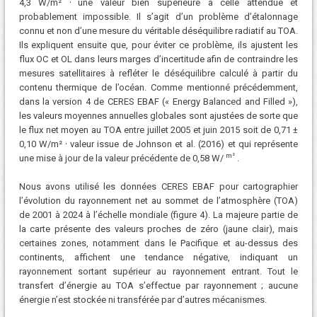
4,3 W/m²
une valeur bien supérieure à celle attendue et
probablement impossible. Il s’agit d’un problème d’étalonnage
connu et non d’une mesure du véritable déséquilibre radiatif au TOA.
Ils expliquent ensuite que, pour éviter ce problème, ils ajustent les
flux OC et OL dans leurs marges d’incertitude afin de contraindre les
mesures satellitaires à refléter le déséquilibre calculé à partir du
contenu thermique de l’océan. Comme mentionné précédemment,
dans la version 4 de CERES EBAF (« Energy Balanced and Filled »),
les valeurs moyennes annuelles globales sont ajustées de sorte que
le flux net moyen au TOA entre juillet 2005 et juin 2015 soit de 0,71 ±
,
0,10 W/m²
valeur issue de Johnson et al. (2016) et qui représente
m²
une mise à jour de la valeur précédente de 0,58 W/
.
Nous avons utilisé les données CERES EBAF pour cartographier
l’évolution du rayonnement net au sommet de l’atmosphère (TOA)
de 2001 à 2024 à l’échelle mondiale (figure 4). La majeure partie de
la carte présente des valeurs proches de zéro (jaune clair), mais
certaines zones, notamment dans le Pacifique et au-dessus des
continents, affichent une tendance négative, indiquant un
rayonnement sortant supérieur au rayonnement entrant. Tout le
transfert d’énergie au TOA s’effectue par rayonnement ; aucune
énergie n’est stockée ni transférée par d’autres mécanismes.