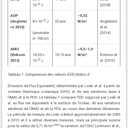
22
10
J
(2018)
AOP
~0,32
22
(Angleter
8 x 10
J
20 ans
W/m²
Angleterre
re 2014)
et al.
(anomalie
(2014)
0–700 m)
AMO
~0,5–1,0
(Robson
10-20 x
10-15 ans
W/m²
Robson et
22
2012)
10
J
al. (2012)
Tableau 1. Comparaison des valeurs d’EEI (Indice d’
Émission de Flux Équivalent) déterminées par Loeb et al. à partir du
contenu thermique océanique (OHC) et de ses variations dues à
l’AMO et à la PDO. Le tableau 1 compare l’EEI supposé par Loeb et
al. au flux net équivalent à la surface de l’océan, dû aux variations
extrêmes de l’AMO et de la PDO au cours des dernières décennies.
La période de mesure de Loeb s’étend approximativement de 2005
à 2015 et il a utilisé diverses mesures, mais sa principale source
était
pour la valeur de 0,71 W/m²
la variation de l’OHC (Johnson et al.,