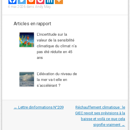
4 mai 2026
dans
Andy May
.
Articles en rapport
L’incertitude sur la
valeur de la sensibilité
climatique du climat n’a
pas été réduite en 45
ans
L’élévation du niveau de
la mer va-t-elle en
s’accélérant ?
Navigation
←
Lettre dinformations N°209
Réchauffement climatique : le
dans
GIEC revoit ses prévisions à la
les
baisse et voilà ce que cela
articles
signifie vraiment
→