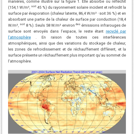
manières, comme illustré sur la figure 1. Elle absorbe ou réfléchit
soit
(154,1 W/m²,
45 %) du rayonnement solaire incident et refroidit la
,
surface par évaporation (chaleur latente, 86,4 W/m²
soit 36 ​​%) et en
absorbant une partie de la chaleur de surface par conduction (18,4
soit
des
W/m²,
8 %). Seuls 58 W/m² environ
émissions infrarouges de
surface sont envoyés dans l’espace, le reste étant
recyclé par
l’atmosphère
. En raison de toutes ces interférences
atmosphériques, ainsi que des variations du stockage de chaleur,
les zones de refroidissement et de réchauffement diffèrent, et la
surface présente un réchauffement plus important qu’au sommet de
l’atmosphère.