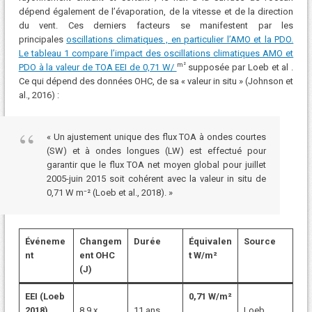
dépend également de l’évaporation, de la vitesse et de la direction
du vent. Ces derniers facteurs se manifestent par les
principales
oscillations climatiques , en particulier l’AMO et la PDO.
Le tableau 1 compare l’impact des oscillations climatiques AMO et
m²
PDO à la valeur de TOA EEI de 0,71 W/
supposée par Loeb et al .
Ce qui dépend des données OHC, de sa « valeur in situ » (Johnson et
al., 2016) :
« Un ajustement unique des flux TOA à ondes courtes
(SW) et à ondes longues (LW) est effectué pour
garantir que le flux TOA net moyen global pour juillet
2005-juin 2015 soit cohérent avec la valeur in situ de
0,71 W m⁻² (Loeb et al., 2018). »
Événeme
Changem
Durée
Équivalen
Source
nt
ent OHC
t W/m²
(J)
EEI (Loeb
0,71 W/m²
2018)
8,9 x
11 ans
Loeb