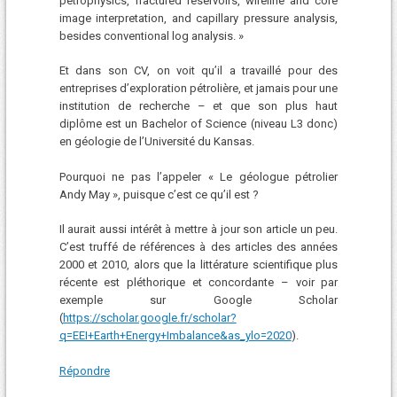
petrophysics, fractured reservoirs, wireline and core
image interpretation, and capillary pressure analysis,
besides conventional log analysis. »
Et dans son CV, on voit qu’il a travaillé pour des
entreprises d’exploration pétrolière, et jamais pour une
institution de recherche – et que son plus haut
diplôme est un Bachelor of Science (niveau L3 donc)
en géologie de l’Université du Kansas.
Pourquoi ne pas l’appeler « Le géologue pétrolier
Andy May », puisque c’est ce qu’il est ?
Il aurait aussi intérêt à mettre à jour son article un peu.
C’est truffé de références à des articles des années
2000 et 2010, alors que la littérature scientifique plus
récente est pléthorique et concordante – voir par
exemple sur Google Scholar
(
https://scholar.google.fr/scholar?
q=EEI+Earth+Energy+Imbalance&as_ylo=2020
).
Répondre