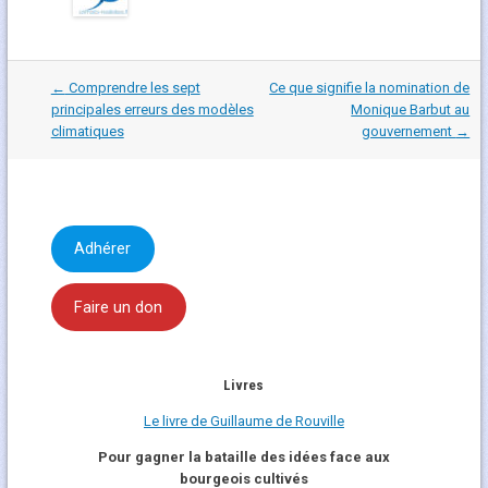
Navigation
←
Comprendre les sept
Ce que signifie la nomination de
dans
principales erreurs des modèles
Monique Barbut au
les
climatiques
gouvernement
→
articles
Adhérer
Faire un don
Livres
Le livre de Guillaume de Rouville
Pour gagner la bataille des idées face aux
bourgeois cultivés