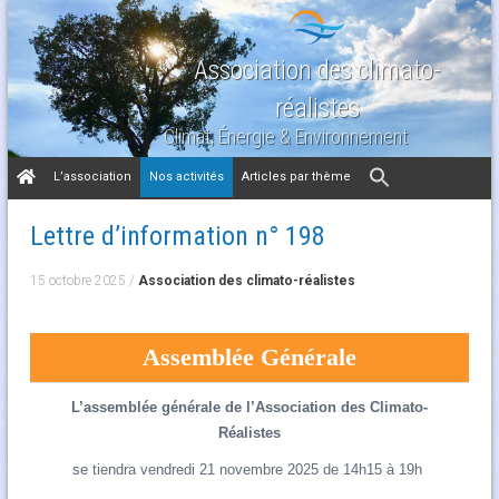
Association des climato-
réalistes
Climat, Énergie & Environnement
Aller
L’association
Nos activités
Articles par thème
au
contenu
Lettre d’information n° 198
15 octobre 2025
/
Association des climato-réalistes
Assemblée Générale
L’assemblée générale de l’Association des Climato-
Réalistes
se tiendra vendredi 21 novembre 2025 de 14h15 à 19h