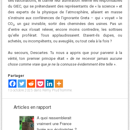
ses vaticinations, et clamer leur admiration. Même les responsables
du GIEC, qui se prétendaient des représentants de « la science » et
des experts de la physique de l’atmosphère, allaient en masse
s’instruire aux conférences de l’ignorante Greta – qui « voyait » le
CO
, un gaz invisible, sortir des cheminées des usines. Pas un
2
d’entre eux n’osait relever, encore moins contredire, les sottises
qu’elle proférait. Tous applaudissaient. Etaient-ils dupes, ou
achetés, ou incompétents, ou aveuglés, ou tout cela à la fois ?
Au secours, Descartes. Tu nous a appris que pour parvenir à la
vérité, ton premier principe était «
de ne recevoir jamais aucune
chose comme vraie que je ne la connusse évidemment être telle
».
Partager
13 octobre 2025
dans
Rémy Prud'homme
.
Articles en rapport
A quoi ressemblerait
vraiment une France
livrée aux écologistes ?