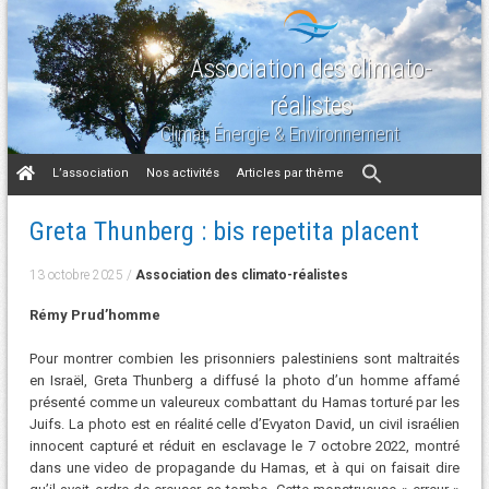
Association des climato-
réalistes
Climat, Énergie & Environnement
Aller
L’association
Nos activités
Articles par thème
au
contenu
Greta Thunberg : bis repetita placent
13 octobre 2025
/
Association des climato-réalistes
Rémy Prud’homme
Pour montrer combien les prisonniers palestiniens sont maltraités
en Israël, Greta Thunberg a diffusé la photo d’un homme affamé
présenté comme un valeureux combattant du Hamas torturé par les
Juifs. La photo est en réalité celle d’Evyaton David, un civil israélien
innocent capturé et réduit en esclavage le 7 octobre 2022, montré
dans une video de propagande du Hamas, et à qui on faisait dire