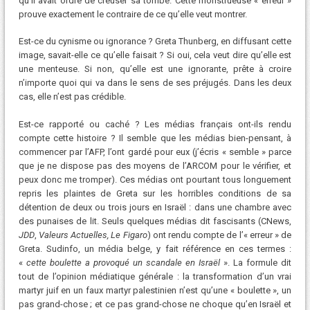
qu’il avait ordre de creuser sa tombe. Cette monstrueuse « erreur »
prouve exactement le contraire de ce qu’elle veut montrer.
Est-ce du cynisme ou ignorance ? Greta Thunberg, en diffusant cette
image, savait-elle ce qu’elle faisait ? Si oui, cela veut dire qu’elle est
une menteuse. Si non, qu’elle est une ignorante, prête à croire
n’importe quoi qui va dans le sens de ses préjugés. Dans les deux
cas, elle n’est pas crédible.
Est-ce rapporté ou caché ? Les médias français ont-ils rendu
compte cette histoire ? Il semble que les médias bien-pensant, à
commencer par l’AFP, l’ont gardé pour eux (j’écris « semble » parce
que je ne dispose pas des moyens de l’ARCOM pour le vérifier, et
peux donc me tromper). Ces médias ont pourtant tous longuement
repris les plaintes de Greta sur les horribles conditions de sa
détention de deux ou trois jours en Israël : dans une chambre avec
des punaises de lit. Seuls quelques médias dit fascisants (CNews,
JDD
,
Valeurs Actuelles, Le Figaro
) ont rendu compte de l’« erreur » de
Greta. Sudinfo, un média belge, y fait référence en ces termes :
«
cette boulette a provoqué un scandale en Israël
». La formule dit
tout de l’opinion médiatique générale : la transformation d’un vrai
martyr juif en un faux martyr palestinien n’est qu’une « boulette », un
pas grand-chose ; et ce pas grand-chose ne choque qu’en Israël et