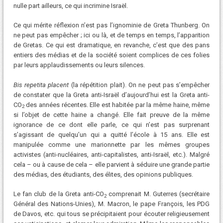
nulle part ailleurs, ce qui incrimine Israël.
Ce qui mérite réflexion n’est pas l’ignominie de Greta Thunberg. On
ne peut pas empêcher ; ici ou là, et de temps en temps, l’apparition
de Gretas. Ce qui est dramatique, en revanche, c’est que des pans
entiers des médias et de la société soient complices de ces folies
par leurs applaudissements ou leurs silences.
Bis repetita placent
(la répétition plait). On ne peut pas s’empêcher
de constater que la Greta anti-Israël d’aujourd’hui est la Greta anti-
CO
des années récentes. Elle est habitée par la même haine, même
2
si l’objet de cette haine a changé. Elle fait preuve de la même
ignorance de ce dont elle parle, ce qui n’est pas surprenant
s’agissant de quelqu’un qui a quitté l’école à 15 ans. Elle est
manipulée comme une marionnette par les mêmes groupes
activistes (anti-nucléaires, anti-capitalistes, anti-Israël, etc.). Malgré
cela – ou à cause de cela – elle parvient à séduire une grande partie
des médias, des étudiants, des élites, des opinions publiques.
Le fan club de la Greta anti-CO
comprenait M. Guterres (secrétaire
2
Général des Nations-Unies), M. Macron, le pape François, les PDG
de Davos, etc. qui tous se précipitaient pour écouter religieusement