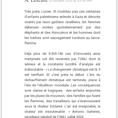
20 octobre 2025 at 4 h 06 min
Très juste, Lucien. Et n’oubliez pas ces centaines
d’enfants palestiniens enlevés à Gaza et dévorés
vivants par leurs geôliers israéliens, les femmes
détenues violées quotidiennement par des
éléphants et des rhinocéros et les hommes dont
les barbes sont sauvagement tondues au lance-
flamme.
Déjà plus de 9.365.146 cas d’innocents ainsi
martyrisés ont été recensés par l’ONU dont le
sérieux et la constante lucidité d’analyse est
indiscutable : « Le changement climatique est là. Il
est terrifiant. Et c’est juste le début. L’ère du
réchauffement climatique est terminée, place à
l’ère de l’ébullition mondiale. Les conséquences
sont claires et tragiques : des enfants emportés
par les pluies de mousson, des familles qui fuient
les flammes, des travailleurs qui s’évanouissent
sous la chaleur brûlante. L’air est irrespirable, la
chaleur est insoutenable. » Antonio Gutteres,
secrétaire général de l’ONU, juillet 2023.