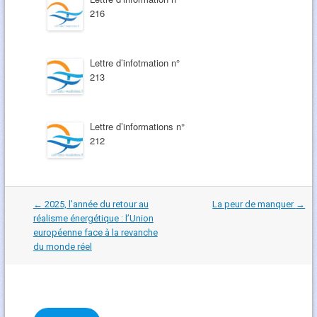
216
Lettre d’infotmation n°
213
Lettre d’informations n°
212
Navigation
←
2025, lʼannée du retour au
La peur de manquer
→
dans
réalisme énergétique : lʼUnion
les
européenne face à la revanche
articles
du monde réel