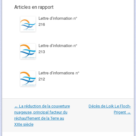
Articles en rapport
Lettre d’information n°
216
Lettre d’infotmation n°
213
Lettre d’informations n°
212
Navigation
←
La réduction de la couverture
Décès de Loïk Le Floch-
dans
nuageuse, principal facteur du
Prigent
→
les
réchauffement de la Terre au
articles
XXIe siècle