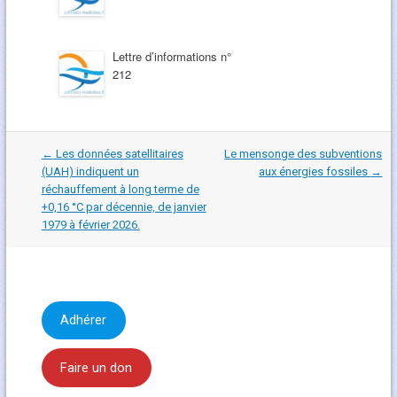
Lettre d’informations n°
212
Navigation
←
Les données satellitaires
Le mensonge des subventions
dans
(UAH) indiquent un
aux énergies fossiles
→
les
réchauffement à long terme de
articles
+0,16 °C par décennie, de janvier
1979 à février 2026.
Adhérer
Faire un don