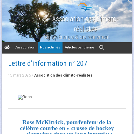
Association des climato-
réalistes
Climat, Énergie & Environnement
Aller
L’association
Nos activités
Articles par thème
au
contenu
Lettre d’information n° 207
15 mars 2026
/
Association des climato-réalistes
Ross McKitrick, pourfenfeur de la
célèbre courbe en « crosse de hockey