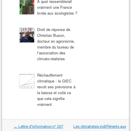
A quoi ressemblerait
vraiment une France
livrée aux écologistes ?
Droit de réponse de
Christian Buson,
docteur en agronomie,
membre du bureau de
l’association des
climato-réalistes
Réchauffement
climatique : le GIEC
revoit ses prévisions à
la baisse et voilà ce
que cela signifie
vraiment
Navigation
←
Lettre d’information n° 207
Les climatistes indifférents aux
dans