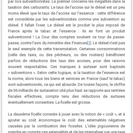
par nos subventionistes. Le premier concerne les inégalités dans la
taxation des carburants. Le taux de l’accise sur le diésel est un peu
moins élevé que le taux de l’accise sur l’essence : cette différence
est considérée par les subventionistes comme une subvention au
diésel. Il fallait l’oser. Le diésel est le produit le plus imposé de
France après le tabac et l’essence : ils en font un produit
subventionné ! La Cour des comptes soutient ce tour de passe-
passe, contre l’avis du ministère des Finances
[1]
. Le diésel n’est pas
le seul exemple de cette transmutation. Certaines consommations
(celle des taxis, ou des pêcheurs, ou des routiers) bénéficient
parfois de réductions des taux des accises, pour des raisons
souvent respectables. Ces manques à surtaxer sont baptisés
« subventions ». Selon cette logique, si la taxation de l’essence est
la norme, alors tous les biens et services en France (sauf le tabac)
sont subventionnés, ce qui est absurde. De toutes façons, le chiffre
de 36 milliards de surtaxation cité plus haut se rapporte aux rentrées
fiscales effectives, compte tenu des réductions de surtaxes
éventuellement consenties. La ficelle est grosse.
La deuxième ficelle consiste à jouer avec la notion de « coût », et à
ajouter au coût économique le coût des externalités négatives
causées par la combustion des fossiles. L’idée pigouvienne de
prendre en compte ces externalités et de les internaliser par une taxe