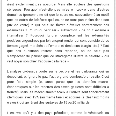
n’est évidemment pas absurde. Mais elle soulève des questions
sérieuses. Pourquoi n’est-elle pas mise en œuvre dans d’autres
domaines (personne ne dit que le sucre est subventionné au motif
que les coûts de l’obésité qu’il cause ne sont pas inclus dans son
prix de vente) ? Qui peut se flatter d’évaluer correctement ces
externalités ? Pourquoi baptiser « subvention » ce coût externe à
internaliser ? Pourquoi ignorer complètement les externalités
positives engendrées par le transport routier qui sont considérables
(temps gagné, marchés de l’emploi et des biens élargis, etc.) ? Tant
que ces questions restent sans réponse, on ne peut pas
s’empêcher de penser que ce stratagème illustre le célèbre « qui
veut noyer son chien l’accuse de la rage ».
L’analyse ci-dessus porte sur le pétrole et les carburants qui en
découlent, et ignore le gaz, l’autre grand combustible fossile. C’est
pour faire simple (et aussi parce que les données macro-
économiques sur les recettes des taxes gazières sont difficiles à
trouver). Mais les mécanismes fiscaux à l’œuvre sont foncièrement
identiques, avec TVA (au même taux) et accises (à des taux moins
élevés), qui génèrent des surtaxes de 15 ou 20 milliards.
Il est vrai qu’il y a des pays pétroliers, comme le Vénézuela ou