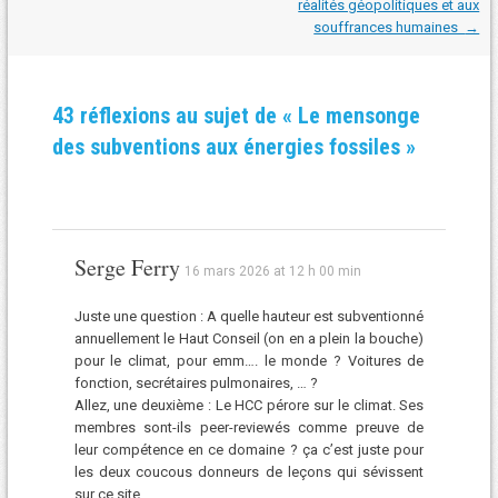
réalités géopolitiques et aux
les
souffrances humaines
→
articles
43 réflexions au sujet de «
Le mensonge
des subventions aux énergies fossiles
»
Serge Ferry
16 mars 2026 at 12 h 00 min
Juste une question : A quelle hauteur est subventionné
annuellement le Haut Conseil (on en a plein la bouche)
pour le climat, pour emm…. le monde ? Voitures de
fonction, secrétaires pulmonaires, … ?
Allez, une deuxième : Le HCC pérore sur le climat. Ses
membres sont-ils peer-reviewés comme preuve de
leur compétence en ce domaine ? ça c’est juste pour
les deux coucous donneurs de leçons qui sévissent
sur ce site.