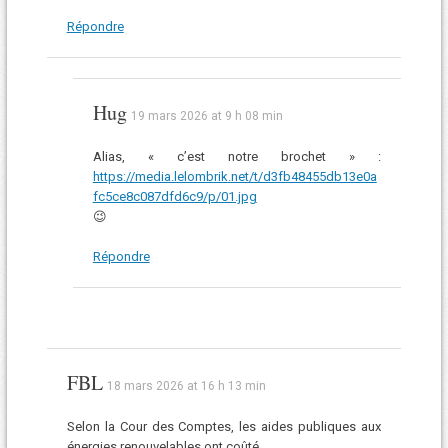
Répondre
Hug
19 mars 2026 at 9 h 08 min
Alias, « c’est notre brochet » :
https://media.lelombrik.net/t/d3fb48455db13e0a
fc5ce8c087dfd6c9/p/01.jpg
😉
Répondre
FBL
18 mars 2026 at 16 h 13 min
Selon la Cour des Comptes, les aides publiques aux
énergies renouvelables ont coûté