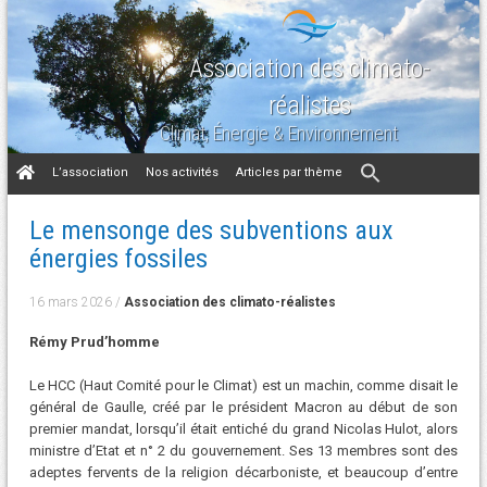
Association des climato-
réalistes
Climat, Énergie & Environnement
Aller
L’association
Nos activités
Articles par thème
au
contenu
Le mensonge des subventions aux
énergies fossiles
16 mars 2026
/
Association des climato-réalistes
Rémy Prud’homme
Le HCC (Haut Comité pour le Climat) est un machin, comme disait le
général de Gaulle, créé par le président Macron au début de son
premier mandat, lorsqu’il était entiché du grand Nicolas Hulot, alors
ministre d’Etat et n° 2 du gouvernement. Ses 13 membres sont des
adeptes fervents de la religion décarboniste, et beaucoup d’entre