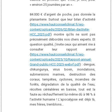
« environ 25 journées par an ».
84.000 € d’argent de poche, pas donnée la
plaisanterie. Surtout que leur bilan d’activité
(
https://www.hautconseilclimat.fr/wp-
content/uploads/2026/02/Bilan-dactivite-
HCC_2025.pdf
) montre qu’ils ne sont pas
précisément débordés nos chers experts. Et
question qualité, j’invite ceux qui aiment rire à
consulter leur rapport annuel
(
https://www.hautconseilclimat.fr/wp-
content/uploads/2025/10/Rapport-annuel-
Grand-public-HCC-2025-webvf.pdf
) : dengue,
chikungunya, virus bovin, inondations,
submersions marines, destruction des
coraux, tempêtes, cyclones, incendies de
forêts, dégradation de la qualité de l’eau,
récoltes céréalières en baisse, tout est la
faute au réchauffement lui-même dû à 98 % à
l’activité humaine ! L’apocalypse est déjà là,
mes frères, tremblons…