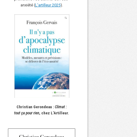
anxiété (
L'art
i
lleur 2025
).
Christian Gerondeau :
Climat :
tout ça pour rien
, chez L’Artilleur.