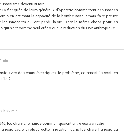
n humanisme devenu si rare.
x TV flanqués de leurs généraux d’opérette commentent des images
civils en estimant la capacité de la bombe sans jamais faire preuve
 les innocents qui ont perdu la vie. C’est la même chose pour les
s qui n’ont comme seul crédo que la réduction du Co2 anthropique.
7 min
ussie avec des chars électriques, le problème, comment ils vont les
aille ?
 3 h 32 min
40, les chars allemands communiquaient entre eux par radio.
rançais avaient refusé cette innovation dans les chars français au