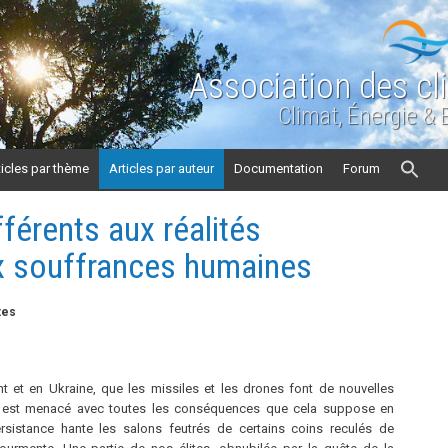
Association des cl
Climat, Énergie &
ticles par thème
Articles par auteur
Documentation
Forum
fférents aux réalités
ux souffrances humaines
tes
nt et en Ukraine, que les missiles et les drones font de nouvelles
al est menacé avec toutes les conséquences que cela suppose en
sistance hante les salons feutrés de certains coins reculés de