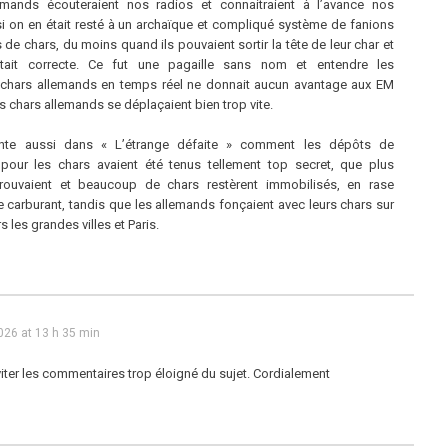
emands écouteraient nos radios et connaitraient à l’avance nos
i on en était resté à un archaïque et compliqué système de fanions
 de chars, du moins quand ils pouvaient sortir la tête de leur char et
 était correcte. Ce fut une pagaille sans nom et entendre les
chars allemands en temps réel ne donnait aucun avantage aux EM
s chars allemands se déplaçaient bien trop vite.
te aussi dans « L’étrange défaite » comment les dépôts de
pour les chars avaient été tenus tellement top secret, que plus
rouvaient et beaucoup de chars restèrent immobilisés, en rase
carburant, tandis que les allemands fonçaient avec leurs chars sur
s les grandes villes et Paris.
26 at 13 h 35 min
iter les commentaires trop éloigné du sujet. Cordialement