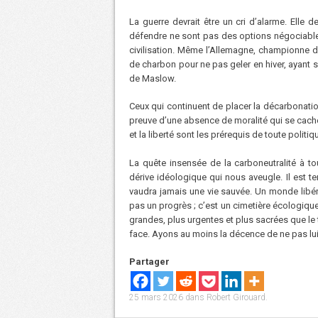
La guerre devrait être un cri d’alarme. Elle de
défendre ne sont pas des options négociable
civilisation. Même l’Allemagne, championne de
de charbon pour ne pas geler en hiver, ayant 
de Maslow.
Ceux qui continuent de placer la décarbonatio
preuve d’une absence de moralité qui se cache d
et la liberté sont les prérequis de toute polit
La quête insensée de la carboneutralité à t
dérive idéologique qui nous aveugle. Il est
vaudra jamais une vie sauvée. Un monde libéré
pas un progrès ; c’est un cimetière écologique.
grandes, plus urgentes et plus sacrées que le 
face. Ayons au moins la décence de ne pas lu
Partager
25 mars 2026
dans
Robert Girouard
.