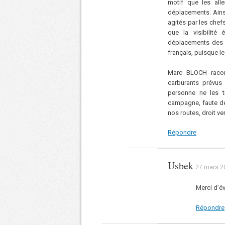
motif que les all
déplacements. Ains
agités par les chefs
que la visibilité
déplacements des 
français, puisque le
Marc BLOCH racon
carburants prévus 
personne ne les t
campagne, faute de 
nos routes, droit ver
Répondre
Usbek
27 mars 20
Merci d’év
Répondre