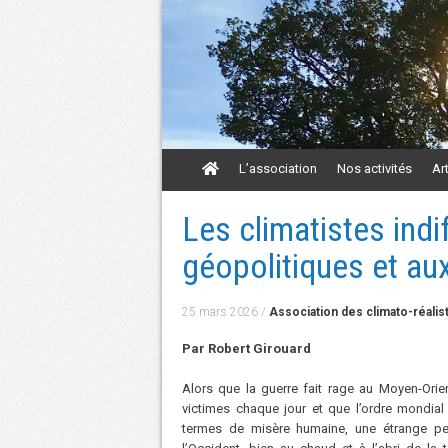
Aller
L’association
Nos activités
Ar
au
contenu
Aller
Les climatistes indi
au
contenu
géopolitiques et a
25 mars 2026
/
Association des climato-réalis
Par Robert Girouard
Alors que la guerre fait rage au Moyen-Orie
victimes chaque jour et que l’ordre mondi
termes de misère humaine, une étrange per