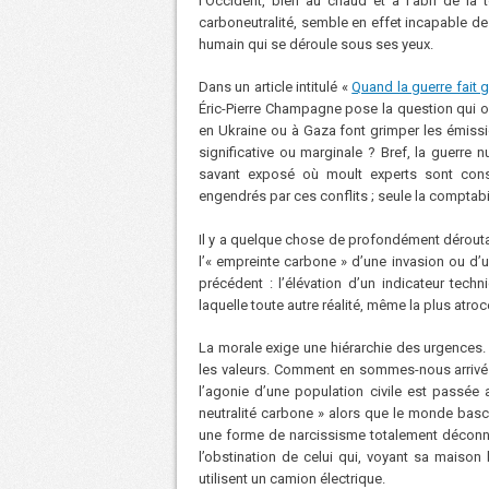
l’Occident, bien au chaud et à l’abri de la
carboneutralité, semble en effet incapable de
humain qui se déroule sous ses yeux.
Dans un article intitulé «
Quand la guerre fait 
Éric-Pierre Champagne pose la question qui ob
en Ukraine ou à Gaza font grimper les émissio
significative ou marginale ? Bref, la guerre n
savant exposé où moult experts sont con
engendrés par ces conflits ; seule la comptabi
Il y a quelque chose de profondément déroutan
l’« empreinte carbone » d’une invasion ou d’
précédent : l’élévation d’un indicateur tec
laquelle toute autre réalité, même la plus atroce,
La morale exige une hiérarchie des urgences. 
les valeurs. Comment en sommes-nous arrivés
l’agonie d’une population civile est passée a
neutralité carbone » alors que le monde bascu
une forme de narcissisme totalement déconne
l’obstination de celui qui, voyant sa maison 
utilisent un camion électrique.