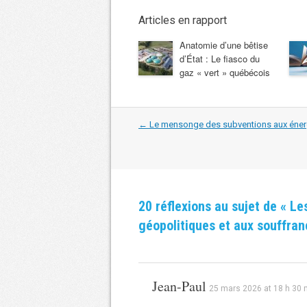
Articles en rapport
Anatomie d’une bêtise
d’État : Le fiasco du
gaz « vert » québécois
Navigation
←
Le mensonge des subventions aux énerg
dans
les
articles
20 réflexions au sujet de «
Les
géopolitiques et aux souffr
Jean-Paul
25 mars 2026 at 18 h 30 