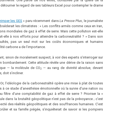
 tourmente. Une partie de nos élites, obnubilée par la quête de la
 détourner le regard de ses tableurs Excel pour contempler le drame
grimper les GES
» paru récemment dans
La Presse Plus
, le journaliste
séderait les climatistes : « Les conflits armés comme ceux en Iran,
ns mondiales de gaz à effet de serre. Mais cette pollution est-elle
uit-elle à nos efforts pour atteindre la carboneutralité ? » Dans son
sultés, pas un seul mot sur les coûts économiques et humains
lité carbone a de l’importance.
t, sinon de moralement suspect, à voir des experts s’interroger sur
un bombardement. Cette attitude révèle une dérive de la raison sans
hnique — la molécule de CO
— au rang de divinité absolue, devant
2
 doit s’incliner.
Or, l’idéologie de la carboneutralité opère une mise à plat de toutes
 à ce stade d’anesthésie émotionnelle où la survie d’une nation ou
u filtre d’une comptabilité de gaz à effet de serre ? Prioriser la «
le dans la brutalité géopolitique n’est pas de la prévoyance ; c’est
cté des réalités géopolitiques et des souffrances humaines. C’est
brûler et sa famille piégée, s’inquiéterait de savoir si les pompiers