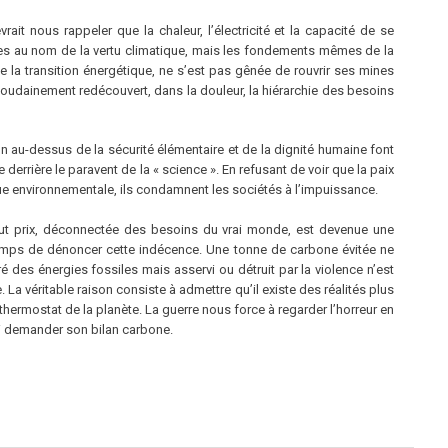
vrait nous rappeler que la chaleur, l’électricité et la capacité de se
s au nom de la vertu climatique, mais les fondements mêmes de la
 la transition énergétique, ne s’est pas gênée de rouvrir ses mines
soudainement redécouvert, dans la douleur, la hiérarchie des besoins
n au-dessus de la sécurité élémentaire et de la dignité humaine font
errière le paravent de la « science ». En refusant de voir que la paix
ique environnementale, ils condamnent les sociétés à l’impuissance.
out prix, déconnectée des besoins du vrai monde, est devenue une
 temps de dénoncer cette indécence. Une tonne de carbone évitée ne
 des énergies fossiles mais asservi ou détruit par la violence n’est
 La véritable raison consiste à admettre qu’il existe des réalités plus
thermostat de la planète. La guerre nous force à regarder l’horreur en
i demander son bilan carbone.