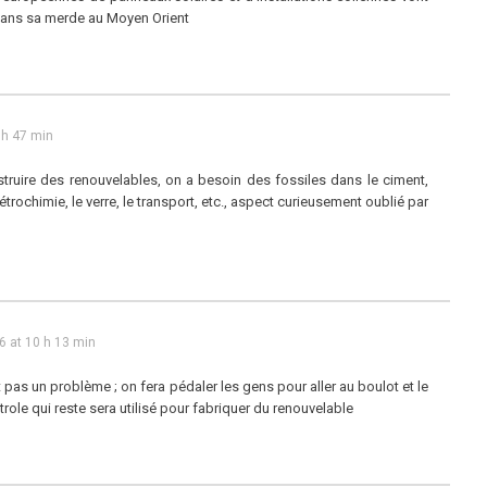
dans sa merde au Moyen Orient
 h 47 min
truire des renouvelables, on a besoin des fossiles dans le ciment,
a pétrochimie, le verre, le transport, etc., aspect curieusement oublié par
 at 10 h 13 min
 pas un problème ; on fera pédaler les gens pour aller au boulot et le
role qui reste sera utilisé pour fabriquer du renouvelable