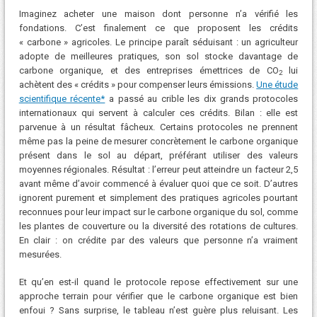
Imaginez acheter une maison dont personne n’a vérifié les
fondations. C’est finalement ce que proposent les crédits
« carbone » agricoles. Le principe paraît séduisant : un agriculteur
adopte de meilleures pratiques, son sol stocke davantage de
carbone organique, et des entreprises émettrices de CO
lui
2
achètent des « crédits » pour compenser leurs émissions.
Une étude
scientifique récente*
a passé au crible les dix grands protocoles
internationaux qui servent à calculer ces crédits. Bilan : elle est
parvenue à un résultat fâcheux. Certains protocoles ne prennent
même pas la peine de mesurer concrètement le carbone organique
présent dans le sol au départ, préférant utiliser des valeurs
moyennes régionales. Résultat : l’erreur peut atteindre un facteur 2,5
avant même d’avoir commencé à évaluer quoi que ce soit. D’autres
ignorent purement et simplement des pratiques agricoles pourtant
reconnues pour leur impact sur le carbone organique du sol, comme
les plantes de couverture ou la diversité des rotations de cultures.
En clair : on crédite par des valeurs que personne n’a vraiment
mesurées.
Et qu’en est-il quand le protocole repose effectivement sur une
approche terrain pour vérifier que le carbone organique est bien
enfoui ? Sans surprise, le tableau n’est guère plus reluisant. Les