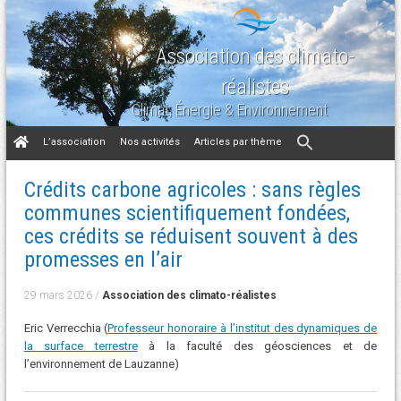
Association des climato-
réalistes
Climat, Énergie & Environnement
Aller
L’association
Nos activités
Articles par thème
au
contenu
Crédits carbone agricoles : sans règles
communes scientifiquement fondées,
ces crédits se réduisent souvent à des
promesses en l’air
29 mars 2026
/
Association des climato-réalistes
Eric Verrecchia (
Professeur honoraire à l’institut des dynamiques de
la surface terrestre
à la faculté des géosciences et de
l’environnement de Lauzanne)