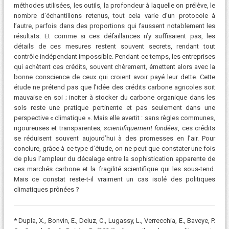
méthodes utilisées, les outils, la profondeur à laquelle on prélève, le
nombre d’échantillons retenus, tout cela varie d’un protocole à
l’autre, parfois dans des proportions qui faussent notablement les
résultats. Et comme si ces défaillances n’y suffisaient pas, les
détails de ces mesures restent souvent secrets, rendant tout
contrôle indépendant impossible. Pendant ce temps, les entreprises
qui achètent ces crédits, souvent chèrement, émettent alors avec la
bonne conscience de ceux qui croient avoir payé leur dette. Cette
étude ne prétend pas que l’idée des crédits carbone agricoles soit
mauvaise en soi ; inciter à stocker du carbone organique dans les
sols reste une pratique pertinente et pas seulement dans une
perspective « climatique ». Mais elle avertit : sans règles communes,
rigoureuses et transparentes,
scientifiquement fondées
, ces crédits
se réduisent souvent aujourd’hui à des promesses en l’air. Pour
conclure, grâce à ce type d’étude, on ne peut que constater une fois
de plus l’ampleur du décalage entre la sophistication apparente de
ces marchés carbone et la fragilité scientifique qui les sous-tend.
Mais ce constat reste-t-il vraiment un cas isolé des politiques
climatiques prônées ?
* Dupla, X., Bonvin, E., Deluz, C., Lugassy, L., Verrecchia, E., Baveye, P.