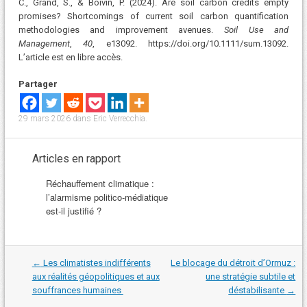
C., Grand, S., & Boivin, P. (2024). Are soil carbon credits empty
promises? Shortcomings of current soil carbon quantification
methodologies and improvement avenues.
Soil Use and
Management
,
40
, e13092. https://doi.org/10.1111/sum.13092.
L’article est en libre accès.
Partager
29 mars 2026
dans
Eric Verrecchia
.
Articles en rapport
Réchauffement climatique :
l’alarmisme politico-médiatique
est-il justifié ?
Navigation
←
Les climatistes indifférents
Le blocage du détroit d’Ormuz :
dans
aux réalités géopolitiques et aux
une stratégie subtile et
les
souffrances humaines
déstabilisante
→
articles