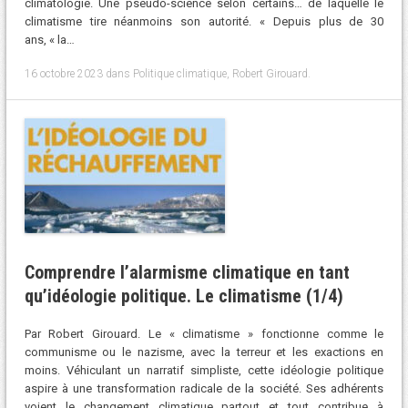
climatologie. Une pseudo-science selon certains… de laquelle le
climatisme tire néanmoins son autorité. « Depuis plus de 30
ans, « la…
16 octobre 2023
dans
Politique climatique
,
Robert Girouard
.
Comprendre l’alarmisme climatique en tant
qu’idéologie politique. Le climatisme (1/4)
Par Robert Girouard. Le « climatisme » fonctionne comme le
communisme ou le nazisme, avec la terreur et les exactions en
moins. Véhiculant un narratif simpliste, cette idéologie politique
aspire à une transformation radicale de la société. Ses adhérents
voient le changement climatique partout et tout contribue à