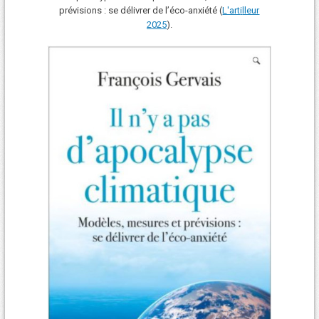
prévisions : se délivrer de l’éco-anxiété (
L'art
i
lleur
2025
).