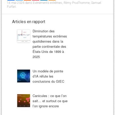
14 mai 2026
dans
Evènements extrêmes
,
Rémy Prud'homme
,
Samuel
Furfari
.
Articles en rapport
Diminution des
températures extrêmes
quotidiennes dans la
partie continentale des
États-Unis de 1899 à
2025
Un modèle de pointe
d’IA réfute les
conclusions du GIEC
Canicules : ce que l’on
sait… et surtout ce que
l’on ignore encore