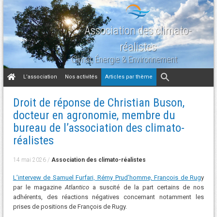
Association des climato-
réalistes
Climat, Énergie & Environnement
Aller
L’association
Nos activités
Articles par thème
au
contenu
Droit de réponse de Christian Buson,
docteur en agronomie, membre du
bureau de l’association des climato-
réalistes
14 mai 2026
/
Association des climato-réalistes
L’intervew de Samuel Furfari, Rémy Prud’homme, François de Rug
y
par le magazine
Atlantico
a suscité de la part certains de nos
adhérents, des réactions négatives concernant notamment les
prises de positions de François de Rugy.