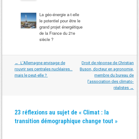
La géo-énergie a-t-elle
le potentiel pour être le
grand projet énergétique
de la France du 21e
siècle ?
Navigation
←
L’Allemagne envisage de
Droit de réponse de Christian
dans
rouvrir ses centrales nucléaires…
Buson, docteur en agronomie,
les
mais le peut-elle ?
membre du bureau de
articles
l’association des climato-
réalistes
→
23 réflexions au sujet de «
Climat : la
transition démographique change tout
»