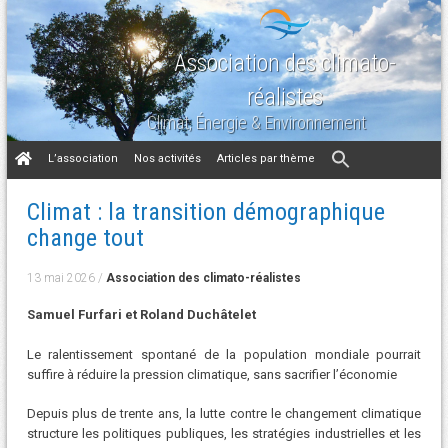
Association des climato-
réalistes
Climat, Énergie & Environnement
Aller
L’association
Nos activités
Articles par thème
au
contenu
Climat : la transition démographique
change tout
13 mai 2026
/
Association des climato-réalistes
Samuel Furfari et Roland Duchâtelet
Le ralentissement spontané de la population mondiale pourrait
suffire à réduire la pression climatique, sans sacrifier l’économie
Depuis plus de trente ans, la lutte contre le changement climatique
structure les politiques publiques, les stratégies industrielles et les