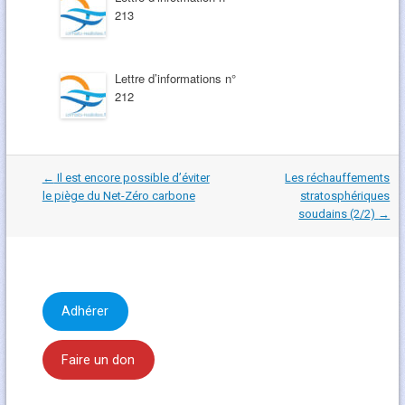
213
Lettre d’informations n°
212
Navigation
←
Il est encore possible d’éviter
Les réchauffements
dans
le piège du Net-Zéro carbone
stratosphériques
les
soudains (2/2)
→
articles
Adhérer
Faire un don