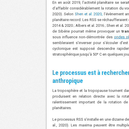
En en août 2019, l’activité planétaire se ser
d’affaiblir considérablement la rotation du vor
2020). Selon
Shen et al. 2020,
l’évènement an
planétaire record. Les RSS se réchaufferaient
2014 & 2020 ; Albers et al. 2016 ; Shen et al. 2
de Sibérie pourrait même provoquer un
tran
sous influence non-démontrée des
ondes pl
sembleraient s’inverser pour s’écouler d’est
cyclonique est supposé descendre rapide
stratosphérique jusqu’à 50º C en quelques jou
Le processus est à rechercher d
anthropique
La troposphère et la tropopause tournent da
produisent en relation directe avec la rot
ralentissement important de la rotation d
planétaires.
Le processus RSS s’installe en une dizaine de
al., 2020). Les maxima peuvent être multipl