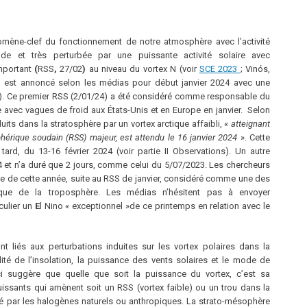
omène-clef du fonctionnement de notre atmosphère avec l’activité
de et très perturbée par une puissante activité solaire avec
mportant
(
RSS
,
27/02
)
au niveau du vortex N (voir
SCE 2023
; Vinós,
 est annoncé selon les médias pour début janvier 2024 avec une
). Ce premier RSS (2/01/24) a été considéré comme responsable du
avec vagues de froid aux États-Unis et en Europe en janvier. Selon
duits dans la stratosphère par un vortex arctique affaibli, «
atteignant
phérique soudain (RSS) majeur, est attendu le 16 janvier 2024
». Cette
tard, du 13-16 février 2024 (voir partie II Observations). Un autre
4 et n’a duré que 2 jours, comme celui du 5/07/2023. Les chercheurs
ue de cette année, suite au RSS de janvier, considéré comme une des
que de la troposphère. Les médias n’hésitent pas à envoyer
culier un
E
l Nino « exceptionnel »de ce printemps en relation avec le
iés aux perturbations induites sur les vortex polaires dans la
lité de l’insolation, la puissance des vents solaires et le mode de
ci suggère que quelle que soit la puissance du vortex, c’est sa
puissants qui amènent soit un RSS (vortex faible) ou un trou dans la
té par les halogènes naturels ou anthropiques. La strato-mésophère