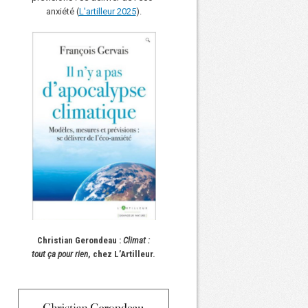
anxiété (
L'art
i
lleur 2025
).
Christian Gerondeau :
Climat :
tout ça pour rien
, chez L’Artilleur.