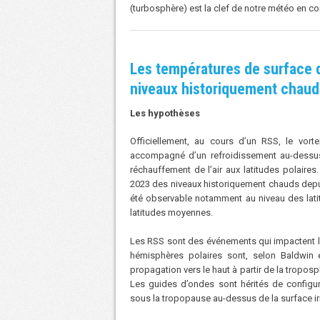
(turbosphère) est la clef de notre météo en con
Les températures de surface d
niveaux historiquement chaud
Les hypothèses
Officiellement, au cours d’un RSS, le vor
accompagné d’un refroidissement au-dessus
réchauffement de l’air aux latitudes polaire
2023 des niveaux historiquement chauds depuis
été observable notamment au niveau des latit
latitudes moyennes.
Les RSS sont des événements qui impactent l
hémisphères polaires sont, selon Baldwin e
propagation vers le haut à partir de la troposp
Les guides d’ondes sont hérités de configu
sous la tropopause au-dessus de la surface irr