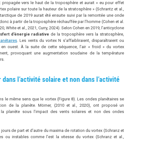
ait propagée vers le haut de la troposphère et aurait « eu pour effet
tex polaire sur toute la hauteur de la stratosphère » (Schrantz et al.,
tarctique de 2019 aurait été ensuite suivi par la remontée une onde
 donc à partir de la troposphère réchauffée par l’homme (Cohen et al.
020, White et al., 2021, Curry, 2024). Selon Cohen en 2019, l’anticyclone
sfert d’énergie radiative
de la troposphère vers la stratosphère,
anétaires
. Les vents du vortex N s’affaibliraient, disparaîtraient ou
 en ouest. À la suite de cette séquence, l’air « froid » du vortex
ment, provoquant une augmentation soudaine de la température
rs.
ans l’activité solaire et non dans l’activité
ns le même sens que le vortex (Figure 8). Les ondes planétaires se
ation de la planète. Mörner, (2010 et al., 2020), ont proposé un
e la planète sous l’impact des vents solaires et non des ondes
 jours de part et d’autre du maxima de rotation du vortex (Schranz et
es ou instables comme l’est la vitesse du vortex (Schranz et al.,