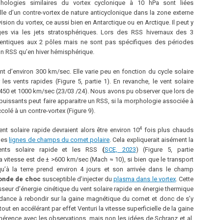
logies similaires du vortex cyclonique à 10 hPa sont liées
le d’un contre-vortex de nature anticyclonique dans la zone externe
ision du vortex, ce aussi bien en Antarctique ou en Arctique. Il peut y
ges via les jets stratosphériques. Lors des RSS hivernaux des 3
dentiques aux 2 pôles mais ne sont pas spécifiques des périodes
 un RSS qu’en hiver hémisphérique.
nt d’environ 300 km/sec. Elle varie peu en fonction du cycle solaire
 les vents rapides (Figure 5, partie 1). En revanche, le vent solaire
e 450 et 1000 km/sec (23/03 /24). Nous avons pu observer que lors de
s puissants peut faire apparaitre un RSS, si la morphologie associée à
ccolé à un contre-vortex (Figure 9).
4
vent solaire rapide devraient alors être environ 10
fois plus chauds
des
lignes de champs du cornet polaire
. Cela expliquerait aisément la
ents solaire rapide et les RSS
(
SCE, 2023
) (Figure 5, partie
sa vitesse est de ± >600 km/sec (Mach ≈ 10), si bien que le transport
qu’à la terre prend environ 4 jours et son arrivée dans le champ
onde de choc
susceptible d’injecter du
plasma dans le vortex
.
Cette
seur d’énergie cinétique du vent solaire rapide en énergie thermique
ndance à rebondir sur la gaine magnétique du cornet et donc de
s’y
out en accélérant par effet Venturi la vitesse superficielle de la gaine
cohérence avec les observations, mais non les idées de Schranz et al.