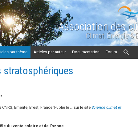
Association des cl
Climat, Énergie &
ticles par thème
Articles par auteur
Documentation
Forum
 stratosphériques
es
 CNRS, Emérite, Brest, France ‘Publié le … sur le site
Science climat et
ôle du vente solaire et de l’ozone