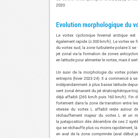
2020.
Evolution morphologique du vo
Le vortex cyclonique hivernal
arctique est
également rapide (c.300 km/h). Le vortex se 
du vortex sud, la zone turbulente polaire S se 
jet zonal via la formation de zones anticyclo
en latitude pour alimenter le vortex, mais il se
Un suivi de la morphologie du vortex polair
entrepris (hiver 2023-24). Il a commencé à se
indépendamment à plus basse latitude depuis
vent zonal émanent du jet stratosphérique tro
déjà affaibli (265 km/h puis 160 km/h)
.
Fin d
fortement dans la zone de transition entre le
vitesse du vortex L affaibli reste autour
réchauffement majeur du vortex L et un m
la juxtaposition dès décembre de ces 2 systè
qui se réchauffe plus ou moins rapidement, là
en aval de la zone comprimée (aval début jan