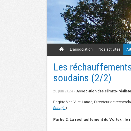
Aller
L’association
Nos activités
Ar
au
contenu
Aller
Les réchauffements
au
contenu
soudains (2/2)
20 juin 2024
/
Association des climato-réalist
Brigitte Van Vliet-Lanoë, Directeur de recherche
énergie
)
Partie 2. La réchauffement du Vortex : le r