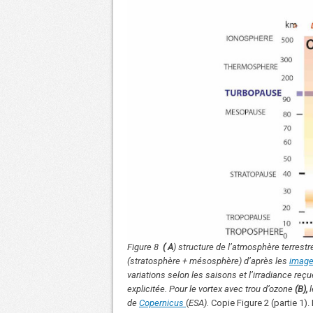
Figure 8
( A
) structure de l’atmosphère terrestr
(stratosphère + mésosphère) d’après les
imag
variations selon les saisons et l’irradiance reç
explicitée. Pour le vortex avec trou d’ozone
(B),
l
de
Copernicus
(
ESA).
Copie Figure 2 (partie 1). 