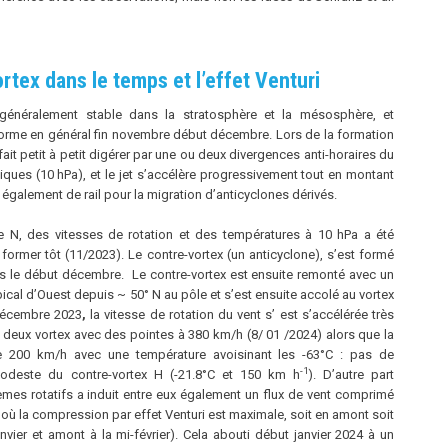
rtex dans le temps et l’effet Venturi
 généralement stable dans la stratosphère et la mésosphère, et
forme en général fin novembre début décembre. Lors de la formation
fait petit à petit digérer par une ou deux divergences anti-horaires du
niques (10 hPa), et le jet s’accélère progressivement tout en montant
rt également de rail pour la migration d’anticyclones dérivés.
e N, des vitesses de rotation et des températures à 10 hPa a été
 former tôt (11/2023). Le contre-vortex (un anticyclone), s’est formé
 le début décembre. Le contre-vortex est ensuite remonté avec un
pical d’Ouest depuis
~ 50° N au pôle et s’est ensuite accolé au vortex
écembre 2023
,
la vitesse de rotation du vent s’ est s’accélérée très
s deux vortex avec des pointes à 380 km/h (8/ 01 /2024) alors que la
 de 200 km/h avec une température avoisinant les -63°C : pas de
-1
odeste du contre-vortex H (-21.8°C et 150 km h
). D’autre part
mes rotatifs a induit entre eux également un flux de vent comprimé
 où la compression par effet Venturi
est maximale, soit en amont soit
vier et amont à la mi-février). Cela abouti début janvier 2024 à un