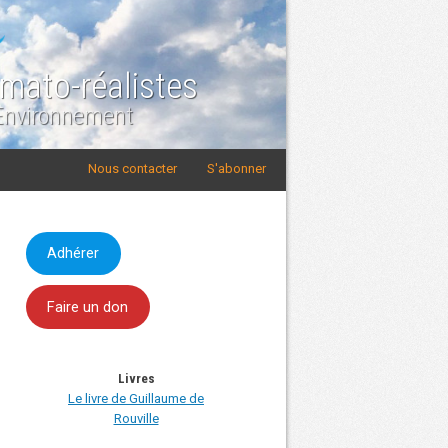
imato-réalistes
 Environnement
Nous contacter
S'abonner
Adhérer
Faire un don
Livres
Le livre de Guillaume de
Rouville