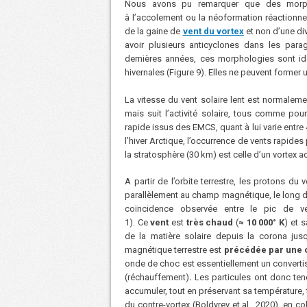
Nous avons pu remarquer que des morpho
à l’accolement ou la néoformation réactionnel
de la gaine de
vent du vortex
et non d’une div
avoir plusieurs anticyclones dans les para
dernières années, ces morphologies sont i
hivernales (Figure 9). Elles ne peuvent former
La vitesse du vent solaire lent est normaleme
mais suit l’activité solaire, tous comme pour
rapide issus des EMCS, quant à lui varie entr
l’hiver Arctique, l’occurrence de vents rapide
la stratosphère (30 km) est celle d’un vortex a
A partir de l’orbite terrestre, les protons du 
parallèlement au champ magnétique, le long 
coïncidence observée entre le pic de v
1). Ce
vent
est
très chaud
(
≈ 10 000° K
) et 
de la matière solaire depuis la corona jus
magnétique terrestre est
précédée par une 
onde de choc est essentiellement un convertis
(réchauffement)
.
Les particules ont donc te
accumuler, tout en préservant sa température, t
du contre-vortex
(Boldyrev et al., 2020), en 