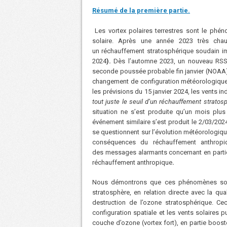
Résumé de la première partie.
Les vortex polaires terrestres sont le phén
solaire. Après une année 2023 très chau
un réchauffement stratosphérique soudain
i
2024
).
Dès l’automne 2023, un nouveau RSS
seconde poussée probable fin janvier (NOAA
changement de configuration météorologique 
les prévisions du 15 janvier 2024, les vents in
tout juste le seuil d’un réchauffement stratos
situation ne s’est produite qu’un mois plus 
événement similaire s’est produit le 2/03/202
se questionnent sur l’évolution météorologiq
conséquences du réchauffement anthropi
des messages alarmants concernant en parti
réchauffement anthropique
.
Nous démontrons que ces phénomènes sont l
stratosphère, en relation directe avec la qua
destruction de l’ozone stratosphérique. Ce
configuration spatiale et les vents solaires 
couche d’ozone (vortex fort), en partie boos