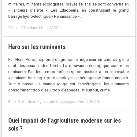
militaires, militants écologistes, braves fellahs se sont convertis en
« lanceurs d’alerte ». Les Ethiopiens, en construisant le grand
barrage hydroélectrique « Renaissance »…
30 mai 2024
dans
Henri VORON
.
Haro sur les ruminants
Par Henri Voron, diplômé d’agronomie, ingénieur en chef du génie
rural, des eaux et des forets. La mouvance écologique contre les
ruminants Par les temps présents, on assiste à un incroyable
« ruminant-bashing » pour employer ce néologisme franco-anglais.
Tout y passe. La viande rouge est cancérogène, les ruminants
consomment trop d’eau, trop d’espaces, et surtout, crime…
8 mai 2024
dans
Agriculture et paysages
,
Henri VORON
.
Quel impact de l’agriculture moderne sur les
sols ?