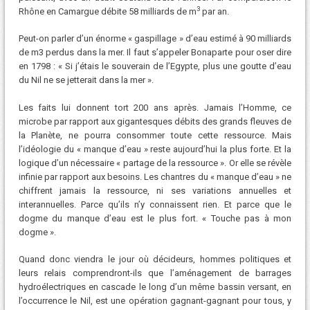
3
Rhône en Camargue débite 58 milliards de m
par an.
Peut-on parler d’un énorme « gaspillage » d’eau estimé à 90 milliards
de m3 perdus dans la mer. Il faut s’appeler Bonaparte pour oser dire
en 1798 : « Si j’étais le souverain de l’Egypte, plus une goutte d’eau
du Nil ne se jetterait dans la mer ».
Les faits lui donnent tort 200 ans après. Jamais l’Homme, ce
microbe par rapport aux gigantesques débits des grands fleuves de
la Planète, ne pourra consommer toute cette ressource. Mais
l’idéologie du « manque d’eau » reste aujourd’hui la plus forte. Et la
logique d’un nécessaire « partage de la ressource ». Or elle se révèle
infinie par rapport aux besoins. Les chantres du « manque d’eau » ne
chiffrent jamais la ressource, ni ses variations annuelles et
interannuelles. Parce qu’ils n’y connaissent rien. Et parce que le
dogme du manque d’eau est le plus fort. « Touche pas à mon
dogme ».
Quand donc viendra le jour où décideurs, hommes politiques et
leurs relais comprendront-ils que l’aménagement de barrages
hydroélectriques en cascade le long d’un même bassin versant, en
l’occurrence le Nil, est une opération gagnant-gagnant pour tous, y