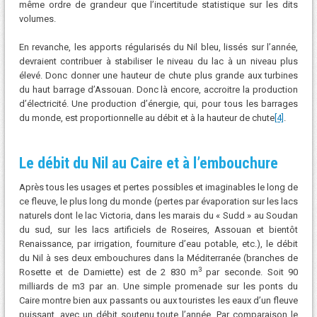
même ordre de grandeur que l’incertitude statistique sur les dits
volumes.
En revanche, les apports régularisés du Nil bleu, lissés sur l’année,
devraient contribuer à stabiliser le niveau du lac à un niveau plus
élevé. Donc donner une hauteur de chute plus grande aux turbines
du haut barrage d’Assouan. Donc là encore, accroitre la production
d’électricité. Une production d’énergie, qui, pour tous les barrages
du monde, est proportionnelle au débit et à la hauteur de chute
[4]
.
Le débit du Nil au Caire et à l’embouchure
Après tous les usages et pertes possibles et imaginables le long de
ce fleuve, le plus long du monde (pertes par évaporation sur les lacs
naturels dont le lac Victoria, dans les marais du « Sudd » au Soudan
du sud, sur les lacs artificiels de Roseires, Assouan et bientôt
Renaissance, par irrigation, fourniture d’eau potable, etc.), le débit
du Nil à ses deux embouchures dans la Méditerranée (branches de
3
Rosette et de Damiette) est de 2 830 m
par seconde. Soit 90
milliards de m3 par an. Une simple promenade sur les ponts du
Caire montre bien aux passants ou aux touristes les eaux d’un fleuve
puissant, avec un débit soutenu toute l’année. Par comparaison le