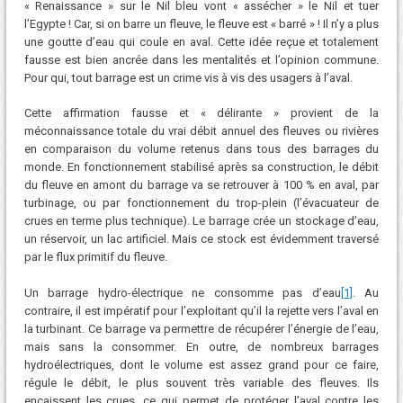
« Renaissance » sur le Nil bleu vont « assécher » le Nil et tuer
l’Egypte ! Car, si on barre un fleuve, le fleuve est « barré » ! Il n’y a plus
une goutte d’eau qui coule en aval. Cette idée reçue et totalement
fausse est bien ancrée dans les mentalités et l’opinion commune.
Pour qui, tout barrage est un crime vis à vis des usagers à l’aval.
Cette affirmation fausse et « délirante » provient de la
méconnaissance totale du vrai débit annuel des fleuves ou rivières
en comparaison du volume retenus dans tous des barrages du
monde. En fonctionnement stabilisé après sa construction, le débit
du fleuve en amont du barrage va se retrouver à 100 % en aval, par
turbinage, ou par fonctionnement du trop-plein (l’évacuateur de
crues en terme plus technique). Le barrage crée un stockage d’eau,
un réservoir, un lac artificiel. Mais ce stock est évidemment traversé
par le flux primitif du fleuve.
Un barrage hydro-électrique ne consomme pas d’eau
[1]
. Au
contraire, il est impératif pour l’exploitant qu’il la rejette vers l’aval en
la turbinant. Ce barrage va permettre de récupérer l’énergie de l’eau,
mais sans la consommer. En outre, de nombreux barrages
hydroélectriques, dont le volume est assez grand pour ce faire,
régule le débit, le plus souvent très variable des fleuves. Ils
encaissent les crues, ce qui permet de protéger l’aval contre les