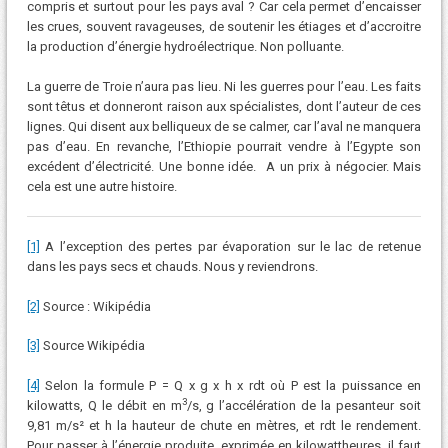
compris et surtout pour les pays aval ? Car cela permet d’encaisser
les crues, souvent ravageuses, de soutenir les étiages et d’accroitre
la production d’énergie hydroélectrique. Non polluante.
La guerre de Troie n’aura pas lieu. Ni les guerres pour l’eau. Les faits
sont têtus et donneront raison aux spécialistes, dont l’auteur de ces
lignes. Qui disent aux belliqueux de se calmer, car l’aval ne manquera
pas d’eau. En revanche, l’Ethiopie pourrait vendre à l’Egypte son
excédent d’électricité. Une bonne idée. A un prix à négocier. Mais
cela est une autre histoire.
[1]
A l’exception des pertes par évaporation sur le lac de retenue
dans les pays secs et chauds. Nous y reviendrons.
[2]
Source : Wikipédia
[3]
Source Wikipédia
[4]
Selon la formule P = Q x g x h x rdt où P est la puissance en
3
kilowatts, Q le débit en m
/s, g l’accélération de la pesanteur soit
9,81 m/s² et h la hauteur de chute en mètres, et rdt le rendement.
Pour passer à l’énergie produite, exprimée en kilowattheures, il faut