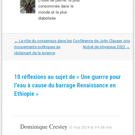
consommée dans le
monde et la plus
diabolisée
Navigation
←
Le rôle du consensus dans les
Conférence de John Clauser, prix
dans
mouvements politiques se
Nobel de physique 2022
→
les
réclamant de la science
articles
10 réflexions au sujet de «
Une guerre pour
l’eau à cause du barrage Renaissance en
Ethiopie
»
Dominique Crestey
31 mai 2024 at 9 h 38 min