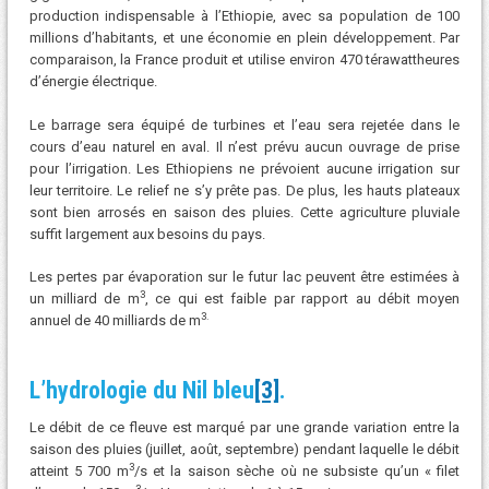
production indispensable à l’Ethiopie, avec sa population de 100
millions d’habitants, et une économie en plein développement. Par
comparaison, la France produit et utilise environ 470 térawattheures
d’énergie électrique.
Le barrage sera équipé de turbines et l’eau sera rejetée dans le
cours d’eau naturel en aval. Il n’est prévu aucun ouvrage de prise
pour l’irrigation. Les Ethiopiens ne prévoient aucune irrigation sur
leur territoire. Le relief ne s’y prête pas. De plus, les hauts plateaux
sont bien arrosés en saison des pluies. Cette agriculture pluviale
suffit largement aux besoins du pays.
Les pertes par évaporation sur le futur lac peuvent être estimées à
3
un milliard de m
, ce qui est faible par rapport au débit moyen
3.
annuel de 40 milliards de m
L’hydrologie du Nil bleu
[3]
.
Le débit de ce fleuve est marqué par une grande variation entre la
saison des pluies (juillet, août, septembre) pendant laquelle le débit
3
atteint 5 700 m
/s et la saison sèche où ne subsiste qu’un « filet
3