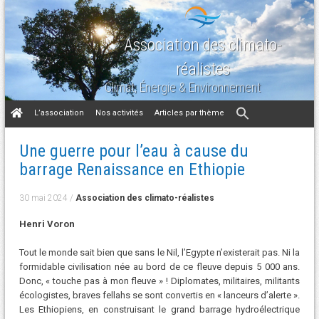
Association des climato-
réalistes
Climat, Énergie & Environnement
Aller
L’association
Nos activités
Articles par thème
au
contenu
Une guerre pour l’eau à cause du
barrage Renaissance en Ethiopie
30 mai 2024
/
Association des climato-réalistes
Henri Voron
Tout le monde sait bien que sans le Nil, l’Egypte n’existerait pas. Ni la
formidable civilisation née au bord de ce fleuve depuis 5 000 ans.
Donc, « touche pas à mon fleuve » ! Diplomates, militaires, militants
écologistes, braves fellahs se sont convertis en « lanceurs d’alerte ».
Les Ethiopiens, en construisant le grand barrage hydroélectrique