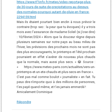
https://www.tf1info.fr/meteo/video-reportage-plus-
de-30-jours-de-suite-de-precipitations-au-dessus-
des-normales-pourquoi-autant-de-pluie-en-france-
2294159.html
Mais ils étaient pourtant bien enclin à nous prévoir le
contraire (trop sec : la peur que tu évoques) il y a trois
mois avec l’assurance de madame Soleil (si j’ose dire)
: 10/février/2024 « Alors que la douceur règne depuis
plusieurs semaines sur notre pays au beau milieu de
l’hiver, les prévisions des prochains mois ne sont pas
des plus encourageants, le printemps et l’été prochain
pourraient en effet s’avérer de nouveau plus chauds
que la normale, mais aussi plus secs. » 😂 Source :
« https://www.meteo-paris.com/actualites/vers-un-
printemps-et-un-ete-chauds-et-plus-secs-en-france ».
C’est pas mal comme boulot « journaliste » en fait. Tu
peux dire n’importe quoi à des millions de personnes,
t’es payé quand même, et t’es jamais emmerdé !
Amicalement Dominique
Répondre