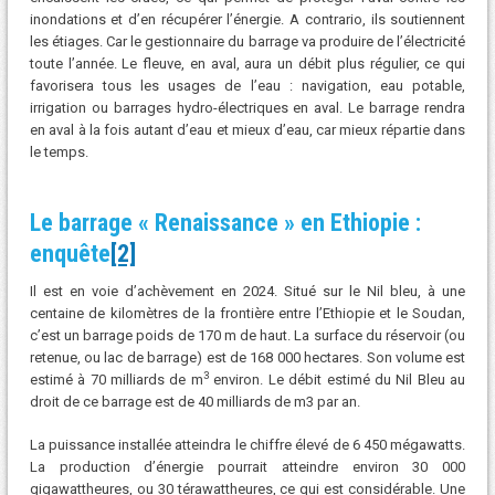
inondations et d’en récupérer l’énergie. A contrario, ils soutiennent
les étiages. Car le gestionnaire du barrage va produire de l’électricité
toute l’année. Le fleuve, en aval, aura un débit plus régulier, ce qui
favorisera tous les usages de l’eau : navigation, eau potable,
irrigation ou barrages hydro-électriques en aval. Le barrage rendra
en aval à la fois autant d’eau et mieux d’eau, car mieux répartie dans
le temps.
Le barrage « Renaissance » en Ethiopie :
enquête
[2]
Il est en voie d’achèvement en 2024. Situé sur le Nil bleu, à une
centaine de kilomètres de la frontière entre l’Ethiopie et le Soudan,
c’est un barrage poids de 170 m de haut. La surface du réservoir (ou
retenue, ou lac de barrage) est de 168 000 hectares. Son volume est
3
estimé à 70 milliards de m
environ. Le débit estimé du Nil Bleu au
droit de ce barrage est de 40 milliards de m3 par an.
La puissance installée atteindra le chiffre élevé de 6 450 mégawatts.
La production d’énergie pourrait atteindre environ 30 000
gigawattheures, ou 30 térawattheures, ce qui est considérable. Une