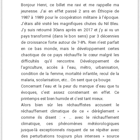
Bonjour Henri, ce billet me ravi et me rappelle ma
jeunesse. J’ai en effet passé 2 ans en Éthiopie de
1987 à 1989 pour le coopération militaire à l’époque.
J’étais allé visité les magnifiques chutes du Nil Bleu.
J’y suis retourné 30ans après en 2017 et j’y ai vu un
pays transformé (dans le bon sens) par 3 décennies
de croissance forte autour de 7-8%. Rien n’est parfait
en ce bas monde, mais le développement certes
chaotique de ce pays réchauffe le cœur malgré les
difficultés qu’il rencontre. Développement de
l’agriculture, accès à l’eau, métro, urbanisation,
condition de la femme, mortalité infantile, recul de la
malaria, scolarisation, etc… On sent que ça bouge.
Concernant l’eau et la peur du manque d’eau que tu
évoques, c’est assez consternant en effet. Ce
printemps est bien humide et c’est tant mieux.
Alors bien sûr les réchauffistes accusent le
réchauffement climatique de ce « dérèglement »
comme ils disent : « … avec le réchauffement
climatique, ces phénomènes météorologiques
jusque-là exceptionnels risquent de se répéter avec
des perturbations toujours plus intenses » source