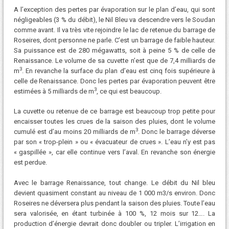
A l’exception des pertes par évaporation sur le plan d’eau, qui sont
négligeables (3 % du débit), le Nil Bleu va descendre vers le Soudan
comme avant. Il va très vite rejoindre le lac de retenue du barrage de
Roseires, dont personne ne parle. C’est un barrage de faible hauteur.
Sa puissance est de 280 mégawatts, soit à peine 5 % de celle de
Renaissance. Le volume de sa cuvette n’est que de 7,4 milliards de
3
m
. En revanche la surface du plan d’eau est cinq fois supérieure à
celle de Renaissance. Donc les pertes par évaporation peuvent être
3
estimées à 5 milliards de m
, ce qui est beaucoup.
La cuvette ou retenue de ce barrage est beaucoup trop petite pour
encaisser toutes les crues de la saison des pluies, dont le volume
3
cumulé est d’au moins 20 milliards de m
. Donc le barrage déverse
par son « trop-plein » ou « évacuateur de crues ». L’eau n’y est pas
« gaspillée », car elle continue vers l’aval. En revanche son énergie
est perdue.
Avec le barrage Renaissance, tout change. Le débit du Nil bleu
devient quasiment constant au niveau de 1 000 m3/s environ. Donc
Roseires ne déversera plus pendant la saison des pluies. Toute l’eau
sera valorisée, en étant turbinée à 100 %, 12 mois sur 12…. La
production d’énergie devrait donc doubler ou tripler. L’irrigation en