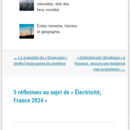
naturelles, état des
lieux mondial
Éolien terrestre, histoire
et géographie.
Navigation
←
Le scandale du « Greengate »
« Dérèglement climatique » à
dans
révèle l’endogamie du système
Panama : encore une évidence
les
pas si évidente !
→
articles
5 réflexions au sujet de «
Électricité,
France 2024
»