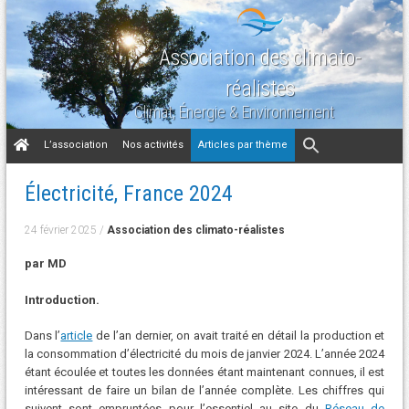
Association des climato-
réalistes
Climat, Énergie & Environnement
Aller
L’association
Nos activités
Articles par thème
au
contenu
Électricité, France 2024
24 février 2025
/
Association des climato-réalistes
par MD
Introduction.
Dans l’
article
de l’an dernier, on avait traité en détail la production et
la consommation d’électricité du mois de janvier 2024. L’année 2024
étant écoulée et toutes les données étant maintenant connues, il est
intéressant de faire un bilan de l’année complète. Les chiffres qui
suivent sont empruntées pour l’essentiel au site du
Réseau de