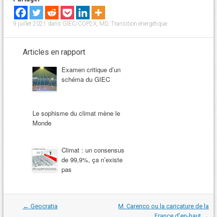
9 juillet 2021
dans
GIEC/COP2X
,
MD
,
Transition énergétique
.
Articles en rapport
Examen critique d’un
schéma du GIEC
Le sophisme du climat mène le
Monde
Climat : un consensus
de 99,9%, ça n’existe
pas
Navigation
←
Geocratia
M. Carenco ou la caricature de la
dans
France d’en-haut
→