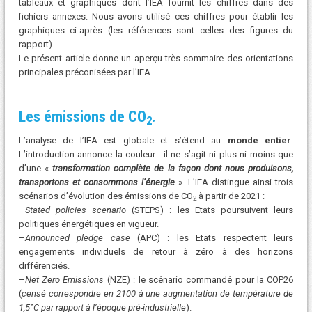
tableaux et graphiques dont l’IEA fournit les chiffres dans des
fichiers annexes. Nous avons utilisé ces chiffres pour établir les
graphiques ci-après (les références sont celles des figures du
rapport).
Le présent article donne un aperçu très sommaire des orientations
principales préconisées par l’IEA.
Les émissions de CO
.
2
L’analyse de l’IEA est globale et s’étend au
monde entier
.
L’introduction annonce la couleur : il ne s’agit ni plus ni moins que
d’une «
transformation complète de la façon dont nous produisons,
transportons et consommons l’énergie
». L’IEA distingue ainsi trois
scénarios d’évolution des émissions de CO
à partir de 2021 :
2
–
Stated policies scenario
(STEPS) : les Etats poursuivent leurs
politiques énergétiques en vigueur.
–
Announced pledge case
(APC) : les Etats respectent leurs
engagements individuels de retour à zéro à des horizons
différenciés.
–
Net Zero Emissions
(NZE) : le scénario commandé pour la COP26
(
censé correspondre en 2100 à une augmentation de température de
1,5°C par rapport à l’époque pré-industrielle
).