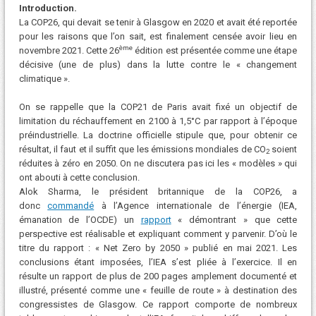
Introduction.
La COP26, qui devait se tenir à Glasgow en 2020 et avait été reportée
pour les raisons que l’on sait, est finalement censée avoir lieu en
ème
novembre 2021. Cette 26
édition est présentée comme une étape
décisive (une de plus) dans la lutte contre le « changement
climatique ».
On se rappelle que la COP21 de Paris avait fixé un objectif de
limitation du réchauffement en 2100 à 1,5°C par rapport à l’époque
préindustrielle. La doctrine officielle stipule que, pour obtenir ce
résultat, il faut et il suffit que les émissions mondiales de CO
soient
2
réduites à zéro en 2050. On ne discutera pas ici les « modèles » qui
ont abouti à cette conclusion.
Alok Sharma, le président britannique de la COP26, a
donc
commandé
à l’Agence internationale de l’énergie (IEA,
émanation de l’OCDE) un
rapport
« démontrant » que cette
perspective est réalisable et expliquant comment y parvenir. D’où le
titre du rapport : « Net Zero by 2050 » publié en mai 2021. Les
conclusions étant imposées, l’IEA s’est pliée à l’exercice. Il en
résulte un rapport de plus de 200 pages amplement documenté et
illustré, présenté comme une « feuille de route » à destination des
congressistes de Glasgow. Ce rapport comporte de nombreux