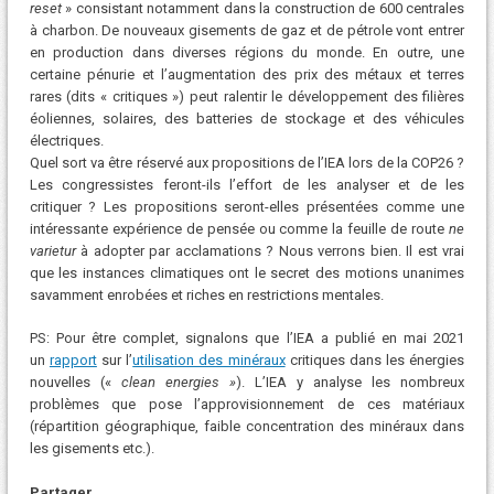
reset
» consistant notamment dans la construction de 600 centrales
à charbon. De nouveaux gisements de gaz et de pétrole vont entrer
en production dans diverses régions du monde. En outre, une
certaine pénurie et l’augmentation des prix des métaux et terres
rares (dits « critiques ») peut ralentir le développement des filières
éoliennes, solaires, des batteries de stockage et des véhicules
électriques.
Quel sort va être réservé aux propositions de l’IEA lors de la COP26 ?
Les congressistes feront-ils l’effort de les analyser et de les
critiquer ? Les propositions seront-elles présentées comme une
intéressante expérience de pensée ou comme la feuille de route
ne
varietur
à adopter par acclamations ? Nous verrons bien. Il est vrai
que les instances climatiques ont le secret des motions unanimes
savamment enrobées et riches en restrictions mentales.
PS: Pour être complet, signalons que l’IEA a publié en mai 2021
un
rapport
sur l’
utilisation des minéraux
critiques dans les énergies
nouvelles («
clean energies »
). L’IEA y analyse les nombreux
problèmes que pose l’approvisionnement de ces matériaux
(répartition géographique, faible concentration des minéraux dans
les gisements etc.).
Partager