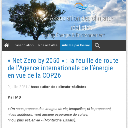
Association des climato-
réalistes
Climat, Énergie & Environnement
Aller
L’association
Nos activités
Articles par thème
au
contenu
« Net Zero by 2050 » : la feuille de route
de l’Agence internationale de l’énergie
en vue de la COP26
9 juillet 2021
/
Association des climato-réalistes
Par MD
« On nous propose des images de vie, lesquelles, ni le proposant,
ni les auditeurs, n’ont aucune espérance de suivre,
ni qui plus est, envie » (Montaigne, Essais).