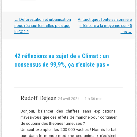
Navigation
←
Déforestation et urbanisation
Antarctique : fonte saisonnière
dans
nous réchauffent-elles plus que
inférieure à la moyenne sur 45
les
le CO2 ?
ans
→
articles
42 réflexions au sujet de «
Climat : un
consensus de 99,9%, ça n’existe pas
»
Rudolf Déjean
24 avril 2024 at 1 h 36 min
Bonjour, balancer des chiffres sans explications,
n’avez-vous que ces effets de manche pour continuer
de soutenir des théories fumeuses ?
Un seul exemple : les 200 000 vaches ! Hormis le fait
que dans le monde moderne ces animaux n’existent