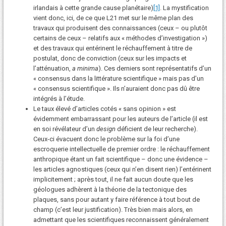
irlandais à cette grande cause planétaire)
[1]
. La mystification
vient donc, ici, de ce que L21 met sur le même plan des
travaux qui produisent des connaissances (ceux – ou plutôt
certains de ceux – relatifs aux « méthodes d’investigation »)
et des travaux qui entérinent le réchauffement à titre de
postulat, donc de conviction (ceux sur les impacts et
l’atténuation,
a minima
). Ces derniers sont représentatifs d’un
« consensus dans la littérature scientifique » mais pas d’un
« consensus scientifique ». Ils n’auraient donc pas dû être
intégrés à l’étude.
Le taux élevé d’articles cotés « sans opinion » est
évidemment embarrassant pour les auteurs de l’article (il est
en soi révélateur d’un
design
déficient de leur recherche).
Ceux-ci évacuent donc le problème sur la foi d’une
escroquerie intellectuelle de premier ordre : le réchauffement
anthropique étant un fait scientifique – donc une évidence –
les articles agnostiques (ceux qui n’en disent rien) l’entérinent
implicitement ; après tout, il ne fait aucun doute que les
géologues adhèrent à la théorie de la tectonique des
plaques, sans pour autant y faire référence à tout bout de
champ (c’est leur justification). Très bien mais alors, en
admettant que les scientifiques reconnaissent généralement