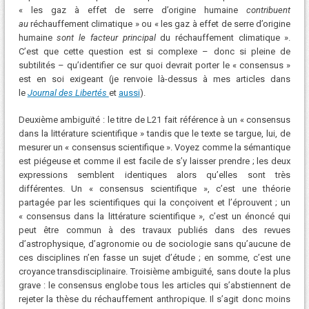
« les gaz à effet de serre d’origine humaine
contribuent
au
réchauffement climatique » ou « les gaz à effet de serre d’origine
humaine
sont le facteur principal
du réchauffement climatique ».
C’est que cette question est si complexe – donc si pleine de
subtilités – qu’identifier ce sur quoi devrait porter le « consensus »
est en soi exigeant (je renvoie là-dessus à mes articles dans
le
Journal des Libertés
et
aussi
).
Deuxième ambiguïté : le titre de L21 fait référence à un « consensus
dans la littérature scientifique » tandis que le texte se targue, lui, de
mesurer un « consensus scientifique ». Voyez comme la sémantique
est piégeuse et comme il est facile de s’y laisser prendre ; les deux
expressions semblent identiques alors qu’elles sont très
différentes. Un « consensus scientifique », c’est une théorie
partagée par les scientifiques qui la conçoivent et l’éprouvent ; un
« consensus dans la littérature scientifique », c’est un énoncé qui
peut être commun à des travaux publiés dans des revues
d’astrophysique, d’agronomie ou de sociologie sans qu’aucune de
ces disciplines n’en fasse un sujet d’étude ; en somme, c’est une
croyance transdisciplinaire. Troisième ambiguïté, sans doute la plus
grave : le consensus englobe tous les articles qui s’abstiennent de
rejeter la thèse du réchauffement anthropique. Il s’agit donc moins