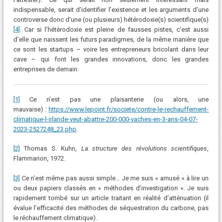
indispensable, serait d’identifier l’existence et les arguments d’une
controverse donc d’une (ou plusieurs) hétérodoxie(s) scientifique(s)
[4]
. Car si l’hétérodoxie est pleine de fausses pistes, c’est aussi
d’elle que naissent les futurs paradigmes, de la même manière que
ce sont les startups – voire les entrepreneurs bricolant dans leur
cave – qui font les grandes innovations, donc les grandes
entreprises de demain.
[1]
Ce n’est pas une plaisanterie (ou alors, une
mauvaise) :
https://www.lepoint.fr/societe/contre-le-rechauffement-
climatique-l-irlande-veut-abattre-200-000-vaches-en-3-ans-04-07-
2023-2527248_23.php
.
[2]
Thomas S. Kuhn,
La structure des révolutions scientifiques
,
Flammarion, 1972.
[3]
Ce n’est même pas aussi simple… Je me suis « amusé » à lire un
ou deux papiers classés en « méthodes d’investigation ». Je suis
rapidement tombé sur un article traitant en réalité d’atténuation (il
évalue l’efficacité des méthodes de séquestration du carbone, pas
le réchauffement climatique).