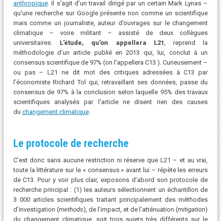
anthropique
. Il s’agit d’un travail dirigé par un certain Mark Lynas –
qu’une recherche sur Google présente non comme un scientifique
mais comme un journaliste, auteur d’ouvrages sur le changement
climatique – voire militant – assisté de deux collègues
universitaires.
L’étude, qu’on appellera L21
, reprend la
méthodologie d’un article publié en 2013 qui, lui, conclut à un
consensus scientifique de 97% (on l’appellera C13 ). Curieusement –
ou pas – L21 ne dit mot des critiques adressées à C13 par
l’économiste Richard Tol qui, retravaillant ses données, passe du
consensus de 97% à la conclusion selon laquelle 95% des travaux
scientifiques analysés par l’article ne disent rien des causes
du
changement climatique
.
Le protocole de recherche
C’est donc sans aucune restriction ni réserve que L21 – et au vrai,
toute la littérature sur le « consensus » avant lui – répète les erreurs
de C13. Pour y voir plus clair, exposons d’abord son protocole de
recherche principal : (1) les auteurs sélectionnent un échantillon de
3 000 articles scientifiques traitant principalement des méthodes
d’investigation (
methods
), de l’impact, et de l’atténuation (
mitigation
)
du changement climatique, soit trois sujets très différents sur le