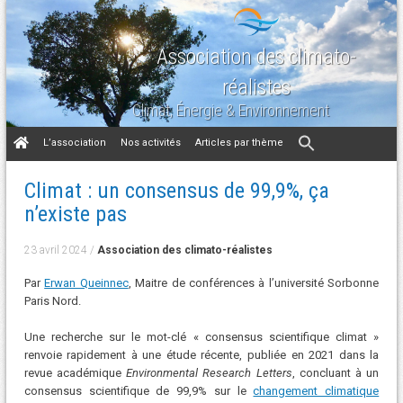
Association des climato-
réalistes
Climat, Énergie & Environnement
Aller
L’association
Nos activités
Articles par thème
au
contenu
Climat : un consensus de 99,9%, ça
n’existe pas
23 avril 2024
/
Association des climato-réalistes
Par
Erwan Queinnec
, Maitre de conférences à l’université Sorbonne
Paris Nord.
Une recherche sur le mot-clé « consensus scientifique climat »
renvoie rapidement à une étude récente, publiée en 2021 dans la
revue académique
Environmental Research Letters
, concluant à un
consensus scientifique de 99,9% sur le
changement climatique