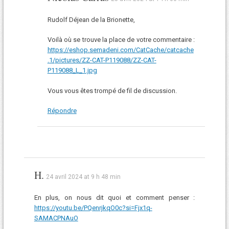
Rudolf Déjean de la Brionette,
Voilà où se trouve la place de votre commentaire :
https://eshop.semadeni.com/CatCache/catcache
.1/pictures/ZZ-CAT-P119088/ZZ-CAT-
P119088_L_1.jpg
Vous vous êtes trompé de fil de discussion.
Répondre
H.
24 avril 2024 at 9 h 48 min
En plus, on nous dit quoi et comment penser :
https://youtu.be/PQenrjkqO0c?si=Fjx1q-
SAMACPNAuO