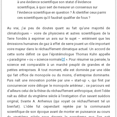
à une évidence scientifique son statut d’évidence
scientifique, à quoi sert de mesurer un consensus sur
l’évidence scientifique en question ? À identifier ceux parmi
ces scientifiques qu’il faudrait qualifier de fous ?
Au vrai, j’ai peu de doutes quant au fait qu’une majorité de
climatologues – voire de physiciens et autres scientifiques de la
Terre fondés à exprimer un avis sur le sujet – entérinent que les
émissions humaines de gaz à effet de serre jouent un rôle important
voire majeur dans le réchauffement climatique actuel. Un accord de
cette sorte définit ce que l’épistémologue Thomas Kuhn appelle
« paradigme » ou « science normale
[2]
». Pour résumer sa pensée, la
science est comparable à un marché peuplé de grandes et de
petites entreprises. À tout moment, elle est dominée par une idée
qui fait office de monopole ou du moins, d’entreprise dominante.
Puis naît une innovation portée par une « start-up », qui finit par
concurrencer voire déloger le monopole antérieur ; ce parcours est
d’ailleurs celui de la thèse du réchauffement anthropique, dont l’idée
naît au début du vingtième siècle à l’instigation d’un savant suédois
original, Svante A. Arrhenius (qui voyait ce réchauffement tel un
bienfait). L’idée fut cependant rejetée par la communauté
scientifique de son époque avant de monter en puissance au cours
du vingtième siècle pour devenir le paradigme que l’on sait