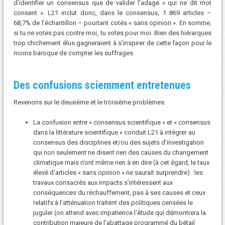
d’identifier un consensus que de valider l’adage « qui ne dit mot
consent ». L21 inclut donc, dans le consensus, 1 869 articles –
68,7% de l’échantillon – pourtant cotés « sans opinion ». En somme,
si tu ne votes pas contre moi, tu votes pour moi. Bien des hiérarques
trop chichement élus gagneraient à s’inspirer de cette façon pour le
moins baroque de compter les suffrages.
Des confusions sciemment entretenues
Revenons sur le deuxième et le troisième problèmes.
La confusion entre « consensus scientifique » et « consensus
dans la littérature scientifique » conduit L21 à intégrer au
consensus des disciplines et/ou des sujets d’investigation
qui non seulement ne disent rien des causes du changement
climatique mais n’ont même rien à en dire (à cet égard, le taux
élevé d’articles « sans opinion » ne saurait surprendre) : les
travaux consacrés aux impacts s’intéressent aux
conséquences du réchauffement, pas à ses causes et ceux
relatifs à l’atténuation traitent des politiques censées le
juguler (on attend avec impatience l’étude qui démontrera la
contribution majeure de l’abattage programmé du bétail