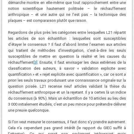
démarche montre en elle-même que tout rapprochement entre une
notion scientifique hautement politisée – le réchauffement
anthropique – et une autre qui ne l’est pas – la tectonique des
plaques – est comparaison plutôt que raison.
Regardons de plus près les catégories entre lesquelles L21 répartit
les articles de son échantillon : lesquelles sont susceptibles
d’étayer le consensus ? Il faut d’abord limiter l’examen aux articles
qui traitent de méthodes d’investigation, c’est-à-dire les seuls
susceptibles de mettre en question la réalité et les causes du
réchauffement
[3]
. Ensuite, il faut envisager les deux extrêmes de la
classification des auteurs, à savoir « validation explicite avec
quantification » et « rejet explicite avec quantification », car ce sont
a
priori
les seuls travaux produisant une connaissance originale sur la
question posée. L21 recense neuf articles validant la thèse du
réchauffement anthropique et un la rejetant. Il y a certes là un indice
du consensus (à 90%). Mais un échantillon de 10 articles au lieu des
3 000 initialement étudiés, c’est un peu mince pour prétendre délivrer
une preuve quelconque.
Si l’on veut mesurer le consensus, il faut donc s’y prendre autrement.
Cela n’a cependant pas grand intérêt (le rapport du GIEC suffit à
l’attester). Ce qui serait non seulement intéressant mais