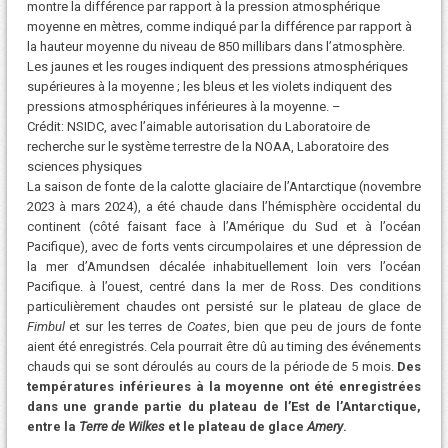
montre la différence par rapport à la pression atmosphérique
moyenne en mètres, comme indiqué par la différence par rapport à
la hauteur moyenne du niveau de 850 millibars dans l’atmosphère.
Les jaunes et les rouges indiquent des pressions atmosphériques
supérieures à la moyenne ; les bleus et les violets indiquent des
pressions atmosphériques inférieures à la moyenne. –
Crédit: NSIDC, avec l’aimable autorisation du Laboratoire de
recherche sur le système terrestre de la NOAA, Laboratoire des
sciences physiques
La saison de fonte de la calotte glaciaire de l’Antarctique (novembre
2023 à mars 2024), a été chaude dans l’hémisphère occidental du
continent (côté faisant face à l’Amérique du Sud et à l’océan
Pacifique), avec de forts vents circumpolaires et une dépression de
la mer d’Amundsen décalée inhabituellement loin vers l’océan
Pacifique. à l’ouest, centré dans la mer de Ross. Des conditions
particulièrement chaudes ont persisté sur le plateau de glace de
Fimbul
et sur les terres de
Coates
, bien que peu de jours de fonte
aient été enregistrés. Cela pourrait être dû au timing des événements
chauds qui se sont déroulés au cours de la période de 5 mois.
Des
températures inférieures à la moyenne ont été enregistrées
dans une grande partie du plateau de l’Est de l’Antarctique,
entre la
Terre de Wilkes
et le plateau de glace
Amery
.