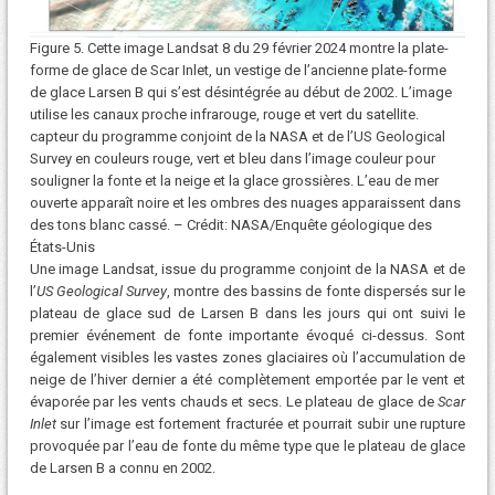
Figure 5. Cette image Landsat 8 du 29 février 2024 montre la plate-
forme de glace de Scar Inlet, un vestige de l’ancienne plate-forme
de glace Larsen B qui s’est désintégrée au début de 2002. L’image
utilise les canaux proche infrarouge, rouge et vert du satellite.
capteur du programme conjoint de la NASA et de l’US Geological
Survey en couleurs rouge, vert et bleu dans l’image couleur pour
souligner la fonte et la neige et la glace grossières. L’eau de mer
ouverte apparaît noire et les ombres des nuages ​​apparaissent dans
des tons blanc cassé. – Crédit: NASA/Enquête géologique des
États-Unis
Une image Landsat, issue du programme conjoint de la NASA et de
l’
US Geological Survey
, montre des bassins de fonte dispersés sur le
plateau de glace sud de Larsen B dans les jours qui ont suivi le
premier événement de fonte importante évoqué ci-dessus. Sont
également visibles les vastes zones glaciaires où l’accumulation de
neige de l’hiver dernier a été complètement emportée par le vent et
évaporée par les vents chauds et secs. Le plateau de glace de
Scar
Inlet
sur l’image est fortement fracturée et pourrait subir une rupture
provoquée par l’eau de fonte du même type que le plateau de glace
de Larsen B a connu en 2002.