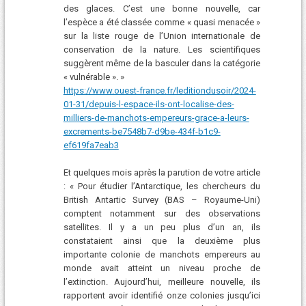
des glaces. C’est une bonne nouvelle, car
l’espèce a été classée comme « quasi menacée »
sur la liste rouge de l’Union internationale de
conservation de la nature. Les scientifiques
suggèrent même de la basculer dans la catégorie
« vulnérable ». »
https://www.ouest-france.fr/leditiondusoir/2024-
01-31/depuis-l-espace-ils-ont-localise-des-
milliers-de-manchots-empereurs-grace-a-leurs-
excrements-be7548b7-d9be-434f-b1c9-
ef619fa7eab3
Et quelques mois après la parution de votre article
: « Pour étudier l’Antarctique, les chercheurs du
British Antartic Survey (BAS – Royaume-Uni)
comptent notamment sur des observations
satellites. Il y a un peu plus d’un an, ils
constataient ainsi que la deuxième plus
importante colonie de manchots empereurs au
monde avait atteint un niveau proche de
l’extinction. Aujourd’hui, meilleure nouvelle, ils
rapportent avoir identifié onze colonies jusqu’ici