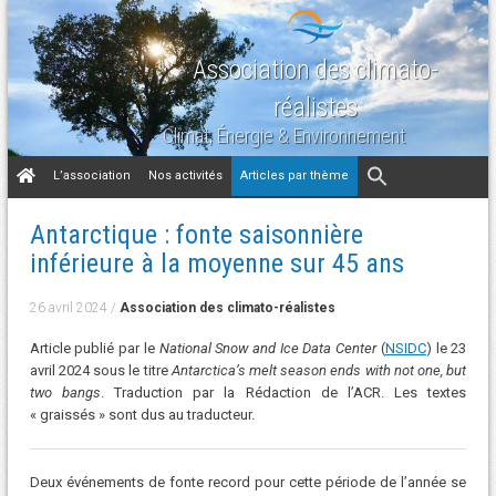
Association des climato-
réalistes
Climat, Énergie & Environnement
Aller
L’association
Nos activités
Articles par thème
au
contenu
Antarctique : fonte saisonnière
inférieure à la moyenne sur 45 ans
26 avril 2024
/
Association des climato-réalistes
Article publié par le
National Snow and Ice Data Center
(
NSIDC
) le 23
avril 2024 sous le titre
Antarctica’s melt season ends with not one, but
two bangs
. Traduction par la Rédaction de l’ACR. Les textes
« graissés » sont dus au traducteur.
Deux événements de fonte record pour cette période de l’année se