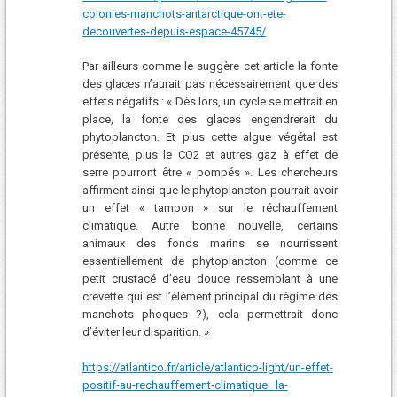
colonies-manchots-antarctique-ont-ete-
decouvertes-depuis-espace-45745/
Par ailleurs comme le suggère cet article la fonte
des glaces n’aurait pas nécessairement que des
effets négatifs : « Dès lors, un cycle se mettrait en
place, la fonte des glaces engendrerait du
phytoplancton. Et plus cette algue végétal est
présente, plus le CO2 et autres gaz à effet de
serre pourront être « pompés ». Les chercheurs
affirment ainsi que le phytoplancton pourrait avoir
un effet « tampon » sur le réchauffement
climatique. Autre bonne nouvelle, certains
animaux des fonds marins se nourrissent
essentiellement de phytoplancton (comme ce
petit crustacé d’eau douce ressemblant à une
crevette qui est l’élément principal du régime des
manchots phoques ?), cela permettrait donc
d’éviter leur disparition. »
https://atlantico.fr/article/atlantico-light/un-effet-
positif-au-rechauffement-climatique–la-