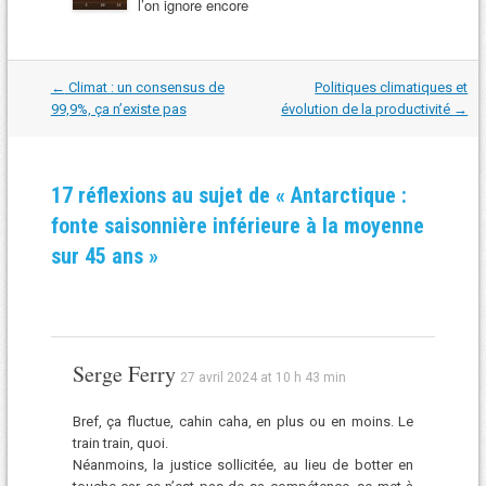
l’on ignore encore
Navigation
←
Climat : un consensus de
Politiques climatiques et
dans
99,9%, ça n’existe pas
évolution de la productivité
→
les
articles
17 réflexions au sujet de «
Antarctique :
fonte saisonnière inférieure à la moyenne
sur 45 ans
»
Serge Ferry
27 avril 2024 at 10 h 43 min
Bref, ça fluctue, cahin caha, en plus ou en moins. Le
train train, quoi.
Néanmoins, la justice sollicitée, au lieu de botter en