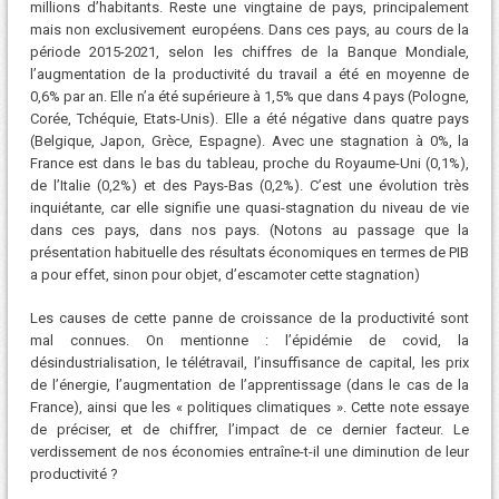
millions d’habitants. Reste une vingtaine de pays, principalement
mais non exclusivement européens. Dans ces pays, au cours de la
période 2015-2021, selon les chiffres de la Banque Mondiale,
l’augmentation de la productivité du travail a été en moyenne de
0,6% par an. Elle n’a été supérieure à 1,5% que dans 4 pays (Pologne,
Corée, Tchéquie, Etats-Unis). Elle a été négative dans quatre pays
(Belgique, Japon, Grèce, Espagne). Avec une stagnation à 0%, la
France est dans le bas du tableau, proche du Royaume-Uni (0,1%),
de l’Italie (0,2%) et des Pays-Bas (0,2%). C’est une évolution très
inquiétante, car elle signifie une quasi-stagnation du niveau de vie
dans ces pays, dans nos pays. (Notons au passage que la
présentation habituelle des résultats économiques en termes de PIB
a pour effet, sinon pour objet, d’escamoter cette stagnation)
Les causes de cette panne de croissance de la productivité sont
mal connues. On mentionne : l’épidémie de covid, la
désindustrialisation, le télétravail, l’insuffisance de capital, les prix
de l’énergie, l’augmentation de l’apprentissage (dans le cas de la
France), ainsi que les « politiques climatiques ». Cette note essaye
de préciser, et de chiffrer, l’impact de ce dernier facteur. Le
verdissement de nos économies entraîne-t-il une diminution de leur
productivité ?