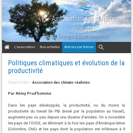
Association des climato-
réalistes
Climat, Énergie & Environnement
Aller
L’association
Nos activités
Articles par thème
au
contenu
Politiques climatiques et évolution de la
productivité
29 avril 2024
/
Association des climato-réalistes
Par Rémy Prud’homme
Dans les pays développés, la productivité, ou du moins la
productivité du travail (le PIB divisé par la population au travail),
augmente peu ou pas depuis une dizaine d’années. On a considéré
les pays de l’OCDE, en éliminant à la fois les pays d’Amérique latine
(Colombie, Chili) et les pays dont la population est inférieure à 9