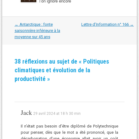
l’on ignore encore
Navigation
←
Antarctique : fonte
Lettre d’Information n° 166
→
dans
saisonnière inférieure à la
les
moyenne sur 45 ans
articles
38 réflexions au sujet de «
Politiques
climatiques et évolution de la
productivité
»
Jack
29 avril 2024 at 18 h 30 min
Il n’était pas besoin d’être diplômé de Polytechnique
pour penser, dès que le mot a été prononcé, que la
décarbonation d’une économie allait avoir un coût