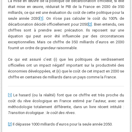
La mise en œuvre de la politique de décarbonation officielle, si elle
était mise en œuvre, réduirait le PIB de la France en 2030 de 350
milliards, ce qui est une évaluation du coût de cette politique pour la
seule année 2030
[1]
. On n’ose pas calculer le coût du 100% de
décarbonation décidé officiellement pour 2050
[2]
. Bien entendu, ces
chiffres sont à prendre avec précaution. Ils reposent sur une
équation qui peut avoir été influencée par des circonstances
exceptionnelles. Mais ce chiffre de 350 milliards d’euros en 2030
fournit un ordre de grandeur raisonnable.
Ce qui est assuré c’est (i) que les politiques de verdissement
officielles ont un impact négatif important sur la productivité des
économies développées, et (ii) que le coût de cet impact en 2030 se
chiffre en centaines de milliards dans un pays comme la France.
[1]
Le hasard (ou la réalité) font que ce chiffre est très proche du
coût du rêve écologique en France estimé par l’auteur, avec une
méthodologie totalement différente, dans un livre récent intitulé :
Transition écologique : le coût des rêves
.
[2]
Il dépasse 1000 milliards d’euros pour la seule année 2050.