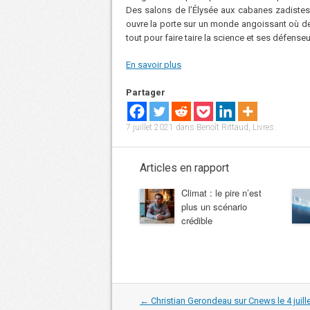
Des salons de l’Élysée aux cabanes zadistes, 
ouvre la porte sur un monde angoissant où de
tout pour faire taire la science et ses défenseu
En savoir plus
Partager
7 juillet 2021
dans
Benoît Rittaud
,
Livres
.
Articles en rapport
Climat : le pire n’est
plus un scénario
crédible
Navigation
←
Christian Gerondeau sur Cnews le 4 juill
dans