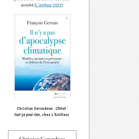
anxiété (
L'art
i
lleur 2025
).
Christian Gerondeau :
Climat :
tout ça pour rien
, chez L’Artilleur.