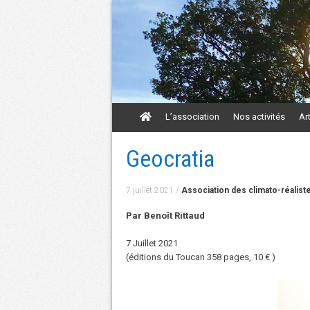
Aller
L’association
Nos activités
Ar
au
contenu
Aller
Geocratia
au
contenu
7 juillet 2021
/
Association des climato-réalist
Par Benoît Rittaud
7 Juillet 2021
(éditions du Toucan 358 pages, 10 € )