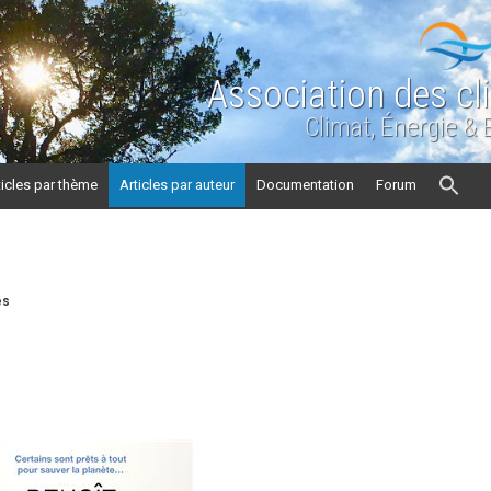
Association des cl
Climat, Énergie &
ticles par thème
Articles par auteur
Documentation
Forum
es