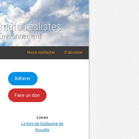
imato-réalistes
 Environnement
Nous contacter
S'abonner
Adhérer
Faire un don
Livres
Le livre de Guillaume de
Rouville