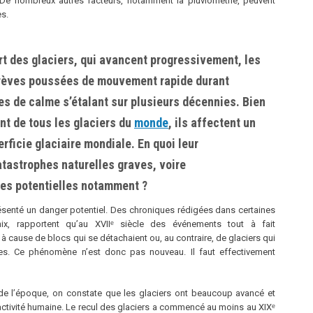
De nombreux autres facteurs, notamment la pluviométrie, peuvent
es.
art des glaciers, qui avancent progressivement, les
brèves poussées de mouvement rapide durant
s de calme s’étalant sur plusieurs décennies. Bien
nt de tous les glaciers du
monde
, ils affectent un
rficie glaciaire mondiale. En quoi leur
tastrophes naturelles graves, voire
tes potentielles notamment ?
résenté un danger potentiel. Des chroniques rédigées dans certaines
x, rapportent quʼau XVIIᵉ siècle des événements tout à fait
 cause de blocs qui se détachaient ou, au contraire, de glaciers qui
ages. Ce phénomène nʼest donc pas nouveau. Il faut effectivement
de lʼépoque, on constate que les glaciers ont beaucoup avancé et
lʼactivité humaine. Le recul des glaciers a commencé au moins au XIXᵉ