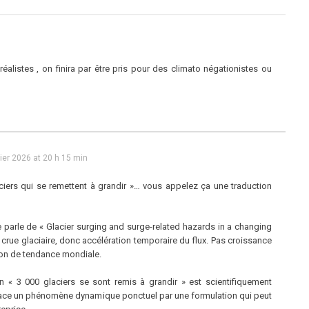
réalistes , on finira par être pris pour des climato négationistes ou
rier 2026 at 20 h 15 min
ciers qui se remettent à grandir »… vous appelez ça une traduction
que parle de « Glacier surging and surge-related hazards in a changing
= crue glaciaire, donc accélération temporaire du flux. Pas croissance
ion de tendance mondiale.
n « 3 000 glaciers se sont remis à grandir » est scientifiquement
lace un phénomène dynamique ponctuel par une formulation qui peut