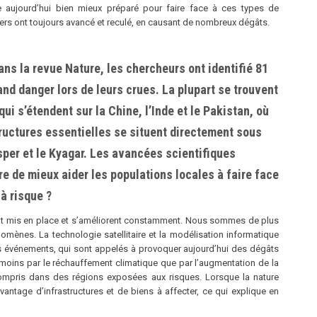
re aujourdʼhui bien mieux préparé pour faire face à ces types de
ers ont toujours avancé et reculé, en causant de nombreux dégâts.
dans la revue Nature, les chercheurs ont identifié 81
and danger lors de leurs crues. La
plupart se trouvent
i s’étendent sur la Chine, l’Inde et le Pakistan, où
ructures essentielles se situent directement sous
isper et le Kyagar. Les avancées scientifiques
e de mieux aider les populations locales à faire face
 à risque ?
nt mis en place et sʼaméliorent constamment. Nous sommes de plus
omènes. La technologie satellitaire et la modélisation informatique
es événements, qui sont appelés à provoquer aujourdʼhui des dégâts
 moins par le réchauffement climatique que par lʼaugmentation de la
compris dans des régions exposées aux risques. Lorsque la nature
antage dʼinfrastructures et de biens à affecter, ce qui explique en