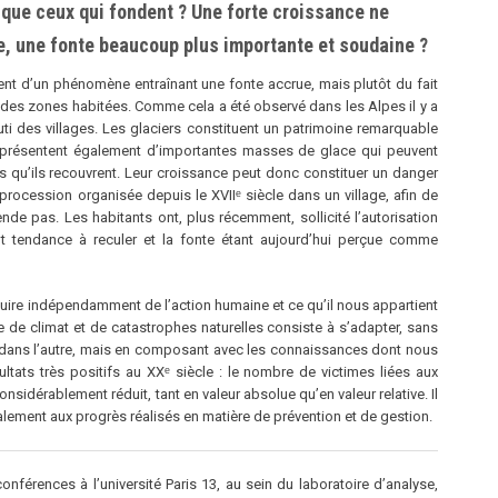
 que ceux qui fondent ? Une forte croissance ne
rme, une fonte beaucoup plus importante et soudaine ?
ent dʼun phénomène entraînant une fonte accrue, mais plutôt du fait
 des zones habitées. Comme cela a été observé dans les Alpes il y a
uti des villages. Les glaciers constituent un patrimoine remarquable
 représentent également dʼimportantes masses de glace qui peuvent
es quʼils recouvrent. Leur croissance peut donc constituer un danger
procession organisée depuis le XVIIᵉ siècle dans un village, afin de
nde pas. Les habitants ont, plus récemment, sollicité lʼautorisation
utôt tendance à reculer et la fonte étant aujourdʼhui perçue comme
oduire indépendamment de lʼaction humaine et ce quʼil nous appartient
e de climat et de catastrophes naturelles consiste à sʼadapter, sans
u dans lʼautre, mais en composant avec les connaissances dont nous
tats très positifs au XXᵉ siècle : le nombre de victimes liées aux
nsidérablement réduit, tant en valeur absolue quʼen valeur relative. Il
alement aux progrès réalisés en matière de prévention et de gestion.
onférences à l’université Paris 13, au sein du laboratoire d’analyse,