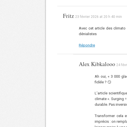
Fritz
23 février 2026 at 20 h 40 min
Avec cet article des climato 
dénialistes
Répondre
Alex Kibkalooo
24 fév
Ah oui, « 3 000 gla
fidèle ? 😏
L’article scientifi
climate ». Surging 
durable. Pas invers
Transformer cela e
imprécis : on remp