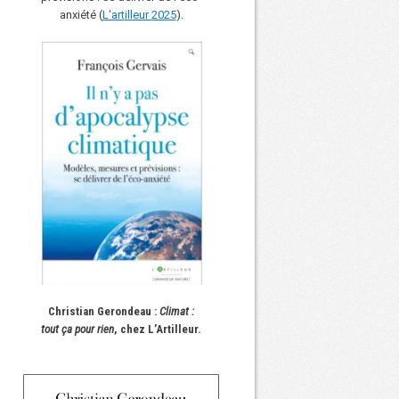
anxiété (
L'art
i
lleur 2025
).
Christian Gerondeau :
Climat :
tout ça pour rien
, chez L’Artilleur.