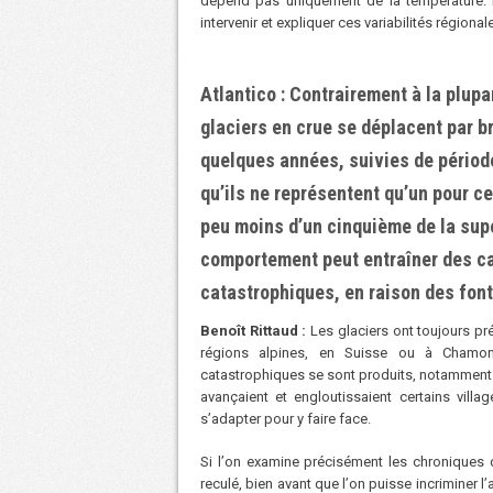
dépend pas uniquement de la température. 
intervenir et expliquer ces variabilités régional
Atlantico : Contrairement à la plup
glaciers en crue se déplacent par 
quelques années, suivies de période
quʼils ne représentent quʼun pour ce
peu moins dʼun cinquième de la supe
comportement peut entraîner des ca
catastrophiques, en raison des fon
Benoît Rittaud :
Les glaciers ont toujours p
régions alpines, en Suisse ou à Chamoni
catastrophiques se sont produits, notamment à
avançaient et engloutissaient certains vill
sʼadapter pour y faire face.
Si lʼon examine précisément les chroniques 
reculé, bien avant que lʼon puisse incriminer 