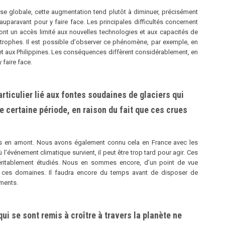
esse globale, cette augmentation tend plutôt à diminuer, précisément
aravant pour y faire face. Les principales difficultés concernent
ont un accès limité aux nouvelles technologies et aux capacités de
strophes. Il est possible dʼobserver ce phénomène, par exemple, en
et aux Philippines. Les conséquences diffèrent considérablement, en
faire face.
particulier lié aux fontes soudaines de glaciers qui
e certaine période, en raison du fait que ces crues
rès en amont. Nous avons également connu cela en France avec les
lʼévénement climatique survient, il peut être trop tard pour agir. Ces
itablement étudiés. Nous en sommes encore, dʼun point de vue
 ces domaines. Il faudra encore du temps avant de disposer de
ements.
qui se sont remis à croître à travers la planète ne