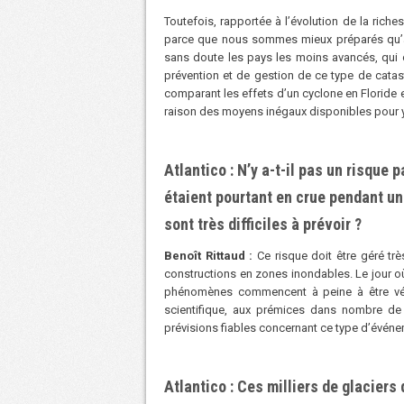
Toutefois, rapportée à lʼévolution de la rich
parce que nous sommes mieux préparés quʼaup
sans doute les pays les moins avancés, qui 
prévention et de gestion de ce type de cata
comparant les effets dʼun cyclone en Floride 
raison des moyens inégaux disponibles pour y 
Atlantico : Nʼy a-t-il pas un risque 
étaient pourtant en crue pendant un
sont très difficiles à prévoir ?
Benoît Rittaud :
Ce risque doit être géré t
constructions en zones inondables. Le jour où 
phénomènes commencent à peine à être vér
scientifique, aux prémices dans nombre de
prévisions fiables concernant ce type dʼévén
Atlantico : Ces milliers de glaciers 