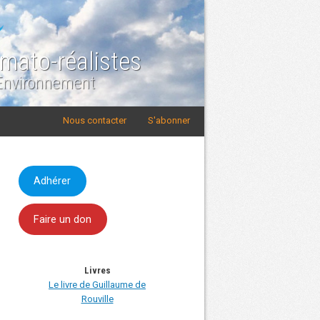
imato-réalistes
 Environnement
Nous contacter
S'abonner
Adhérer
Faire un don
Livres
Le livre de Guillaume de
Rouville