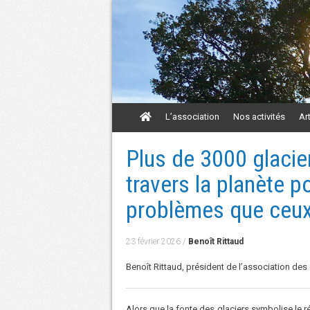
Aller
L’association
Nos activités
Ar
au
contenu
Aller
Plus de 3000 glacie
au
contenu
travers la planète p
problèmes que ceux
23 février 2026
/
Benoît Rittaud
Benoît Rittaud, président de l’association des
Alors que la fonte des glaciers symbolise le 