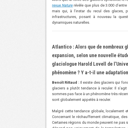
revue
Nature
révèle que plus de 3.000 dʼentre
mais qui, à lʼinstar du recul des glaces,
infrastructures, posant à nouveau la ques
dynamiques naturelles.
Atlantico : Alors que de nombreux gl
expansion, selon une nouvelle étud
glaciologue Harold Lovell de l’Uni
phénomène ? Y a-t-il une adaptatio
Benoît Rittaud :
Il existe des glaciers qui fo
glaciers a plutôt tendance à reculer. Il sʼa
sommes pas face à un phénomène très récent et
sont globalement appelés à reculer.
Malgré cette tendance globale, localement e
Concernant le réchauffement climatique, des 
Certaines régions du monde peuvent ne pas se ré