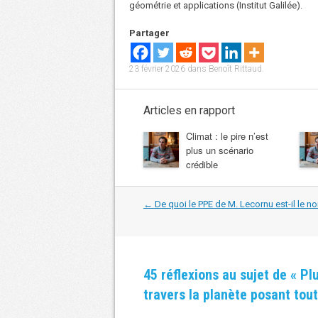
géométrie et applications (Institut Galilée).
Partager
23 février 2026
dans
Benoît Rittaud
.
Articles en rapport
Climat : le pire n’est
plus un scénario
crédible
Navigation
←
De quoi le PPE de M. Lecornu est-il le n
dans
les
articles
45 réflexions au sujet de «
Plu
travers la planète posant tou