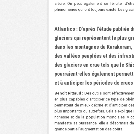
siècle. On peut également se féliciter dʼêt
phénomènes qui ont toujours existé. Les glaci
Atlantico : Dʼaprès lʼétude publiée 
glaciers qui représentent le plus gr
dans les montagnes du Karakoram, qu
des vallées peuplées et des infrast
des glaciers en crue tels que le Sh
pourraient-elles également permettr
et à anticiper les périodes de crues
Benoît Rittaud :
Des outils sont effectiveme
en plus capables dʼanticiper ce type de phén
permettent de mieux décrire et dʼanticiper c
plus importants quʼautrefois. Cela sʼexplique
richesse et de la population mondiales, y 
manifeste sa puissance, elle a désormais dav
grande partie lʼaugmentation des coûts.