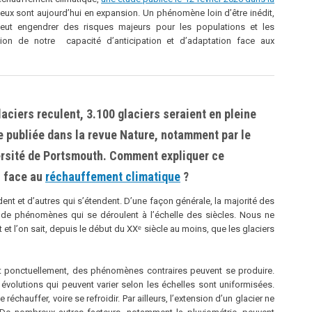
 eux sont aujourdʼhui en expansion. Un phénomène loin dʼêtre inédit,
 peut engendrer des risques majeurs pour les populations et les
tion de notre capacité dʼanticipation et dʼadaptation face aux
aciers reculent, 3.100 glaciers seraient en pleine
e publiée dans la revue Nature, notamment par le
versité de Portsmouth. Comment expliquer ce
n face au
réchauffement climatique
?
ndent et dʼautres qui sʼétendent. Dʼune façon générale, la majorité des
git de phénomènes qui se déroulent à lʼéchelle des siècles. Nous ne
 lʼon sait, depuis le début du XXᵉ siècle au moins, que les glaciers
t ponctuellement, des phénomènes contraires peuvent se produire.
évolutions qui peuvent varier selon les échelles sont uniformisées.
chauffer, voire se refroidir. Par ailleurs, lʼextension dʼun glacier ne