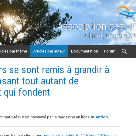
Association des cl
Climat, Énergie &
ticles par thème
Articles par auteur
Documentation
Forum
rs se sont remis à grandir à
osant tout autant de
 qui fondent
 climato-réalistes inteviewé par le magazine en ligne
Atlantico
réchauffement climatique,
une étude publiée le 12 février 2026 dans la