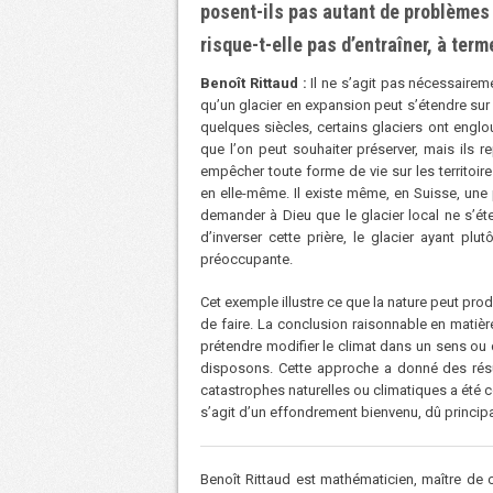
posent-ils pas autant de problèmes
risque-t-elle pas dʼentraîner, à te
Benoît Rittaud :
Il ne sʼagit pas nécessairem
quʼun glacier en expansion peut sʼétendre sur
quelques siècles, certains glaciers ont englo
que lʼon peut souhaiter préserver, mais ils
empêcher toute forme de vie sur les territoir
en elle-même. Il existe même, en Suisse, une 
demander à Dieu que le glacier local ne sʼéte
dʼinverser cette prière, le glacier ayant pl
préoccupante.
Cet exemple illustre ce que la nature peut pr
de faire. La conclusion raisonnable en matièr
prétendre modifier le climat dans un sens o
disposons. Cette approche a donné des résul
catastrophes naturelles ou climatiques a été co
sʼagit dʼun effondrement bienvenu, dû princip
Benoît Rittaud est mathématicien, maître de c