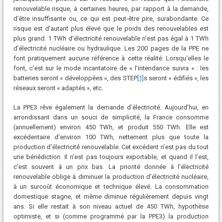
renouvelable risque, à certaines heures, par rapport à la demande,
d’être insuffisante ou, ce qui est peut-être pire, surabondante. Ce
risque est d’autant plus élevé que le poids des renouvelables est
plus grand. 1 TWh d’électricité renouvelable n’est pas égal à 1 TWh
d’électricité nucléaire ou hydraulique. Les 200 pages de la PPE ne
font pratiquement aucune référence à cette réalité. Lorsqu’elles le
font, c’est sur le mode incantatoire de « l’intendance suivra » : les
batteries seront « développées », des STEP
[1]
s seront « édifiés », les
réseaux seront « adaptés », etc.
La PPE3 rêve également la demande d’électricité. Aujourd’hui, en
arrondissant dans un souci de simplicité, la France consomme
(annuellement) environ 450 TWh, et produit 550 TWh. Elle est
excédentaire d’environ 100 TWh, nettement plus que toute la
production d’électricité renouvelable. Cet excédent n’est pas du tout
une bénédiction. Il n’est pas toujours exportable, et quand il l’est,
c’est souvent à un prix bas. La priorité donnée à l’électricité
renouvelable oblige à diminuer la production d’électricité nucléaire,
à un surcoût économique et technique élevé. La consommation
domestique stagne, et même diminue régulièrement depuis vingt
ans. Si elle restait à son niveau actuel de 450 TWh, hypothèse
optimiste, et si (comme programmé par la PPE3) la production