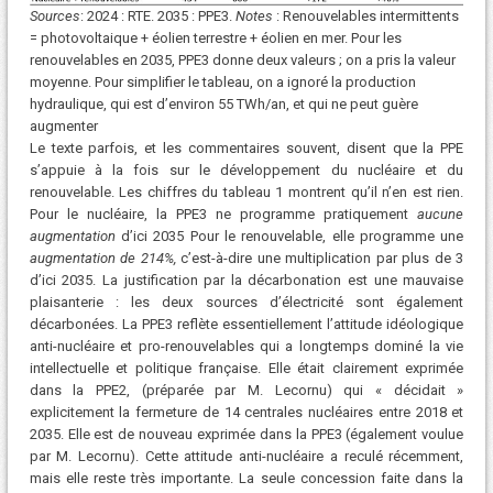
Sources
: 2024 : RTE. 2035 : PPE3.
Notes
: Renouvelables intermittents
= photovoltaique + éolien terrestre + éolien en mer. Pour les
renouvelables en 2035, PPE3 donne deux valeurs ; on a pris la valeur
moyenne. Pour simplifier le tableau, on a ignoré la production
hydraulique, qui est d’environ 55 TWh/an, et qui ne peut guère
augmenter
Le texte parfois, et les commentaires souvent, disent que la PPE
s’appuie à la fois sur le développement du nucléaire et du
renouvelable. Les chiffres du tableau 1 montrent qu’il n’en est rien.
Pour le nucléaire, la PPE3 ne programme pratiquement
aucune
augmentation
d’ici 2035 Pour le renouvelable, elle programme une
augmentation de 214%,
c’est-à-dire une multiplication par plus de 3
d’ici 2035. La justification par la décarbonation est une mauvaise
plaisanterie : les deux sources d’électricité sont également
décarbonées. La PPE3 reflète essentiellement l’attitude idéologique
anti-nucléaire et pro-renouvelables qui a longtemps dominé la vie
intellectuelle et politique française. Elle était clairement exprimée
dans la PPE2, (préparée par M. Lecornu) qui « décidait »
explicitement la fermeture de 14 centrales nucléaires entre 2018 et
2035. Elle est de nouveau exprimée dans la PPE3 (également voulue
par M. Lecornu). Cette attitude anti-nucléaire a reculé récemment,
mais elle reste très importante. La seule concession faite dans la