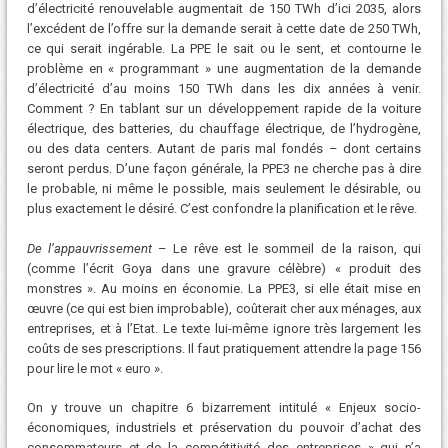
d’électricité renouvelable augmentait de 150 TWh d’ici 2035, alors
l’excédent de l’offre sur la demande serait à cette date de 250 TWh,
ce qui serait ingérable. La PPE le sait ou le sent, et contourne le
problème en « programmant » une augmentation de la demande
d’électricité d’au moins 150 TWh dans les dix années à venir.
Comment ? En tablant sur un développement rapide de la voiture
électrique, des batteries, du chauffage électrique, de l’hydrogène,
ou des data centers. Autant de paris mal fondés – dont certains
seront perdus. D’une façon générale, la PPE3 ne cherche pas à dire
le probable, ni même le possible, mais seulement le désirable, ou
plus exactement le désiré. C’est confondre la planification et le rêve.
De l’appauvrissement
– Le rêve est le sommeil de la raison, qui
(comme l’écrit Goya dans une gravure célèbre) « produit des
monstres ». Au moins en économie. La PPE3, si elle était mise en
œuvre (ce qui est bien improbable), coûterait cher aux ménages, aux
entreprises, et à l’Etat. Le texte lui-même ignore très largement les
coûts de ses prescriptions. Il faut pratiquement attendre la page 156
pour lire le mot « euro ».
On y trouve un chapitre 6 bizarrement intitulé « Enjeux socio-
économiques, industriels et préservation du pouvoir d’achat des
consommateurs et de la compétitivité des entreprises » qui n’a