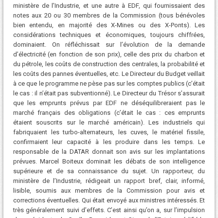
ministère de l’Industrie, et une autre à EDF, qui fournissaient des
notes aux 20 ou 30 membres de la Commission (tous bénévoles
bien entendu, en majorité des X-Mines ou des X-Ponts). Les
considérations techniques et économiques, toujours chiffrées,
dominaient. On réfléchissait sur l’évolution de la demande
d’électricité (en fonction de son prix), celle des prix du charbon et
du pétrole, les coûts de construction des centrales, la probabilité et
les coûts des pannes éventuelles, etc. Le Directeur du Budget veillait
à ce que le programme ne pèse pas sur les comptes publics (c’était
le cas : il n’était pas subventionné). Le Directeur du Trésor s’assurait
que les emprunts prévus par EDF ne déséquilibreraient pas le
marché français des obligations (c’était le cas : ces emprunts
étaient souscrits sur le marché américain). Les industriels qui
fabriquaient les turbo-alternateurs, les cuves, le matériel fissile,
confirmaient leur capacité à les produire dans les temps. Le
responsable de la DATAR donnait son avis sur les implantations
prévues. Marcel Boiteux dominait les débats de son intelligence
supérieure et de sa connaissance du sujet. Un rapporteur, du
ministère de l’Industrie, rédigeait un rapport bref, clair, informé,
lisible, soumis aux membres de la Commission pour avis et
corrections éventuelles. Qui était envoyé aux ministres intéressés. Et
très généralement suivi d’effets. C’est ainsi qu’on a, sur l’impulsion