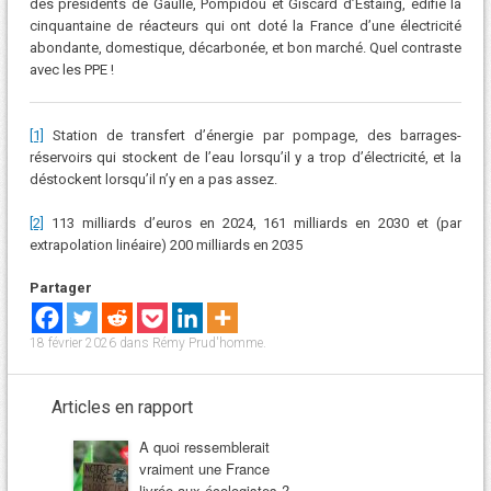
des présidents de Gaulle, Pompidou et Giscard d’Estaing, édifié la
cinquantaine de réacteurs qui ont doté la France d’une électricité
abondante, domestique, décarbonée, et bon marché. Quel contraste
avec les PPE !
[1]
Station de transfert d’énergie par pompage, des barrages-
réservoirs qui stockent de l’eau lorsqu’il y a trop d’électricité, et la
déstockent lorsqu’il n’y en a pas assez.
[2]
113 milliards d’euros en 2024, 161 milliards en 2030 et (par
extrapolation linéaire) 200 milliards en 2035
Partager
18 février 2026
dans
Rémy Prud'homme
.
Articles en rapport
A quoi ressemblerait
vraiment une France
livrée aux écologistes ?