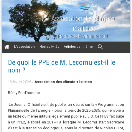
Association des climato-
réalistes
Climat, Énergie & Environnement
Aller
L’association
Nos activités
Articles par thème
au
contenu
De quoi le PPE de M. Lecornu est-il le
nom ?
18 février 2026
/
Association des climato-réalistes
Rémy Prud’homme
Le Journal Officiel vient de publier un décret sur la « Programmation
Pluriannuelle de l’Energie » pour la période 2025-2035, qui renvoie à
un texte du même intitulé, également publié au J.O. Ce PPE3 fait suite
à un PPE2, élaboré en 2017-18, lorsque M. Lecornu était Secrétaire
d’Etat à la transition écologique, sous la direction de Nicolas Hulot,