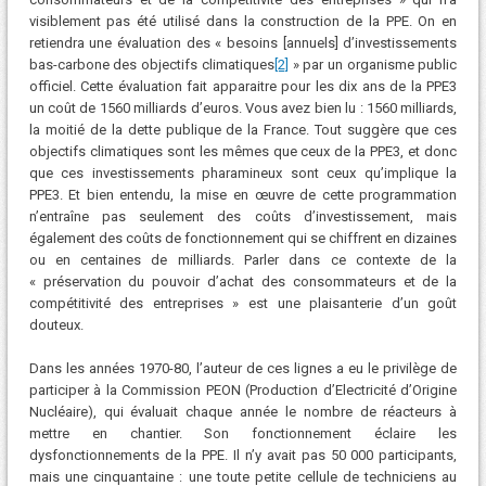
visiblement pas été utilisé dans la construction de la PPE. On en
retiendra une évaluation des « besoins [annuels] d’investissements
bas-carbone des objectifs climatiques
[2]
» par un organisme public
officiel. Cette évaluation fait apparaitre pour les dix ans de la PPE3
un coût de 1560 milliards d’euros. Vous avez bien lu : 1560 milliards,
la moitié de la dette publique de la France. Tout suggère que ces
objectifs climatiques sont les mêmes que ceux de la PPE3, et donc
que ces investissements pharamineux sont ceux qu’implique la
PPE3. Et bien entendu, la mise en œuvre de cette programmation
n’entraîne pas seulement des coûts d’investissement, mais
également des coûts de fonctionnement qui se chiffrent en dizaines
ou en centaines de milliards. Parler dans ce contexte de la
« préservation du pouvoir d’achat des consommateurs et de la
compétitivité des entreprises » est une plaisanterie d’un goût
douteux.
Dans les années 1970-80, l’auteur de ces lignes a eu le privilège de
participer à la Commission PEON (Production d’Electricité d’Origine
Nucléaire), qui évaluait chaque année le nombre de réacteurs à
mettre en chantier. Son fonctionnement éclaire les
dysfonctionnements de la PPE. Il n’y avait pas 50 000 participants,
mais une cinquantaine : une toute petite cellule de techniciens au