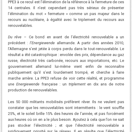
PPE3 à ce recul est l’élimination de la référence à la fermeture de ces
14 centrales. Il n’est cependant pas très sérieux de présenter
l’élimination du mot « fermeture » comme un pas majeur dans le
recours au nucléaire, à égalité avec le triplement du recours aux
renouvelables.
Du rêve
– Ce bond en avant de l’électricité renouvelable a un
précédent :
l’Energiewende
allemande. A partir des années 2010,
l’Allemagne s’est jetée à corps perdu dans le tout-renouvelable. Le
résultat a été catastrophique : envolée des prix, dépendance au gaz
russe, électricité très carbonée, recours aux importations, etc. Le
gouvernement allemand lui-même vient enfin de reconnaître
publiquement qu’il s’est lourdement trompé, et cherche à faire
marche arrière. La PPE3 refuse de voir cette réalité, et programme
une
Energiewende
française : un
triplement
en dix ans de notre
production de renouvelables.
Les 50 000 militants mobilisés préfèrent rêver. Ils ne veulent pas
constater que les renouvelables sont intermittents : le vent souffle
25%, et le soleil brille 15% des heures de l’année, et pas forcément
aux heures où on en a le plus besoin. Ajoutez à cela que l’on ne sait
pas stocker l’électricité ; et que l’électricité renouvelable a
juridiquement priorité sur le réseau. Il en résulte que l’électricité