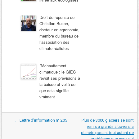
Droit de réponse de
Christian Buson,
docteur en agronomie,
membre du bureau de
l’association des
climato-réalistes
Réchauffement
climatique : le GIEC
revoit ses prévisions à
la baisse et voilà ce
que cela signifie
vraiment
Navigation
←
Lettre d’information n° 205
Plus de 3000 glaciers se sont
dans
remis à grandir à travers la
les
planète posant tout autant de
articles
problèmes que ceux qui