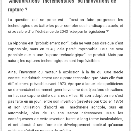
Améliorations “incrémentales” ou innovations de
rupture ?
La question qui se pose est : “peut-on faire progresser les
technologies des batteries pour combler ses handicaps actuels, et
si possible d’ici l’échéance de 2040 fixée par le législateur ?”
La réponse est “probablement non”. Cela ne veut pas dire que c’est
impossible, mais en 2040, cela paraît improbable. Cela ne sera
possible que si une “rupture technologique” se produit. Mais par
nature, les ruptures technologiques sont imprévisibles.
Ainsi, l’invention du moteur à explosion à la fin du XIXe siècle
constitue indubitablement une rupture technologique. Mais elle était
difficilement prévisible avant 1870, époque à laquelle les politiciens
se demandaient comment gérer le volume de déjections chevalines
en hausse exponentielle dans nos villes. Et son adoption ne s’est
pas faite en un jour : entre son invention (brevetée par Otto en 1876)
et son utilisation, d’abord en machinerie agricole, puis en
automobile, plus de 15 ans seront nécessaires. Mais les
conséquences de cette invention furent à long terme incalculables,
et ont abouti à une forme de développement sociétal qu’aucun
politicien n’était en mesure de prédire.