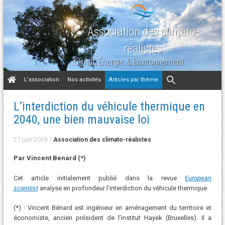
Association des climato-
réalistes
Climat, Énergie & Environnement
Aller
L’association
Nos activités
Articles par thème
au
contenu
L’interdiction du véhicule thermique en
2040, une bien mauvaise loi
27 juin 2019
/
Association des climato-réalistes
Par Vincent Benard (*)
Cet article initialement publié dans la revue
European
scientist
analyse en profondeur l’interdiction du véhicule thermique.
(*) : Vincent Bénard est ingénieur en aménagement du territoire et
économiste, ancien président de l’institut Hayek (Bruxelles). Il a