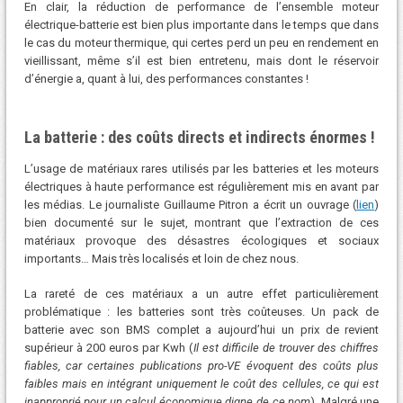
En clair, la réduction de performance de l’ensemble moteur
électrique-batterie est bien plus importante dans le temps que dans
le cas du moteur thermique, qui certes perd un peu en rendement en
vieillissant, même s’il est bien entretenu, mais dont le réservoir
d’énergie a, quant à lui, des performances constantes !
La batterie : des coûts directs et indirects énormes !
L’usage de matériaux rares utilisés par les batteries et les moteurs
électriques à haute performance est régulièrement mis en avant par
les médias. Le journaliste Guillaume Pitron a écrit un ouvrage (
lien
)
bien documenté sur le sujet, montrant que l’extraction de ces
matériaux provoque des désastres écologiques et sociaux
importants… Mais très localisés et loin de chez nous.
La rareté de ces matériaux a un autre effet particulièrement
problématique : les batteries sont très coûteuses. Un pack de
batterie avec son BMS complet a aujourd’hui un prix de revient
supérieur à 200 euros par Kwh (
Il est difficile de trouver des chiffres
fiables, car certaines publications pro-VE évoquent des coûts plus
faibles mais en intégrant uniquement le coût des cellules, ce qui est
inapproprié pour un calcul économique digne de ce nom
). Malgré une