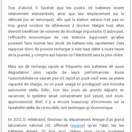
Tout d’abord, il faudrait que les packs de batteries soient
relativement standardisés, ainsi que leur emplacement sur le
véhicule (ou en remorque), afin que la station service n’ait pas un
trop grand nombre de références à stocker. Malgré tout, elles
devront bénéficier de volumes de stockage importants. D’autre part,
l’efficacité économique de ces stations supposent qu’elles
puissent faire tourner leur stock de batterie très rapidement. Cela
suppose donc de pouvoir recharger à très haut débit à toute heure
de la journée, y compris aux heures où l’électricité sera la plus chère.
Mais qui dit recharge rapide et fréquente des batteries dit aussi
dégradation plus rapide de leurs performances. Aussi
l’automobiliste ne saurait pas s’il reçoit un pack neuf avec sa pleine
capacité de charge, ou un pack usagé lui prodiguant une moindre
autonomie réelle. Enfin, lors des jours de grands départs en
vacances, le système serait certainement soit saturé, soit sous-
approvisionné. Bref, il y a encore beaucoup d’inconnues sur la
faisabilité réelle de ce modèle, tant technique qu’économique.
En 2012, D. Hillebrand, directeur du département énergie d’un grand
laboratoire national US, affirmait (
source
) qu’en l’état, les les
batteries étaient 20 fois trop chères pour qu’un business