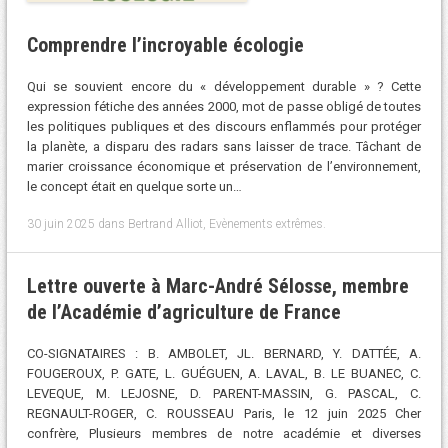
Comprendre l’incroyable écologie
Qui se souvient encore du « développement durable » ? Cette
expression fétiche des années 2000, mot de passe obligé de toutes
les politiques publiques et des discours enflammés pour protéger
la planète, a disparu des radars sans laisser de trace. Tâchant de
marier croissance économique et préservation de l’environnement,
le concept était en quelque sorte un…
30 juin 2025
dans
Bertrand Alliot
,
Evènements extrêmes
.
Lettre ouverte à Marc-André Sélosse, membre
de l’Académie d’agriculture de France
CO-SIGNATAIRES : B. AMBOLET, JL. BERNARD, Y. DATTÉE, A.
FOUGEROUX, P. GATE, L. GUÉGUEN, A. LAVAL, B. LE BUANEC, C.
LEVEQUE, M. LEJOSNE, D. PARENT-MASSIN, G. PASCAL, C.
REGNAULT-ROGER, C. ROUSSEAU Paris, le 12 juin 2025 Cher
confrère, Plusieurs membres de notre académie et diverses