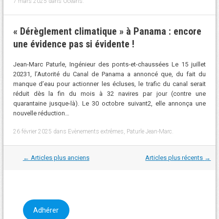
7 mars 2025
dans
Océans
.
« Dérèglement climatique » à Panama : encore
une évidence pas si évidente !
Jean-Marc Paturle, Ingénieur des ponts-et-chaussées Le 15 juillet
20231, l’Autorité du Canal de Panama a annoncé que, du fait du
manque d’eau pour actionner les écluses, le trafic du canal serait
réduit dès la fin du mois à 32 navires par jour (contre une
quarantaine jusque-là). Le 30 octobre suivant2, elle annonça une
nouvelle réduction…
26 février 2025
dans
Evènements extrêmes
,
Paturle Jean-Marc
.
Navigation
←
Articles plus anciens
Articles plus récents
→
dans
les
articles
Adhérer