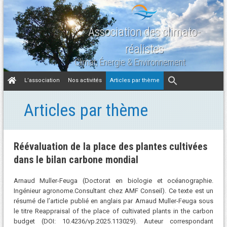
Association des climato-
réalistes
Climat, Énergie & Environnement
Aller
L’association
Nos activités
Articles par thème
au
contenu
Articles par thème
Réévaluation de la place des plantes cultivées
dans le bilan carbone mondial
Arnaud Muller-Feuga (Doctorat en biologie et océanographie.
Ingénieur agronome.Consultant chez AMF Conseil). Ce texte est un
résumé de l’article publié en anglais par Arnaud Muller-Feuga sous
le titre Reappraisal of the place of cultivated plants in the carbon
budget (DOI: 10.4236/vp.2025.113029). Auteur correspondant