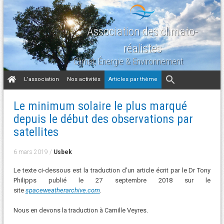
Association des climato-
réalistes
Climat, Énergie & Environnement
Aller
L’association
Nos activités
Articles par thème
au
contenu
Le minimum solaire le plus marqué
depuis le début des observations par
satellites
6 mars 2019
/
Usbek
Le texte ci-dessous est la traduction d’un article écrit par le Dr Tony
Philipps publié le 27 septembre 2018 sur le
site
spaceweatherarchive.com
.
Nous en devons la traduction à Camille Veyres.