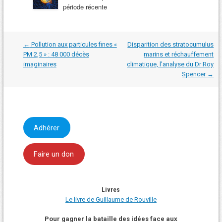
période récente
Navigation
←
Pollution aux particules fines «
Disparition des stratocumulus
dans
PM 2,5 » : 48 000 décès
marins et réchauffement
les
imaginaires
climatique, l’analyse du Dr Roy
articles
Spencer
→
Adhérer
Faire un don
Livres
Le livre de Guillaume de Rouville
Pour gagner la bataille des idées face aux