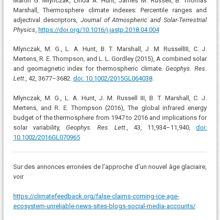
Martin G. Mlynczak, Linda A. Hunt, James M. Russell, B. Thomas
Marshall, Thermosphere climate indexes: Percentile ranges and
adjectival descriptors,
Journal of Atmospheric and Solar-Terrestrial
Physics
,
https://doi.org/10.1016/j.jastp.2018.04.004
Mlynczak, M. G., L. A. Hunt, B. T. Marshall, J. M. RussellIII, C. J.
Mertens, R. E. Thompson, and L. L. Gordley (2015), A combined solar
and geomagnetic index for thermospheric climate.
Geophys. Res.
Lett.
, 42, 3677–3682.
doi: 10.1002/2015GL064038
.
Mlynczak, M. G., L. A. Hunt, J. M. Russell III, B. T. Marshall, C. J.
Mertens, and R. E. Thompson (2016), The global infrared energy
budget of the thermosphere from 1947 to 2016 and implications for
solar variability,
Geophys. Res. Lett
., 43, 11,934–11,940,
doi:
10.1002/2016GL070965
Sur des annonces erronées de l’approche d’un nouvel âge glaciaire,
voir
https://climatefeedback.org/false-claims-coming-ice-age-
ecosystem-unreliable-news-sites-blogs-social-media-accounts/