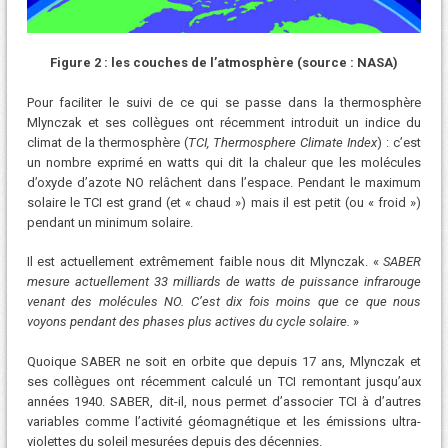
Figure 2 : les couches de l’atmosphère (source : NASA)
Pour faciliter le suivi de ce qui se passe dans la thermosphère
Mlynczak et ses collègues ont récemment introduit un indice du
climat de la thermosphère (
TCI, Thermosphere Climate Index
) : c’est
un nombre exprimé en watts qui dit la chaleur que les molécules
d’oxyde d’azote NO relâchent dans l’espace. Pendant le maximum
solaire le TCI est grand (et « chaud ») mais il est petit (ou « froid »)
pendant un minimum solaire.
Il est actuellement extrêmement faible nous dit Mlynczak. «
SABER
mesure actuellement 33 milliards de watts de puissance infrarouge
venant des molécules NO. C’est dix fois moins que ce que nous
voyons pendant des phases plus actives du cycle solaire.
»
Quoique SABER ne soit en orbite que depuis 17 ans, Mlynczak et
ses collègues ont récemment calculé un TCI remontant jusqu’aux
années 1940. SABER, dit-il, nous permet d’associer TCI à d’autres
variables comme l’activité géomagnétique et les émissions ultra-
violettes du soleil mesurées depuis des décennies.