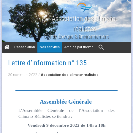
Association des climato-
réalistes
Climat, Énergie & Environnement
Aller
L’association
Nos activités
Articles par thème
au
contenu
Lettre d’information n° 135
30 novembre 2022
/
Association des climato-réalistes
Assemblée Générale
L’Assemblée Générale de l’Association des
Climato-Réalistes se tiendra :
Vendredi 9 décembre 2022 de 14h à 18h