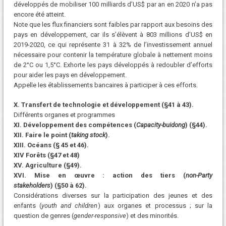
développés de mobiliser 100 milliards d’US$ par an en 2020 n’a pas
encore été atteint.
Note que les flux financiers sont faibles par rapport aux besoins des
pays en développement, car ils s’élèvent à 803 millions d’US$ en
2019-2020, ce qui représente 31 à 32% de l’investissement annuel
nécessaire pour contenir la température globale à nettement moins
de 2°C ou 1,5°C. Exhorte les pays développés à redoubler d’efforts
pour aider les pays en développement.
Appelle les établissements bancaires à participer à ces efforts.
X. Transfert de technologie et développement (§41 à 43).
Différents organes et programmes
XI. Développement des compétences (
Capacity-buidong
) (§44).
XII. Faire le point (
taking stock
).
XIII. Océans (§ 45 et 46).
XIV Forêts (§47 et 48)
XV. Agriculture (§49).
XVI. Mise en œuvre : action des tiers (
non-Party
stakeholders
) (§50 à 62).
Considérations diverses sur la participation des jeunes et des
enfants (
youth and children
) aux organes et processus ; sur la
question de genres (
gender-responsive
) et des minorités.