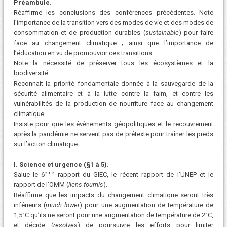
Préambule
.
Réaffirme les conclusions des conférences précédentes. Note
l’importance de la transition vers des modes de vie et des modes de
consommation et de production durables (
sustainable
) pour faire
face au changement climatique ; ainsi que l’importance de
l’éducation en vu de promouvoir ces transitions.
Note la nécessité de préserver tous les écosystèmes et la
biodiversité.
Reconnait la priorité fondamentale donnée à la sauvegarde de la
sécurité alimentaire et à la lutte contre la faim, et contre les
vulnérabilités de la production de nourriture face au changement
climatique.
Insiste pour que les évènements géopolitiques et le recouvrement
après la pandémie ne servent pas de prétexte pour traîner les pieds
sur l’action climatique.
I. Science et urgence (§1 à 5).
ème
Salue le 6
rapport du GIEC, le récent rapport de l’UNEP et le
rapport de l’OMM (
liens fournis
).
Réaffirme que les impacts du changement climatique seront très
inférieurs (
much lower
) pour une augmentation de température de
1,5°C qu’ils ne seront pour une augmentation de température de 2°C,
et décide (
resolves
) de poursuivre les efforts pour limiter