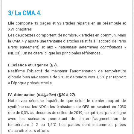
3/ La CMA.4.
Elle comporte 13 pages et 93 articles répartis en un préambule et
XVII chapitres
Les deux textes comportent de nombreux articles en commun. Mais
la CMA.4 y ajoute une trentaine d’articles relatifs à l’accord de Paris
(
Paris agreement
) et aux «
nationnally determined contributions
»
(NDCs). On ne citera ici que les principales références.
I. Science et urgence (§7).
Réaffirme l’objectif de maintenir l’augmentation de température
globale bien au-dessous de 2°C et de tendre vers 1,5°C par rapport
à l’époque préindustrielle.
IV. Atténuation (
mitigation
) (§20 à 27).
Note avec sérieuse inquiétude que selon le dernier rapport de
synthèse sur les NDCs les émissions de GES ne seraient en 2030
que de 0,3% au-dessous de celles de 2019, ce qui n’est pas en ligne
avec les scénarios permettant de limiter l’augmentation de
température à 2 ou 1,5°C. Les parties sont instamment priées
d’accroître leurs efforts.