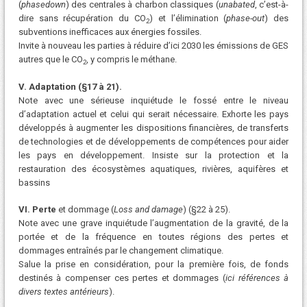
(
phasedown
) des centrales à charbon classiques (
unabated
, c’est-à-
dire sans récupération du CO
) et l’élimination (
phase-out
) des
2
subventions inefficaces aux énergies fossiles.
Invite à nouveau les parties à réduire d’ici 2030 les émissions de GES
autres que le CO
, y compris le méthane.
2
V. Adaptation (§17 à 21).
Note avec une sérieuse inquiétude le fossé entre le niveau
d’adaptation actuel et celui qui serait nécessaire. Exhorte les pays
développés à augmenter les dispositions financières, de transferts
de technologies et de développements de compétences pour aider
les pays en développement. Insiste sur la protection et la
restauration des écosystèmes aquatiques, rivières, aquifères et
bassins
VI. Perte
et dommage (
Loss and damage
) (§22 à 25).
Note avec une grave inquiétude l’augmentation de la gravité, de la
portée et de la fréquence en toutes régions des pertes et
dommages entraînés par le changement climatique.
Salue la prise en considération, pour la première fois, de fonds
destinés à compenser ces pertes et dommages (
ici références à
divers textes antérieurs
).