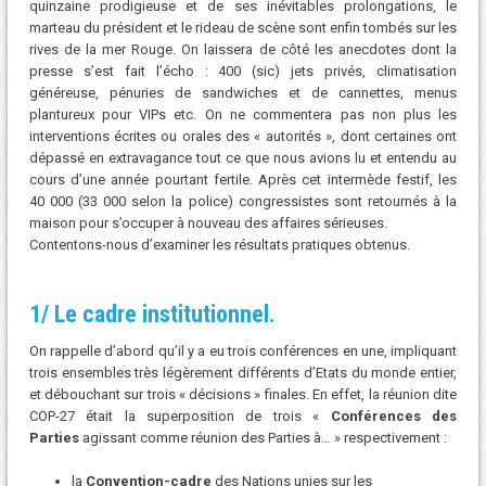
quinzaine prodigieuse et de ses inévitables prolongations, le
marteau du président et le rideau de scène sont enfin tombés sur les
rives de la mer Rouge. On laissera de côté les anecdotes dont la
presse s’est fait l’écho : 400 (sic) jets privés, climatisation
généreuse, pénuries de sandwiches et de cannettes, menus
plantureux pour VIPs etc. On ne commentera pas non plus les
interventions écrites ou orales des « autorités », dont certaines ont
dépassé en extravagance tout ce que nous avions lu et entendu au
cours d’une année pourtant fertile. Après cet intermède festif, les
40 000 (33 000 selon la police) congressistes sont retournés à la
maison pour s’occuper à nouveau des affaires sérieuses.
Contentons-nous d’examiner les résultats pratiques obtenus.
1/ Le cadre institutionnel
.
On rappelle d’abord qu’il y a eu trois conférences en une, impliquant
trois ensembles très légèrement différents d’Etats du monde entier,
et débouchant sur trois « décisions » finales. En effet, la réunion dite
COP-27 était la superposition de trois «
Conférences des
Parties
agissant comme réunion des Parties à… » respectivement :
la
Convention-cadre
des Nations unies sur les