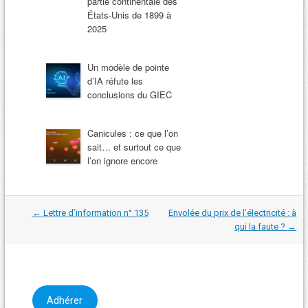
partie continentale des
États-Unis de 1899 à
2025
Un modèle de pointe
d’IA réfute les
conclusions du GIEC
Canicules : ce que l’on
sait… et surtout ce que
l’on ignore encore
Navigation
←
Lettre d’information n° 135
Envolée du prix de l’électricité : à
dans
qui la faute ?
→
les
articles
Adhérer