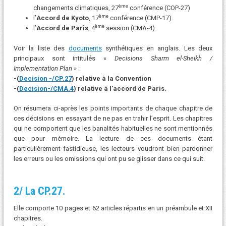
ème
changements climatiques, 27
conférence (COP-27)
ème
l’
Accord de Kyoto
, 17
conférence (CMP-17).
ème
l’
Accord de Paris
, 4
session (CMA-4).
Voir la liste des
documents
synthétiques en anglais. Les deux
principaux sont intitulés «
Decisions Sharm el-Sheikh /
Implementation Plan
» :
-(
Decision -/CP.27
) relative à la Convention
-(
Decision-/CMA.4
) relative à l’accord de Paris.
On résumera ci-après les points importants de chaque chapitre de
ces décisions en essayant de ne pas en trahir l’esprit. Les chapitres
qui ne comportent que les banalités habituelles ne sont mentionnés
que pour mémoire. La lecture de ces documents étant
particulièrement fastidieuse, les lecteurs voudront bien pardonner
les erreurs ou les omissions qui ont pu se glisser dans ce qui suit.
2/ La CP.27
.
Elle comporte 10 pages et 62 articles répartis en un préambule et XII
chapitres.