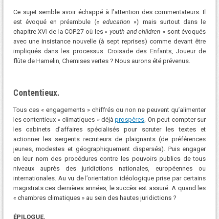
Ce sujet semble avoir échappé à l’attention des commentateurs. Il
est évoqué en préambule («
education
») mais surtout dans le
chapitre XVI de la COP.27 où les «
youth and children
» sont évoqués
avec une insistance nouvelle (à sept reprises) comme devant être
impliqués dans les processus. Croisade des Enfants, Joueur de
flûte de Hamelin, Chemises vertes ? Nous aurons été prévenus.
Contentieux.
Tous ces « engagements » chiffrés ou non ne peuvent qu’alimenter
les contentieux « climatiques » déjà
prospères
. On peut compter sur
les cabinets d’affaires spécialisés pour scruter les textes et
actionner les sergents recruteurs de plaignants (de préférences
jeunes, modestes et géographiquement dispersés). Puis engager
en leur nom des procédures contre les pouvoirs publics de tous
niveaux auprès des juridictions nationales, européennes ou
internationales. Au vu de l’orientation idéologique prise par certains
magistrats ces dernières années, le succès est assuré. A quand les
« chambres climatiques » au sein des hautes juridictions ?
É
PILOGUE.