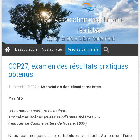
Association des climato-
réalistes
Climat, Énergie & Environnement
Aller
L’association
Nos activités
Articles par thème
au
contenu
COP27, examen des résultats pratiques
obtenus
1 décembre 2022
/
Association des climato-réalistes
Par MD
» Le monde assistera-t-il toujours
aux mêmes scènes jouées sur d’autres théâtres ? »
(marquis de Custine, lettres de Russie, 1839).
Nous commençons à être habitués au rituel. Au terme d’une