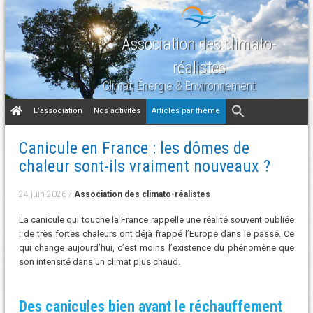
Association des climato-
réalistes
Climat, Énergie & Environnement
Aller
L’association
Nos activités
Articles par thème
au
contenu
Canicule en France : les dômes de
chaleur sont-ils vraiment nouveaux ?
24 juin 2026
/
Association des climato-réalistes
La canicule qui touche la France rappelle une réalité souvent oubliée
: de très fortes chaleurs ont déjà frappé l’Europe dans le passé. Ce
qui change aujourd’hui, c’est moins l’existence du phénomène que
son intensité dans un climat plus chaud.
Des canicules bien avant le réchauffement