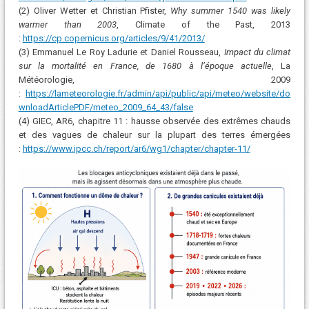
(2) Oliver Wetter et Christian Pfister,
Why summer 1540 was likely
warmer than 2003
, Climate of the Past, 2013
:
https://cp.copernicus.org/articles/9/41/2013/
(3) Emmanuel Le Roy Ladurie et Daniel Rousseau,
Impact du climat
sur la mortalité en France, de 1680 à l’époque actuelle
, La
Météorologie, 2009
:
https://lameteorologie.fr/admin/api/public/api/meteo/website/do
wnloadArticlePDF/meteo_2009_64_43/false
(4) GIEC, AR6, chapitre 11 : hausse observée des extrêmes chauds
et des vagues de chaleur sur la plupart des terres émergées
:
https://www.ipcc.ch/report/ar6/wg1/chapter/chapter-11/