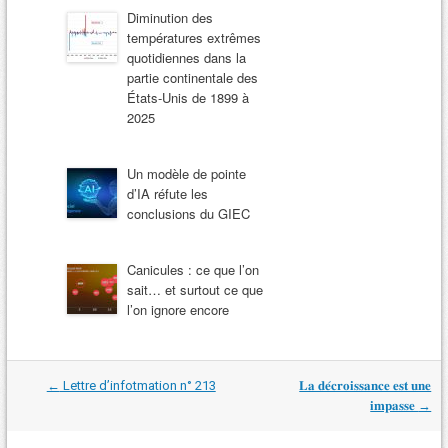
Diminution des
températures extrêmes
quotidiennes dans la
partie continentale des
États-Unis de 1899 à
2025
Un modèle de pointe
d’IA réfute les
conclusions du GIEC
Canicules : ce que l’on
sait… et surtout ce que
l’on ignore encore
Navigation
←
Lettre d’infotmation n° 213
𝐋𝐚 𝐝𝐞́𝐜𝐫𝐨𝐢𝐬𝐬𝐚𝐧𝐜𝐞 𝐞𝐬𝐭 𝐮𝐧𝐞
dans
𝐢𝐦𝐩𝐚𝐬𝐬𝐞
→
les
articles